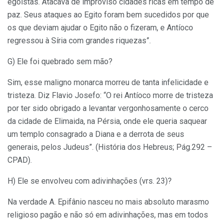
egoístas. Atacava de improviso cidades ricas em tempo de
paz. Seus ataques ao Egito foram bem sucedidos por que
os que deviam ajudar o Egito não o fizeram, e Antíoco
regressou à Síria com grandes riquezas”.
G) Ele foi quebrado sem mão?
Sim, esse maligno monarca morreu de tanta infelicidade e
tristeza. Diz Flavio Josefo: “O rei Antíoco morre de tristeza
por ter sido obrigado a levantar vergonhosamente o cerco
da cidade de Elimaida, na Pérsia, onde ele queria saquear
um templo consagrado a Diana e a derrota de seus
generais, pelos Judeus”. (História dos Hebreus; Pág.292 –
CPAD).
H) Ele se envolveu com adivinhações (vrs. 23)?
Na verdade A. Epifânio nasceu no mais absoluto marasmo
religioso pagão e não só em adivinhações, mas em todos