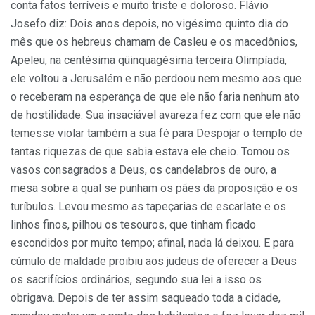
conta fatos terríveis e muito triste e doloroso. Flávio
Josefo diz: Dois anos depois, no vigésimo quinto dia do
mês que os hebreus chamam de Casleu e os macedônios,
Apeleu, na centésima qüinquagésima terceira Olimpíada,
ele voltou a Jerusalém e não perdoou nem mesmo aos que
o receberam na esperança de que ele não faria nenhum ato
de hostilidade. Sua insaciável avareza fez com que ele não
temesse violar também a sua fé para Despojar o templo de
tantas riquezas de que sabia estava ele cheio. Tomou os
vasos consagrados a Deus, os candelabros de ouro, a
mesa sobre a qual se punham os pães da proposição e os
turíbulos. Levou mesmo as tapeçarias de escarlate e os
linhos finos, pilhou os tesouros, que tinham ficado
escondidos por muito tempo; afinal, nada lá deixou. E para
cúmulo de maldade proibiu aos judeus de oferecer a Deus
os sacrifícios ordinários, segundo sua lei a isso os
obrigava. Depois de ter assim saqueado toda a cidade,