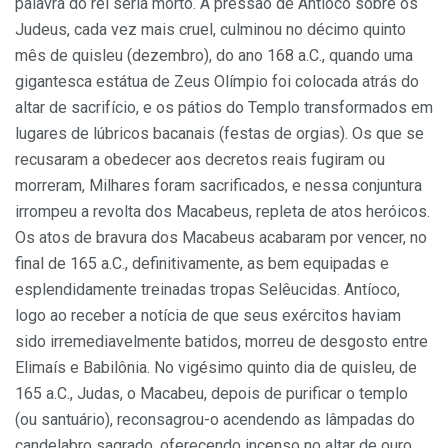
palavra do rei seria morto. A pressão de Antíoco sobre os
Judeus, cada vez mais cruel, culminou no décimo quinto
mês de quisleu (dezembro), do ano 168 a.C., quando uma
gigantesca estátua de Zeus Olímpio foi colocada atrás do
altar de sacrifício, e os pátios do Templo transformados em
lugares de lúbricos bacanais (festas de orgias). Os que se
recusaram a obedecer aos decretos reais fugiram ou
morreram, Milhares foram sacrificados, e nessa conjuntura
irrompeu a revolta dos Macabeus, repleta de atos heróicos.
Os atos de bravura dos Macabeus acabaram por vencer, no
final de 165 a.C., definitivamente, as bem equipadas e
esplendidamente treinadas tropas Selêucidas. Antíoco,
logo ao receber a notícia de que seus exércitos haviam
sido irremediavelmente batidos, morreu de desgosto entre
Elimaís e Babilônia. No vigésimo quinto dia de quisleu, de
165 a.C., Judas, o Macabeu, depois de purificar o templo
(ou santuário), reconsagrou-o acendendo as lâmpadas do
candelabro sagrado, oferecendo incenso no altar de ouro,