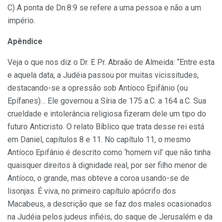
C) A ponta de Dn.8:9 se refere a uma pessoa e não a um
império.
Apêndice
Veja o que nos diz o Dr. E Pr. Abraão de Almeida: “Entre esta
e aquela data, a Judéia passou por muitas vicissitudes,
destacando-se a opressão sob Antíoco Epifânio (ou
Epífanes)… Ele governou a Síria de 175 a.C. a 164 a.C. Sua
crueldade e intolerância religiosa fizeram dele um tipo do
futuro Anticristo. O relato Bíblico que trata desse rei está
em Daniel, capítulos 8 e 11. No capítulo 11, o mesmo
Antíoco Epifânio é descrito como ‘homem vil’ que não tinha
quaisquer direitos à dignidade real, por ser filho menor de
Antíoco, o grande, mas obteve a coroa usando-se de
lisonjas. É viva, no primeiro capítulo apócrifo dos
Macabeus, a descrição que se faz dos males ocasionados
na Judéia pelos judeus infiéis, do saque de Jerusalém e da