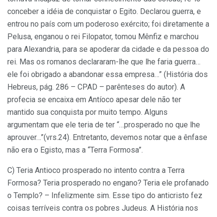
conceber a idéia de conquistar o Egito. Declarou guerra, e
entrou no país com um poderoso exército; foi diretamente a
Pelusa, enganou o rei Filopator, tomou Mênfiz e marchou
para Alexandria, para se apoderar da cidade e da pessoa do
rei. Mas os romanos declararam-lhe que lhe faria guerra…
ele foi obrigado a abandonar essa empresa…” (História dos
Hebreus, pág. 286 – CPAD – parênteses do autor). A
profecia se encaixa em Antíoco apesar dele não ter
mantido sua conquista por muito tempo. Alguns
argumentam que ele teria de ter “…prosperado no que lhe
aprouver…”(vrs.24). Entretanto, devemos notar que a ênfase
não era o Egisto, mas a “Terra Formosa”.
C) Teria Antioco prosperado no intento contra a Terra
Formosa? Teria prosperado no engano? Teria ele profanado
o Templo? – Infelizmente sim. Esse tipo do anticristo fez
coisas terríveis contra os pobres Judeus. A História nos