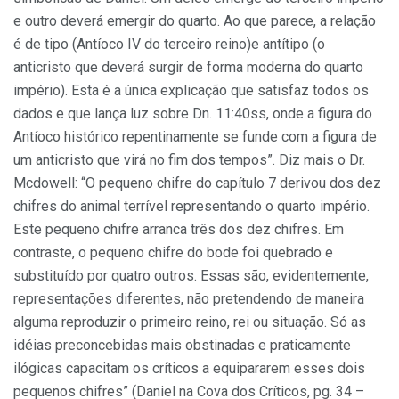
e outro deverá emergir do quarto. Ao que parece, a relação
é de tipo (Antíoco IV do terceiro reino)e antítipo (o
anticristo que deverá surgir de forma moderna do quarto
império). Esta é a única explicação que satisfaz todos os
dados e que lança luz sobre Dn. 11:40ss, onde a figura do
Antíoco histórico repentinamente se funde com a figura de
um anticristo que virá no fim dos tempos”. Diz mais o Dr.
Mcdowell: “O pequeno chifre do capítulo 7 derivou dos dez
chifres do animal terrível representando o quarto império.
Este pequeno chifre arranca três dos dez chifres. Em
contraste, o pequeno chifre do bode foi quebrado e
substituído por quatro outros. Essas são, evidentemente,
representações diferentes, não pretendendo de maneira
alguma reproduzir o primeiro reino, rei ou situação. Só as
idéias preconcebidas mais obstinadas e praticamente
ilógicas capacitam os críticos a equipararem esses dois
pequenos chifres” (Daniel na Cova dos Críticos, pg. 34 –