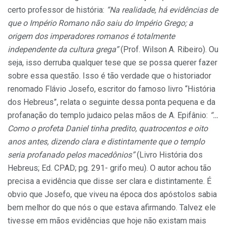
certo professor de história:
“Na realidade, há evidências de
que o Império Romano não saiu do Império Grego; a
origem dos imperadores romanos é totalmente
independente da cultura grega”
(Prof. Wilson A. Ribeiro). Ou
seja, isso derruba qualquer tese que se possa querer fazer
sobre essa questão. Isso é tão verdade que o historiador
renomado Flávio Josefo, escritor do famoso livro “História
dos Hebreus”, relata o seguinte dessa ponta pequena e da
profanação do templo judaico pelas mãos de A. Epifânio:
“…
Como o profeta Daniel tinha predito, quatrocentos e oito
anos antes, dizendo clara e distintamente que o templo
seria profanado pelos macedônios”
(Livro História dos
Hebreus; Ed. CPAD; pg. 291- grifo meu). O autor achou tão
precisa a evidência que disse ser clara e distintamente. É
obvio que Josefo, que viveu na época dos apóstolos sabia
bem melhor do que nós o que estava afirmando. Talvez ele
tivesse em mãos evidências que hoje não existam mais