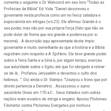
comenta o seguinte o Dr. Walvoord em seu livro “Todas as
Profecias da Bíblia” Ed. Vida: “Daniel descreveu o
governante nesta profecia como um rei feroz catadura e
especialista em intrigas (vrs.23). Ele afirmou: Grande é o
seu poder, mas não por sua própria força (fato que não se
pode dizer de Roma que era grande e poderosa por si
mesma)… A descrição aqui apresentada deste ímpio
governante é muito semelhante ao que a história e a Bíblia
registram com respeito a A. Epifânio. Ele teve grande poder
sobre a Terra Santa e a Síria e, por algum tempo, exerceu
sua autoridade sobre o Egito, até que foi obrigado a retirar-
se de lá… Profanou Jerusalém e devastou o culto dos
hebreus…”. Diz ainda o Dr. Stamps: “Usurpou o trono que por
direito pertencia a Demétrio… Assassinou o sumo
sacerdote Onias em 170 a.C… Seus tratados com outras
nações eram eivados de intriga e engano. Apoiou Ptolomeu
Filométor contra Ptolomeu Evérgetes por motivos