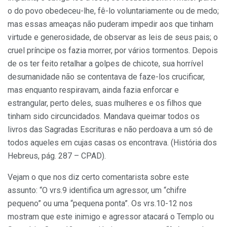
o do povo obedeceu-lhe, fê-lo voluntariamente ou de medo;
mas essas ameaças não puderam impedir aos que tinham
virtude e generosidade, de observar as leis de seus pais; o
cruel príncipe os fazia morrer, por vários tormentos. Depois
de os ter feito retalhar a golpes de chicote, sua horrível
desumanidade não se contentava de faze-los crucificar,
mas enquanto respiravam, ainda fazia enforcar e
estrangular, perto deles, suas mulheres e os filhos que
tinham sido circuncidados. Mandava queimar todos os
livros das Sagradas Escrituras e não perdoava a um só de
todos aqueles em cujas casas os encontrava. (História dos
Hebreus, pág. 287 – CPAD).
Vejam o que nos diz certo comentarista sobre este
assunto: “O vrs.9 identifica um agressor, um “chifre
pequeno” ou uma “pequena ponta”. Os vrs.10-12 nos
mostram que este inimigo e agressor atacará o Templo ou