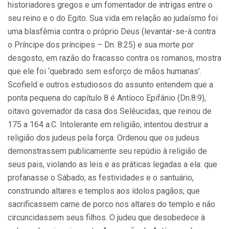
historiadores gregos e um fomentador de intrigas entre o
seu reino e o do Egito. Sua vida em relação ao judaísmo foi
uma blasfêmia contra o próprio Deus (levantar-se-á contra
o Príncipe dos príncipes – Dn. 8:25) e sua morte por
desgosto, em razão do fracasso contra os romanos, mostra
que ele foi ‘quebrado sem esforço de mãos humanas’.
Scofield e outros estudiosos do assunto entendem que a
ponta pequena do capítulo 8 é Antíoco Epifânio (Dn.8:9),
oitavo governador da casa dos Selêucidas, que reinou de
175 a 164 a.C. Intolerante em religião, intentou destruir a
religião dos judeus pela força. Ordenou que os judeus
demonstrassem publicamente seu repúdio à religião de
seus pais, violando as leis e as práticas legadas a ela: que
profanasse o Sábado, as festividades e o santuário,
construindo altares e templos aos ídolos pagãos; que
sacrificassem carne de porco nos altares do templo e não
circuncidassem seus filhos. O judeu que desobedece à