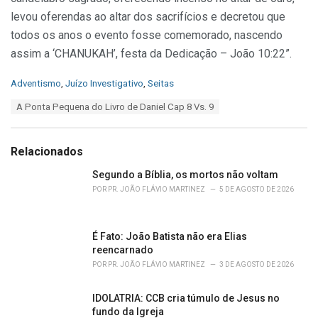
levou oferendas ao altar dos sacrifícios e decretou que
todos os anos o evento fosse comemorado, nascendo
assim a ‘CHANUKAH’, festa da Dedicação – João 10:22”.
C
Adventismo
,
Juízo Investigativo
,
Seitas
a
T
A Ponta Pequena do Livro de Daniel Cap 8 Vs. 9
t
a
e
g
g
s
o
Relacionados
:
r
i
Segundo a Bíblia, os mortos não voltam
e
POR
PR. JOÃO FLÁVIO MARTINEZ
5 DE AGOSTO DE 2026
s
:
É Fato: João Batista não era Elias
reencarnado
POR
PR. JOÃO FLÁVIO MARTINEZ
3 DE AGOSTO DE 2026
IDOLATRIA: CCB cria túmulo de Jesus no
fundo da Igreja