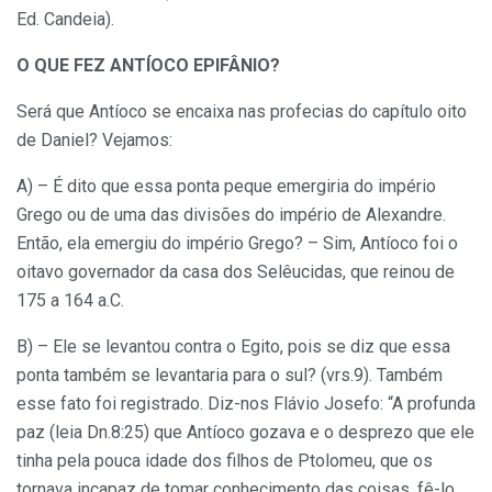
Ed. Candeia).
O QUE FEZ ANTÍOCO EPIFÂNIO?
Será que Antíoco se encaixa nas profecias do capítulo oito
de Daniel? Vejamos:
A) – É dito que essa ponta peque emergiria do império
Grego ou de uma das divisões do império de Alexandre.
Então, ela emergiu do império Grego? – Sim, Antíoco foi o
oitavo governador da casa dos Selêucidas, que reinou de
175 a 164 a.C.
B) – Ele se levantou contra o Egito, pois se diz que essa
ponta também se levantaria para o sul? (vrs.9). Também
esse fato foi registrado. Diz-nos Flávio Josefo: “A profunda
paz (leia Dn.8:25) que Antíoco gozava e o desprezo que ele
tinha pela pouca idade dos filhos de Ptolomeu, que os
tornava incapaz de tomar conhecimento das coisas, fê-lo