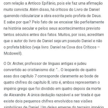
com relação a Antíoco Epifânio, pois ele faz uma afirmação
muito convicta. Além disso, há críticos do Livro de Daniel
querendo ridicularizar a obra escrita pelo profeta de Deus.
E sabe por que? Pelo fato de se encaixar tão perfeitamente
na história secular e pelos seus acontecimentos previsto
tantos séculos antes dos fatos. Muitos, por isso, acreditam
que o autor do livro de Daniel seja um pseudo Daniel e não
o profeta bíblico (veja livro: Daniel na Cova dos Críticos –
Mcdowell).
O Dr. Archer, professor de línguas antigas e judeu
convertido ao cristianismo diz: “… O leopardo de quatro
asas dos capítulo 7 corresponde claramente ao bode de
quatro chifres do capítulo 8; isto é, ambos representam o
império grego que foi dividido em quatro depois da morte
de Alexandre. A única dedução razoável a ser tirada é que
existe dois pequenos chifres envolvidos nas visões
simbólicas de Daniel. Um deles emerge do terceiro império