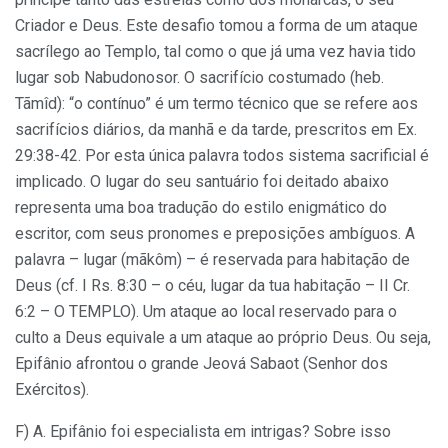
Criador e Deus. Este desafio tomou a forma de um ataque
sacrílego ao Templo, tal como o que já uma vez havia tido
lugar sob Nabudonosor. O sacrifício costumado (heb.
Tãmîd): “o contínuo” é um termo técnico que se refere aos
sacrifícios diários, da manhã e da tarde, prescritos em Ex.
29:38-42. Por esta única palavra todos sistema sacrificial é
implicado. O lugar do seu santuário foi deitado abaixo
representa uma boa tradução do estilo enigmático do
escritor, com seus pronomes e preposições ambíguos. A
palavra – lugar (mãkôm) – é reservada para habitação de
Deus (cf. I Rs. 8:30 – o céu, lugar da tua habitação – II Cr.
6:2 – O TEMPLO). Um ataque ao local reservado para o
culto a Deus equivale a um ataque ao próprio Deus. Ou seja,
Epifânio afrontou o grande Jeová Sabaot (Senhor dos
Exércitos).
F) A. Epifânio foi especialista em intrigas? Sobre isso