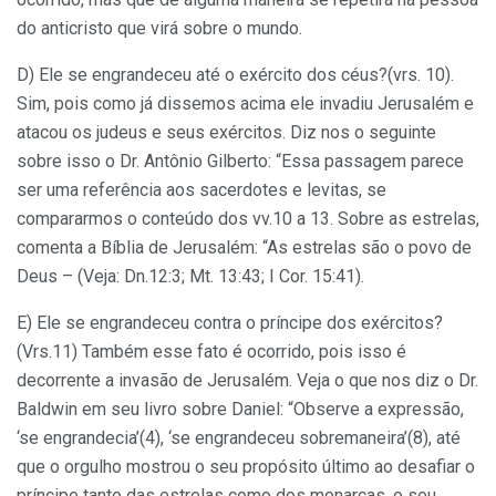
do anticristo que virá sobre o mundo.
D) Ele se engrandeceu até o exército dos céus?(vrs. 10).
Sim, pois como já dissemos acima ele invadiu Jerusalém e
atacou os judeus e seus exércitos. Diz nos o seguinte
sobre isso o Dr. Antônio Gilberto: “Essa passagem parece
ser uma referência aos sacerdotes e levitas, se
compararmos o conteúdo dos vv.10 a 13. Sobre as estrelas,
comenta a Bíblia de Jerusalém: “As estrelas são o povo de
Deus – (Veja: Dn.12:3; Mt. 13:43; I Cor. 15:41).
E) Ele se engrandeceu contra o príncipe dos exércitos?
(Vrs.11) Também esse fato é ocorrido, pois isso é
decorrente a invasão de Jerusalém. Veja o que nos diz o Dr.
Baldwin em seu livro sobre Daniel: “Observe a expressão,
‘se engrandecia’(4), ‘se engrandeceu sobremaneira’(8), até
que o orgulho mostrou o seu propósito último ao desafiar o
príncipe tanto das estrelas como dos monarcas, o seu