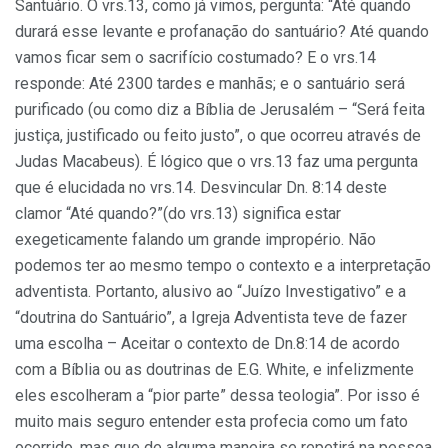
Santuário. O vrs.13, como já vimos, pergunta: “Até quando
durará esse levante e profanação do santuário? Até quando
vamos ficar sem o sacrifício costumado? E o vrs.14
responde: Até 2300 tardes e manhãs; e o santuário será
purificado (ou como diz a Bíblia de Jerusalém – “Será feita
justiça, justificado ou feito justo”, o que ocorreu através de
Judas Macabeus). É lógico que o vrs.13 faz uma pergunta
que é elucidada no vrs.14. Desvincular Dn. 8:14 deste
clamor “Até quando?”(do vrs.13) significa estar
exegeticamente falando um grande impropério. Não
podemos ter ao mesmo tempo o contexto e a interpretação
adventista. Portanto, alusivo ao “Juízo Investigativo” e a
“doutrina do Santuário”, a Igreja Adventista teve de fazer
uma escolha – Aceitar o contexto de Dn.8:14 de acordo
com a Bíblia ou as doutrinas de E.G. White, e infelizmente
eles escolheram a “pior parte” dessa teologia”. Por isso é
muito mais seguro entender esta profecia como um fato
ocorrido, mas que de alguma maneira se repetirá na pessoa