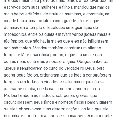
mandou matar um a parte dos habitantes e fez levar dez mil
escravos com suas mulheres e filhos, mandou queimar os
mais belos edifícios, destruiu as muralhas, e construiu, na
cidade baixa, uma fortaleza com grandes torres, que
dominavam o templo e lá colocou uma guarnição de
macedônios, entre os quais estavam vários judeus maus e
tão ímpios, que não havia males que eles não infligissem
aos habitantes. Mandou também construir um altar no
templo e lá fez sacrificar porcos, o que era uma e das
coisas mais contrárias à nossa religião. Obrigou então os
judeus a renunciarem ao culto do verdadeiro Deus, para
adorar seus ídolos, ordenaram que se lhes a construíssem
templos em todas as cidades e determinou que não se
passasse um dia, que lá não a se imolassem porcos.
Proibiu também aos judeus, sob penas graves, que
circuncidassem seus filhos e nomeou fiscais para vigiarem
se eles observavam suas determinações, as leis que ele
impunha, e obrigá-los a isso, se recusassem. A maior parte