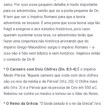
salvo. Por isso esse pequeno detalhe é muito importante
para os adventistas, sendo que se a ponta pequena de Dn.
8 tem que ser o Império Romano para que a teoria
adventista se encaixe. É uma pena que essa teoria seja tão
frágil a exegese e aos estudos históricos, pois caso
queiram sustentar essa tese, os adventistas terão que
fazer uma conjectura não histórica arvorando que do
império Grego-Macedônio surgiu o império Romano – e
isso não é fato nem bíblico e nem histórico. Vejamos então
o contexto de Dn 8:
* O Carneiro com Dois Chifres (Dn. 8:3-4):
É o império
Medo-Pérsia. “Aquele carneiro que viste com dois chifres
são os reis da média e da Pérsia” (Vrs. 20). O Chifre mais
alto (Vrs. 3) é a Pérsia que na pessoa de Ciro em 550 a.C.
Rebelou-se contra os medos e tornou-se o líder do Reino.
* O Reino da Grécia:
“O bode peludo é o rei da Grécia” (vrs.