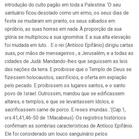
introdução do culto pagão em toda a Palestina: ‘O seu
santuário ficou desolado como um ermo, os seus dias de
festa se mudaram em pranto, os seus sábados em
opróbrio, as suas honras em nada. À proporção da sua
glória se multiplicou a sua ignomínia: E a sua alta elevação
foi mudada em luto… E o rei (Antíoco Epifânio) dirigiu cartas
suas, por mãos de mensageiros , a Jerusalém, e a todas as
cidades de Judá: Mandando-lhes que seguissem as leis
das nações da terra. E proibisse que o Templo de Deus se
fizessem holocaustos, sacrifícios, e oferta em expiação
pelo pecado. E proibissem os lugares santos, e o santo
povo de Israel. Outrossim, mandou que se edificassem
altares, e templos, e que se levantassem ídolos, e
sacrificassem carne de porco. E reses imundas…’(Cap.1,
vrs.41,41,46-50 de 1Macabeus). Os registros históricos
confirmam as sombrias características de Antíoco Epifânio.
Ele foi considerado um louco sanguinário pelos