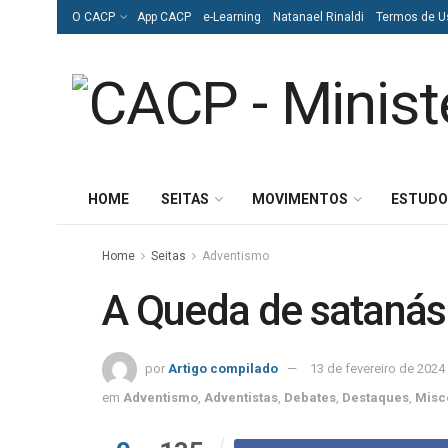
O CACP
App CACP
e-Learning
Natanael Rinaldi
Termos de U
HOME
SEITAS
MOVIMENTOS
ESTUDO
Home
Seitas
Adventismo
A Queda de satanás
por
Artigo compilado
13 de fevereiro de 2024
em
Adventismo
,
Adventistas
,
Debates
,
Destaques
,
Misc