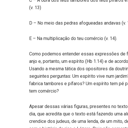
C – A obra dos teus tambores dos teus pífaros es
(v. 13)
D – No meio das pedras afogueadas andavas (v. 
E – Na multiplicação do teu comércio (v. 14).
Como podemos entender essas expressões de fo
anjo e, portanto, um espírito (Hb 1.14) e de aco
Usando a mesma tática dos opositores da doutrin
seguintes perguntas: Um espírito vive num jardi
fabrica tambores e pífaros? Um espírito tem pé 
tem comércio?
Apesar dessas várias figuras, presentes no text
dia, que acredita que o texto está fazendo uma al
crendice dos judeus, de uma lenda, de um mito, d