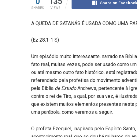
0
135
Share on Faceboo
SHARES
VIEWS
A QUEDA DE SATANÁS É USADA COMO UMA PAR
(Ez 28.1-1 S)
Um episódio muito interessante, narrado na Bíbli
fato real, muitas vezes, pode ser usado como uma 
ou até mesmo outro fato histórico, está registrado
referendado pela profetisa do movimento adventis
pela Bíblia
de Estudo
Andrews, pertencente à Igrej
contra o rei de Tiro, a qual, por sua vez, é ilust
que existem muitos elementos presentes nesta
uma parábola, como veremos a seguir.
O profeta Ezequiel, inspirado pelo Espírito Santo
acontecimento real, que se deu há milhares de an