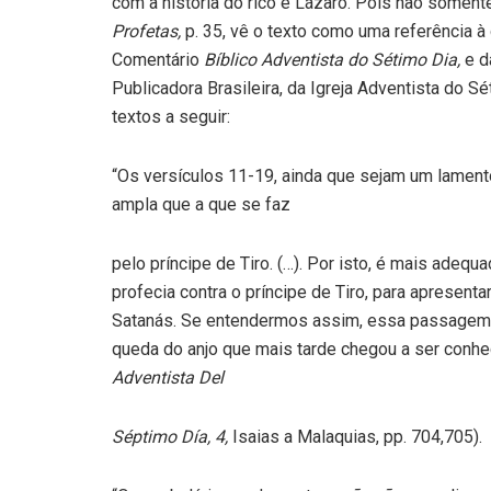
com a história do rico e Lázaro. Pois não somente 
Profetas,
p. 35, vê o texto como uma referência 
Comentário
Bíblico Adventista do Sétimo Dia,
e 
Publicadora Brasileira, da Igreja Adventista do
textos a seguir:
“Os versículos 11-19, ainda que sejam um lament
ampla que a que se faz
pelo príncipe de Tiro. (…). Por isto, é mais ad
profecia contra o príncipe de Tiro, para apresentar
Satanás. Se entendermos assim, essa passagem nos
queda do anjo que mais tarde chegou a ser conh
Adventista Del
Séptimo Día, 4,
Isaias a Malaquias, pp. 704,705).