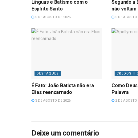
Línguas e Batismo com o
Segundo a B
Espírito Santo
não voltam
5 DE AGOSTO DE 2026
5 DE AGOSTO 
DESTAQUES
CREDOS HI
É Fato: João Batista não era
Como Deus
Elias reencarnado
Palavra
3 DE AGOSTO DE 2026
2 DE AGOSTO 
Deixe um comentário