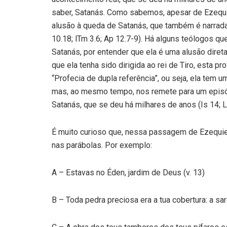
saber, Satanás. Como sabemos, apesar de Ezequiel
alusão à queda de Satanás, que também é narrada 
10.18; lTm 3.6; Ap 12.7-9). Há alguns teólogos qu
Satanás, por entender que ela é uma alusão diret
que ela tenha sido dirigida ao rei de Tiro, esta
“Profecia de dupla referência”, ou seja, ela tem um
mas, ao mesmo tempo, nos remete para um episódio
Satanás, que se deu há milhares de anos (Is 14; Lc
É muito curioso que, nessa passagem de Ezequie
nas parábolas. Por exemplo:
A – Estavas no Éden, jardim de Deus (v. 13)
B – Toda pedra preciosa era a tua cobertura: a sard