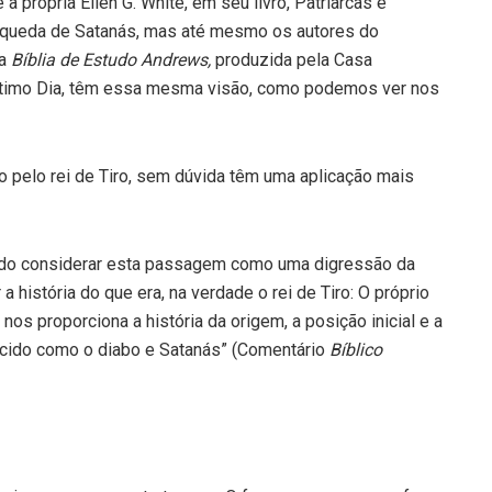
a própria Ellen G. White, em seu livro, Patriarcas e
à queda de Satanás, mas até mesmo os autores do
da
Bíblia de Estudo Andrews,
produzida pela Casa
 Sétimo Dia, têm essa mesma visão, como podemos ver nos
o pelo rei de Tiro, sem dúvida têm uma aplicação mais
equado considerar esta passagem como uma digressão da
 a história do que era, na verdade o rei de Tiro: O próprio
 proporciona a história da origem, a posição inicial e a
ecido como o diabo e Satanás” (Comentário
Bíblico