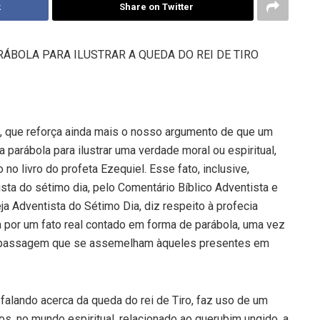
k
Share on Twitter
ÁBOLA PARA ILUSTRAR A QUEDA DO REI DE TIRO
a, que reforça ainda mais o nosso argumento de que um
parábola para ilustrar uma verdade moral ou espiritual,
 no livro do profeta Ezequiel. Esse fato, inclusive,
ta do sétimo dia, pelo Comentário Bíblico Adventista e
a Adventista do Sétimo Dia, diz respeito à profecia
rada por um fato real contado em forma de parábola, uma vez
 passagem que se assemelham àqueles presentes em
, falando acerca da queda do rei de Tiro, faz uso de um
os, no mundo espiritual, relacionado ao querubim ungido, a