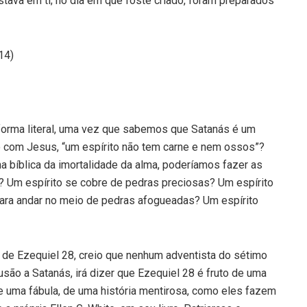
tava em ti; no dia em que foste criado, foram preparados
14)
rma literal, uma vez que sabemos que Satanás é um
rdo com Jesus, “um espírito não tem carne e nem ossos”?
a bíblica da imortalidade da alma, poderíamos fazer as
m? Um espírito se cobre de pedras preciosas? Um espírito
para andar no meio de pedras afogueadas? Um espírito
o de Ezequiel 28, creio que nenhum adventista do sétimo
usão a Satanás, irá dizer que Ezequiel 28 é fruto de uma
e uma fábula, de uma história mentirosa, como eles fazem