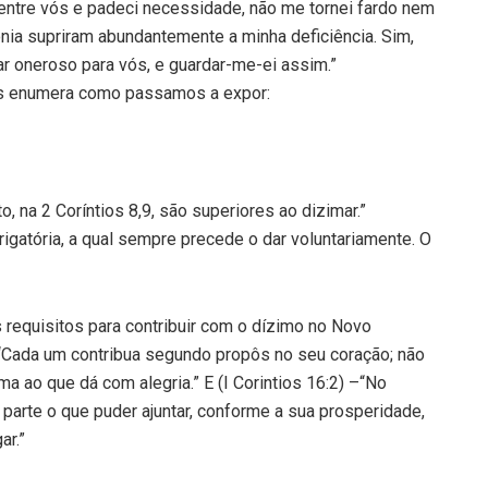
 entre vós e padeci necessidade, não me tornei fardo nem
ia supriram abundantemente a minha deficiência. Sim,
 oneroso para vós, e guardar-me-ei assim.”
as enumera como passamos a expor:
, na 2 Coríntios 8,9, são superiores ao dizimar.”
rigatória, a qual sempre precede o dar voluntariamente. O
requisitos para contribuir com o dízimo no Novo
 “Cada um contribua segundo propôs no seu coração; não
a ao que dá com alegria.” E (I Corintios 16:2) –“No
parte o que puder ajuntar, conforme a sua prosperidade,
ar.”