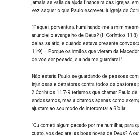
jamais se valia da ajuda financeira das igrejas, e
vez sequer o que Paulo escreveu à Igreja de Corin
“Pequei, porventura, humilhando-me a mim mesmo
anunciei o evangelho de Deus? (II Coríntios 11:8)
delas salário; e quando estava presente convosco,
11:9) – Porque os irmãos que vieram da Macedôn
de vos ser pesado, e ainda me guardarei.”
Não estaria Paulo se guardando de pessoas como
injuriosas e detratoras contra todos os pastore
2 Coríntios 11.7-9 teríamos que chamar Paulo de 
endossamos, mas a citamos apenas como exemp
ajustam ao seu modo de interpretar a Bíblia:
“Ou cometi algum pecado por me humilhar, para 
custo, vos declarei as boas novas de Deus? A out