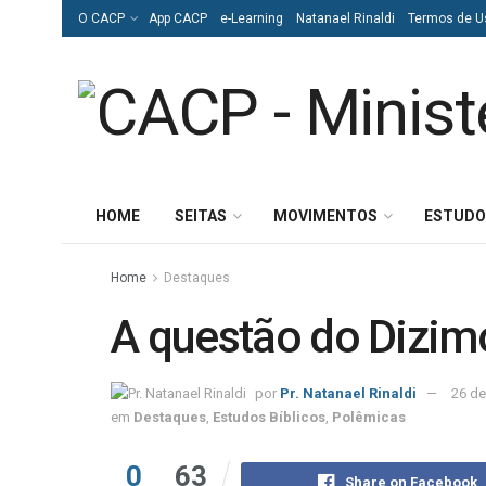
O CACP
App CACP
e-Learning
Natanael Rinaldi
Termos de U
HOME
SEITAS
MOVIMENTOS
ESTUDO
Home
Destaques
A questão do Dizim
por
Pr. Natanael Rinaldi
26 de
em
Destaques
,
Estudos Bíblicos
,
Polêmicas
0
63
Share on Facebook