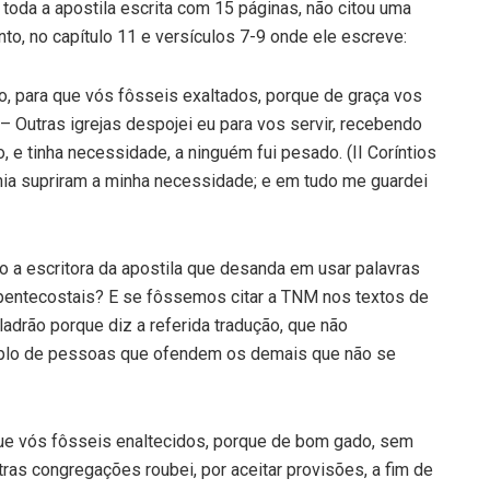
m toda a apostila escrita com 15 páginas, não citou uma
to, no capítulo 11 e versículos 7-9 onde ele escreve:
, para que vós fôsseis exaltados, porque de graça vos
 – Outras igrejas despojei eu para vos servir, recebendo
 e tinha necessidade, a ninguém fui pesado. (II Coríntios
ia supriram a minha necessidade; e em tudo me guardei
 a escritora da apostila que desanda em usar palavras
s pentecostais? E se fôssemos citar a TNM nos textos de
ladrão porque diz a referida tradução, que não
lo de pessoas que ofendem os demais que não se
que vós fôsseis enaltecidos, porque de bom gado, sem
ras congregações roubei, por aceitar provisões, a fim de