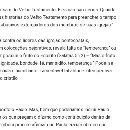
usam do Velho Testamento. Eles não são sérios. Quando
as histórias do Velho Testamento para preencher o tempo
e abusivos extorquidores dos membros de suas igrejas.”
contra os líderes das igrejas pentecostais,
m colocações pejorativas, revela falta de “temperança” ou
possuir o fruto do Espírito (Gálatas 5:22) – “Mas o fruto
enignidade, bondade, fé, mansidão, temperança.” Pode-se
hula e humilhante. Lamentável tal atitude intempestiva,
o cristão.
óstolo Paulo. Mas, bem que poderíamos incluir Paulo
a os que pregam o dízimo como contribuição dentro da
embora procure afirmar que Paulo era um obreiro que