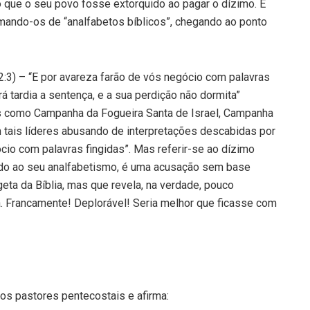
 que o seu povo fosse extorquido ao pagar o dízimo. É
amando-os de “analfabetos bíblicos”, chegando ao ponto
 2:3) – “E por avareza farão de vós negócio com palavras
rá tardia a sentença, e a sua perdição não dormita”
 como Campanha da Fogueira Santa de Israel, Campanha
m tais líderes abusando de interpretações descabidas por
cio com palavras fingidas”. Mas referir-se ao dízimo
vido ao seu analfabetismo, é uma acusação sem base
eta da Bíblia, mas que revela, na verdade, pouco
. Francamente! Deplorável! Seria melhor que ficasse com
os pastores pentecostais e afirma: