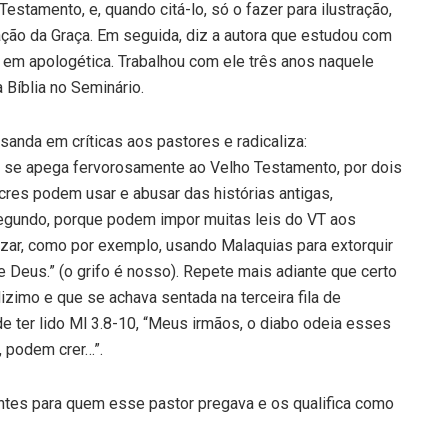
estamento, e, quando citá-lo, só o fazer para ilustração,
ação da Graça. Em seguida, diz a autora que estudou com
 em apologética. Trabalhou com ele três anos naquele
 Bíblia no Seminário.
anda em críticas aos pastores e radicaliza:
ia se apega fervorosamente ao Velho Testamento, por dois
res podem usar e abusar das histórias antigas,
Segundo, porque podem impor muitas leis do VT aos
zar, como por exemplo, usando Malaquias para extorquir
Deus.” (o grifo é nosso). Repete mais adiante que certo
izimo e que se achava sentada na terceira fila de
de ter lido Ml 3.8-10, “Meus irmãos, o diabo odeia esses
, podem crer…”.
entes para quem esse pastor pregava e os qualifica como