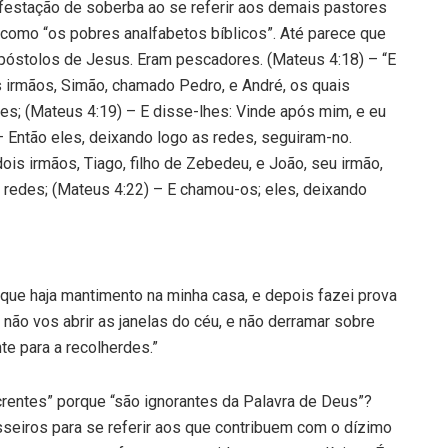
ifestação de soberba ao se referir aos demais pastores
como “os pobres analfabetos bíblicos”. Até parece que
 apóstolos de Jesus. Eram pescadores. (Mateus 4:18) – “E
is irmãos, Simão, chamado Pedro, e André, os quais
s; (Mateus 4:19) – E disse-lhes: Vinde após mim, e eu
 Então eles, deixando logo as redes, seguiram-no.
dois irmãos, Tiago, filho de Zebedeu, e João, seu irmão,
redes; (Mateus 4:22) – E chamou-os; eles, deixando
 que haja mantimento na minha casa, e depois fazei prova
não vos abrir as janelas do céu, e não derramar sobre
te para a recolherdes.”
 crentes” porque “são ignorantes da Palavra de Deus”?
sseiros para se referir aos que contribuem com o dízimo