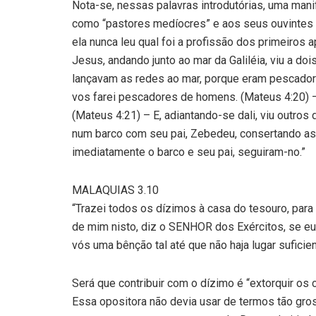
Nota-se, nessas palavras introdutórias, uma man
como “pastores medíocres” e aos seus ouvintes 
ela nunca leu qual foi a profissão dos primeiros
Jesus, andando junto ao mar da Galiléia, viu a do
lançavam as redes ao mar, porque eram pescadore
vos farei pescadores de homens. (Mateus 4:20) –
(Mateus 4:21) – E, adiantando-se dali, viu outros 
num barco com seu pai, Zebedeu, consertando as 
imediatamente o barco e seu pai, seguiram-no.”
MALAQUIAS 3.10
“Trazei todos os dízimos à casa do tesouro, para
de mim nisto, diz o SENHOR dos Exércitos, se eu 
vós uma bênção tal até que não haja lugar suficien
Será que contribuir com o dízimo é “extorquir os
Essa opositora não devia usar de termos tão gro