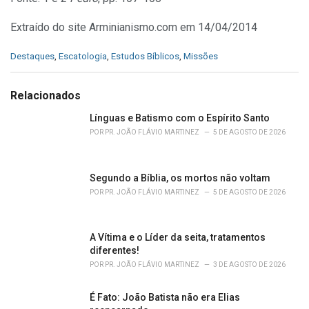
Extraído do site Arminianismo.com em 14/04/2014
C
Destaques
,
Escatologia
,
Estudos Bíblicos
,
Missões
a
t
e
Relacionados
g
o
Línguas e Batismo com o Espírito Santo
r
POR
PR. JOÃO FLÁVIO MARTINEZ
5 DE AGOSTO DE 2026
i
e
s
Segundo a Bíblia, os mortos não voltam
:
POR
PR. JOÃO FLÁVIO MARTINEZ
5 DE AGOSTO DE 2026
A Vítima e o Líder da seita, tratamentos
diferentes!
POR
PR. JOÃO FLÁVIO MARTINEZ
3 DE AGOSTO DE 2026
É Fato: João Batista não era Elias