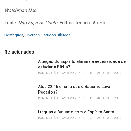
Watchman Nee
Fonte:
Não Eu, mas Cristo
. Editora Tesouro Aberto
C
Destaques
,
Diversos
,
Estudos Bíblicos
a
t
e
Relacionados
g
o
A unção do Espírito elimina a necessidade de
r
estudar a Bíblia?
i
POR
PR. JOÃO FLÁVIO MARTINEZ
8 DE AGOSTO DE 2026
e
s
Atos 22.16 ensina que o Batismo Lava
:
Pecados?
POR
PR. JOÃO FLÁVIO MARTINEZ
8 DE AGOSTO DE 2026
Línguas e Batismo com o Espírito Santo
POR
PR. JOÃO FLÁVIO MARTINEZ
5 DE AGOSTO DE 2026