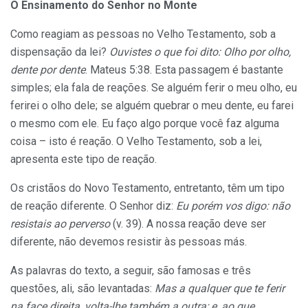
O Ensinamento do Senhor no Monte
Como reagiam as pessoas no Velho Testamento, sob a
dispensação da lei?
Ouvistes o que foi dito: Olho por olho,
dente por dente
. Mateus 5:38. Esta passagem é bastante
simples; ela fala de reações. Se alguém ferir o meu olho, eu
ferirei o olho dele; se alguém quebrar o meu dente, eu farei
o mesmo com ele. Eu faço algo porque você faz alguma
coisa – isto é reação. O Velho Testamento, sob a lei,
apresenta este tipo de reação.
Os cristãos do Novo Testamento, entretanto, têm um tipo
de reação diferente. O Senhor diz:
Eu porém vos digo: não
resistais ao perverso
(v. 39). A nossa reação deve ser
diferente, não devemos resistir às pessoas más.
As palavras do texto, a seguir, são famosas e três
questões, ali, são levantadas:
Mas a qualquer que te ferir
na face direita, volta-lhe também a outra; e, ao que