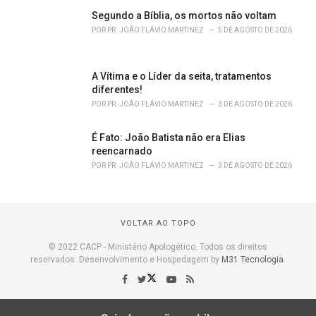
Segundo a Bíblia, os mortos não voltam
POR
PR. JOÃO FLÁVIO MARTINEZ
5 DE AGOSTO DE 2026
A Vítima e o Líder da seita, tratamentos
diferentes!
POR
PR. JOÃO FLÁVIO MARTINEZ
3 DE AGOSTO DE 2026
É Fato: João Batista não era Elias
reencarnado
POR
PR. JOÃO FLÁVIO MARTINEZ
3 DE AGOSTO DE 2026
VOLTAR AO TOPO
© 2022 CACP - Ministério Apologético. Todos os direitos
reservados. Desenvolvimento e Hospedagem by
M31 Tecnologia
.