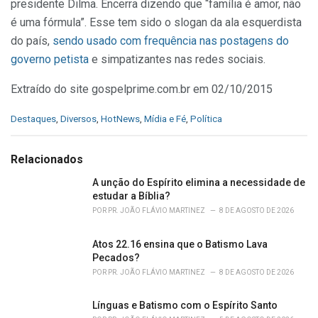
presidente Dilma. Encerra dizendo que “família é amor, não
é uma fórmula”. Esse tem sido o slogan da ala esquerdista
do país,
sendo usado com frequência nas postagens do
governo petista
e simpatizantes nas redes sociais.
Extraído do site gospelprime.com.br em 02/10/2015
C
Destaques
,
Diversos
,
HotNews
,
Mídia e Fé
,
Política
a
t
e
Relacionados
g
o
A unção do Espírito elimina a necessidade de
r
estudar a Bíblia?
i
POR
PR. JOÃO FLÁVIO MARTINEZ
8 DE AGOSTO DE 2026
e
s
Atos 22.16 ensina que o Batismo Lava
:
Pecados?
POR
PR. JOÃO FLÁVIO MARTINEZ
8 DE AGOSTO DE 2026
Línguas e Batismo com o Espírito Santo