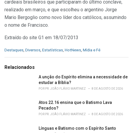
cardeais brasileiros que participaram do último conclave,
realizado em março, e que escolheu o argentino Jorge
Mario Bergoglio como novo líder dos católicos, assumindo
o nome de Francisco.
Extraído do site G1 em 18/07/2013
C
Destaques
,
Diversos
,
Estatísticas
,
HotNews
,
Mídia e Fé
a
t
e
Relacionados
g
o
A unção do Espírito elimina a necessidade de
r
estudar a Bíblia?
i
POR
PR. JOÃO FLÁVIO MARTINEZ
8 DE AGOSTO DE 2026
e
s
Atos 22.16 ensina que o Batismo Lava
:
Pecados?
POR
PR. JOÃO FLÁVIO MARTINEZ
8 DE AGOSTO DE 2026
Línguas e Batismo com o Espírito Santo