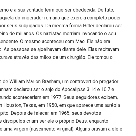
premo e a sua vontade term que ser obedecida. De fato,
àquela do imperador romano que exercia completo poder
por seus subjugados. Da mesma forma Hitler declarou ser
ino de mil anos. Os nazistas morriam invocando o seu
scendente. O mesmo aconteceu com Mao. Ele não era
do. As pessoas se ajoelhavam diante dele. Elas recitavam
urava através das mãos de um cirurgião. Ele tomou o
 de William Marion Branham, um controvertido pregador
ranham declarou ser o anjo do Apocalipse 3:14 e 10:7 e
o mundo aconteceriam em 1977. Seus seguidores exibem,
em Houston, Texas, em 1950, em que aparece uma auréola
lpito. Depois de falecer, em 1965, seus devotos
s discípulos criam ser ele o próprio Deus, enquanto
e uma virgem (nascimento virginal). Alguns oravam a ele e