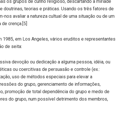
s os grupos de cunho religioso, descartando a miríade
doutrinas, teorias e práticas. Usando os três fatores de
m-nos avaliar a natureza cultual de uma situação ou de um
 de crença.[5]
 1985, em Los Angeles, vários eruditos e representantes
ão de seita:
siva devoção ou dedicação a alguma pessoa, idéia, ou
ticas ou coercitivas de persuasão e controle (ex.:
itação, uso de métodos especiais para elevar a
pressões do grupo, gerenciamento de informações,
ico, promoção de total dependência do grupo e medo de
íderes do grupo, num possível detrimento dos membros,