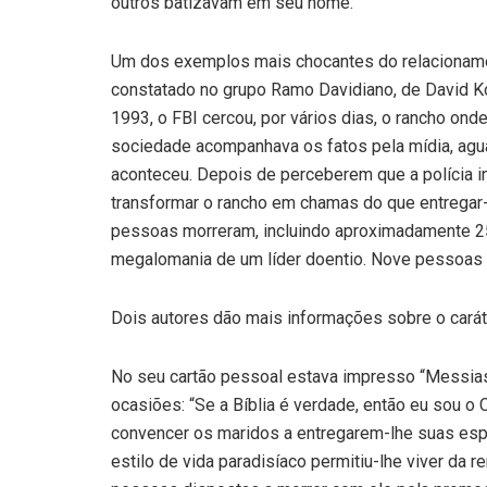
outros batizavam em seu nome.
Um dos exemplos mais chocantes do relacionamen
constatado no grupo Ramo Davidiano, de David K
1993, o FBI cercou, por vários dias, o rancho on
sociedade acompanhava os fatos pela mídia, aguard
aconteceu. Depois de perceberem que a polícia in
transformar o rancho em chamas do que entregar-s
pessoas morreram, incluindo aproximadamente 25 
megalomania de um líder doentio. Nove pessoas
Dois autores dão mais informações sobre o carát
No seu cartão pessoal estava impresso “Messias
ocasiões: “Se a Bíblia é verdade, então eu sou o C
convencer os maridos a entregarem-lhe suas espos
estilo de vida paradisíaco permitiu-lhe viver da 