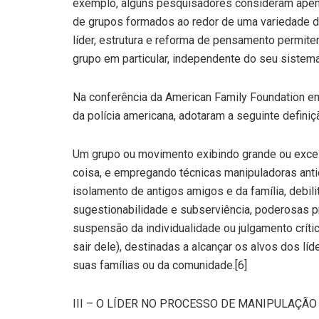
exemplo, alguns pesquisadores consideram apena
de grupos formados ao redor de uma variedade de 
líder, estrutura e reforma de pensamento permite
grupo em particular, independente do seu sistema
Na conferência da American Family Foundation em
da polícia americana, adotaram a seguinte definiç
Um grupo ou movimento exibindo grande ou exces
coisa, e empregando técnicas manipuladoras antié
isolamento de antigos amigos e da família, debil
sugestionabilidade e subserviência, poderosas 
suspensão da individualidade ou julgamento crít
sair dele), destinadas a alcançar os alvos dos l
suas famílias ou da comunidade.[6]
III – O LÍDER NO PROCESSO DE MANIPULAÇÃO