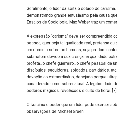
Geralmente, o líder da seita é dotado de carisma,
demonstrando grande entusiasmo pela causa que 
Ensaios de Sociologia, Max Weber traz um coment
A expressão “carisma” deve ser compreendida co
pessoa, quer seja tal qualidade real, pretensa ou 
um domínio sobre os homens, seja predominantem
submetem devido a sua crença na qualidade extrao
profeta…o chefe guerreiro…o chefe pessoal de u
discípulos, seguidores, soldados, partidários, et
devoção ao extraordinário, desejado porque ultr
considerado como sobrenatural. A legitimidade d
poderes mágicos, revelações e culto do herói. [7]
O fascínio e poder que um líder pode exercer s
observações de Michael Green: