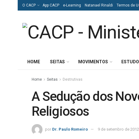
O CACP
App CACP
e-Learning
Natanael Rinaldi
Termos de U
HOME
SEITAS
MOVIMENTOS
ESTUDO
Home
Seitas
Destrutivas
A Sedução dos No
Religiosos
por
Dr. Paulo Romeiro
9 de setembro de 2012