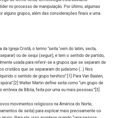
 líder no processo de manipulação. Por último, algumas
r alguns grupos, além das considerações finais e uma
a Igreja Cristã, o termo “seita ‘vem do latim, secta,
separar) ou de sequi (seguir), e tem o sentido de partido,
almente usada para referir-se a grupos que se separam de
ros cristãos que se separaram do judaísmo (…) Nos
quirido o sentido de grupo herético”.[1] Para Van Baalen,
espúria”.[2] Walter Martin define seita como “um grupo de
 errônea da Bíblia, feita por uma ou mais pessoas.”[3]
novos movimentos religiosos na América do Norte,
cionamentos de seita) para explicar mais precisamente os
 grupo. Para ela, isso acontece quando “uma pessoa,