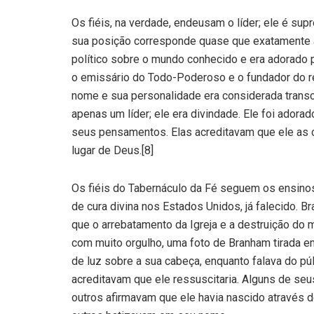
Os fiéis, na verdade, endeusam o líder; ele é su
sua posição corresponde quase que exatamente 
político sobre o mundo conhecido e era adorado 
o emissário do Todo-Poderoso e o fundador do re
nome e sua personalidade era considerada tran
apenas um líder; ele era divindade. Ele foi adora
seus pensamentos. Elas acreditavam que ele as c
lugar de Deus.[8]
Os fiéis do Tabernáculo da Fé seguem os ensinos
de cura divina nos Estados Unidos, já falecido. B
que o arrebatamento da Igreja e a destruição d
com muito orgulho, uma foto de Branham tirada 
de luz sobre a sua cabeça, enquanto falava do pú
acreditavam que ele ressuscitaria. Alguns de seu
outros afirmavam que ele havia nascido através d