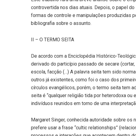
controvertida nos dias atuais. Depois, o papel do
formas de controle e manipulações produzidas po
bibliografia sobre o assunto.
II – O TERMO SEITA
De acordo com a Enciclopédia Histórico-Teológica d
derivado do particípio passado de secare (cortar, 
escola, facção (…) A palavra seita tem sido norm
outros já existentes, como foi o caso dos primei
círculos evangélicos, porém, o termo seita tem ad
seita é “qualquer religião tida por heterodoxa ou 
indivíduos reunidos em torno de uma interpretação
Margaret Singer, conhecida autoridade sobre os 
prefere usar a frase “cultic relationships” (rela
processos e interações que acontecem dentro do