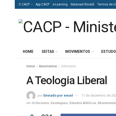
O CACP
App CACP
e-Learning
Natanael Rinaldi
Termos de U
HOME
SEITAS
MOVIMENTOS
ESTUDO
Home
Movimentos
Criticismo
A Teologia Liberal
por
Enviado por email
11 de dezembro de 20
em
Criticismo
,
Destaques
,
Estudos Bíblicos
,
Moviment