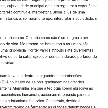
o, cuja validade principal está em registrar a experiência
arefa contínua é interpretar a Bíblia, à luz de uma
istórica, e, ao mesmo tempo, interpretar a sociedade, à
do cristianismo. O cristianismo não é um dogma a ser
ho de vida. Mostraram-se inclinados a ter uma visão
uma ignorância. Por ter vários atributos até divergentes,
motivo de certa satisfação, por ser considerado portador de
ntrárias.
foram travadas dentro das grandes denominações
s EUA no intuito de se pós-graduarem nas grandes
nte na Alemanha, em que a teologia liberal abraçava as
o racionalismo humanista, acabaram retornando para os
 cristianismo histórico. Os liberais, devido à
ina, tiveram tempo de fermentar as grandes denominações e