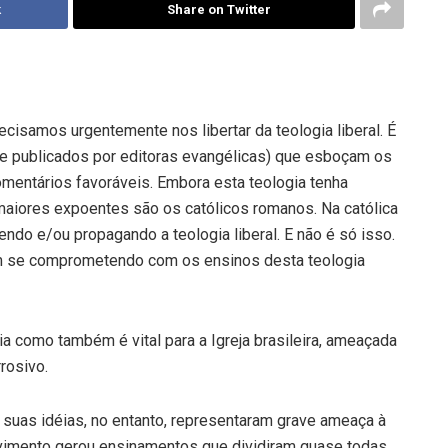
k
Share on Twitter
cisamos urgentemente nos libertar da teologia liberal. É
ve publicados por editoras evangélicas) que esboçam os
mentários favoráveis. Embora esta teologia tenha
maiores expoentes são os católicos romanos. Na católica
do e/ou propagando a teologia liberal. E não é só isso.
êm se comprometendo com os ensinos desta teologia
ria como também é vital para a Igreja brasileira, ameaçada
rosivo.
 suas idéias, no entanto, representaram grave ameaça à
movimento gerou ensinamentos que dividiram quase todas