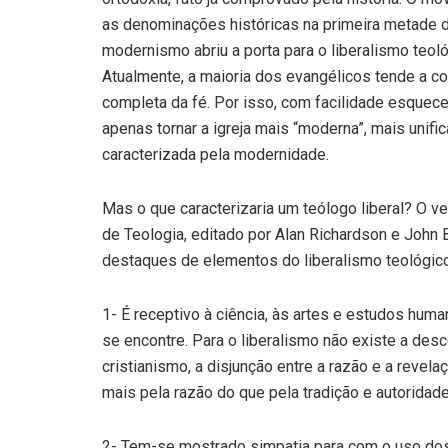
as denominações históricas na primeira metade d
modernismo abriu a porta para o liberalismo teoló
Atualmente, a maioria dos evangélicos tende a 
completa da fé. Por isso, com facilidade esquec
apenas tornar a igreja mais “moderna”, mais unifi
caracterizada pela modernidade.
Mas o que caracterizaria um teólogo liberal? O ve
de Teologia, editado por Alan Richardson e John
destaques de elementos do liberalismo teológico
1- É receptivo à ciência, às artes e estudos hu
se encontre. Para o liberalismo não existe a des
cristianismo, a disjunção entre a razão e a revel
mais pela razão do que pela tradição e autorida
2- Tem-se mostrado simpatia para com o uso dos c