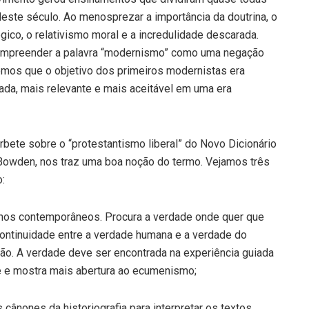
este século. Ao menosprezar a importância da doutrina, o
gico, o relativismo moral e a incredulidade descarada.
compreender a palavra “modernismo” como uma negação
emos que o objetivo dos primeiros modernistas era
cada, mais relevante e mais aceitável em uma era
rbete sobre o “protestantismo liberal” do Novo Dicionário
 Bowden, nos traz uma boa noção do termo. Vejamos três
:
manos contemporâneos. Procura a verdade onde quer que
continuidade entre a verdade humana e a verdade do
ação. A verdade deve ser encontrada na experiência guiada
de e mostra mais abertura ao ecumenismo;
ânones da historiografia para interpretar os textos