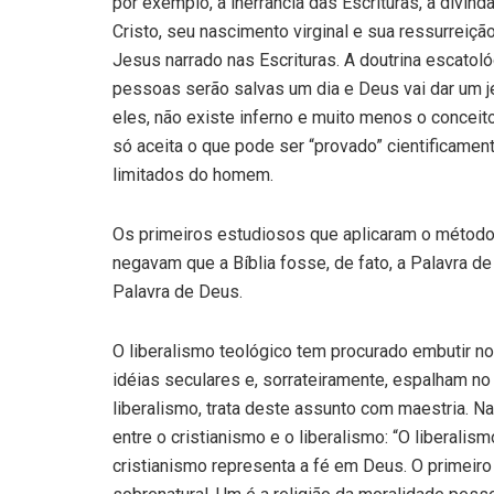
por exemplo, a inerrância das Escrituras, a divin
Cristo, seu nascimento virginal e sua ressurreiç
Jesus narrado nas Escrituras. A doutrina escatoló
pessoas serão salvas um dia e Deus vai dar um je
eles, não existe inferno e muito menos o conceit
só aceita o que pode ser “provado” cientificamen
limitados do homem.
Os primeiros estudiosos que aplicaram o método h
negavam que a Bíblia fosse, de fato, a Palavra de
Palavra de Deus.
O liberalismo teológico tem procurado embutir 
idéias seculares e, sorrateiramente, espalham no
liberalismo, trata deste assunto com maestria.
entre o cristianismo e o liberalismo: “O liberali
cristianismo representa a fé em Deus. O primeiro