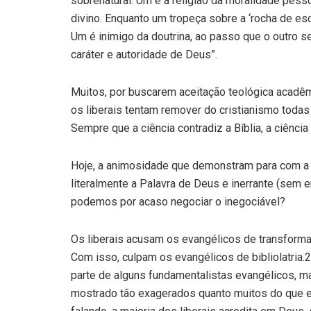
sobrenatural. Um é a religião da moralidade pessoa
divino. Enquanto um tropeça sobre a ‘rocha de esc
Um é inimigo da doutrina, ao passo que o outro s
caráter e autoridade de Deus”.
Muitos, por buscarem aceitação teológica acadêm
os liberais tentam remover do cristianismo todas
Sempre que a ciência contradiz a Bíblia, a ciência 
Hoje, a animosidade que demonstram para com a 
literalmente a Palavra de Deus e inerrante (sem 
podemos por acaso negociar o inegociável?
Os liberais acusam os evangélicos de transformar
Com isso, culpam os evangélicos de bibliolatria
parte de alguns fundamentalistas evangélicos, ma
mostrado tão exagerados quanto muitos do que 