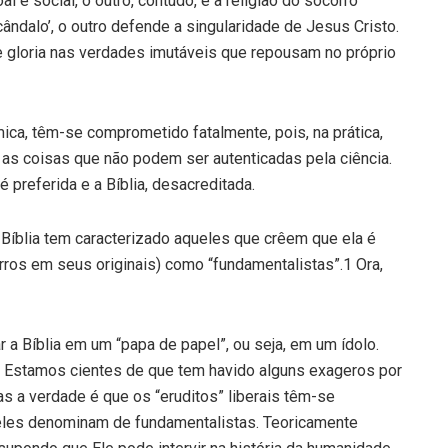
l e social, o outro, contudo, é a religião do socorro
ândalo’, o outro defende a singularidade de Jesus Cristo.
e gloria nas verdades imutáveis que repousam no próprio
ica, têm-se comprometido fatalmente, pois, na prática,
 as coisas que não podem ser autenticadas pela ciência.
é preferida e a Bíblia, desacreditada.
Bíblia tem caracterizado aqueles que crêem que ela é
erros em seus originais) como “fundamentalistas”.1 Ora,
 a Bíblia em um “papa de papel”, ou seja, em um ídolo.
.2 Estamos cientes de que tem havido alguns exageros por
s a verdade é que os “eruditos” liberais têm-se
eles denominam de fundamentalistas. Teoricamente