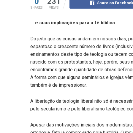
0
231
Share on Faceboo
SHARES
VIEWS
… e suas implicações para a fé bíblica
Do jeito que as coisas andam em nossos dias, pre
espantoso o crescente número de livros (inclusi
ensinamentos deste tipo de teologia ou tecem co
nascido com os protestantes, hoje, porém, seus 
encontramos grande quantidade de obras defenden
A forma com que alguns seminários e igrejas v
também é de impressionar.
A libertação da teologia liberal não só é necessá
pelo secularismo e pelo liberalismo teológico cor
Apesar das motivações iniciais dos modernistas,
ortodoxia, fato já comprovado pela história. O 