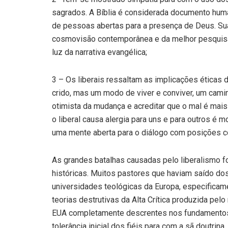
sagrados. A Bíblia é considerada documento human
de pessoas abertas para a presença de Deus. Sua t
cosmovisão contemporânea e da melhor pesquisa h
luz da narrativa evangélica;
3 – Os liberais ressaltam as implicações éticas 
crido, mas um modo de viver e conviver, um camin
otimista da mudança e acreditar que o mal é mais 
o liberal causa alergia para uns e para outros é 
uma mente aberta para o diálogo com posições co
As grandes batalhas causadas pelo liberalismo 
históricas. Muitos pastores que haviam saído do
universidades teológicas da Europa, especificame
teorias destrutivas da Alta Crítica produzida pel
EUA completamente descrentes nos fundamentos do
tolerância inicial dos fiéis para com a sã doutr