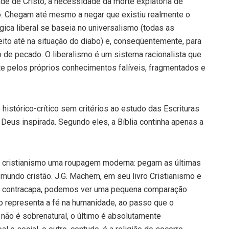
dade de Cristo, a necessidade da morte expiatória de
ão. Chegam até mesmo a negar que existiu realmente o
gica liberal se baseia no universalismo (todas as
ito até na situação do diabo) e, conseqüentemente, para
o de pecado. O liberalismo é um sistema racionalista que
te pelos próprios conhecimentos falíveis, fragmentados e
istórico-crítico sem critérios ao estudo das Escrituras
 Deus inspirada. Segundo eles, a Bíblia continha apenas a
no cristianismo uma roupagem moderna: pegam as últimas
 mundo cristão. J.G. Machem, em seu livro Cristianismo e
 Na contracapa, podemos ver uma pequena comparação
smo representa a fé na humanidade, ao passo que o
 não é sobrenatural, o último é absolutamente