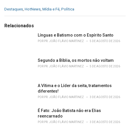
C
Destaques
,
HotNews
,
Mídia e Fé
,
Política
a
t
e
Relacionados
g
o
Línguas e Batismo com o Espírito Santo
r
POR
PR. JOÃO FLÁVIO MARTINEZ
5 DE AGOSTO DE 2026
i
e
s
Segundo a Bíblia, os mortos não voltam
:
POR
PR. JOÃO FLÁVIO MARTINEZ
5 DE AGOSTO DE 2026
A Vítima e o Líder da seita, tratamentos
diferentes!
POR
PR. JOÃO FLÁVIO MARTINEZ
3 DE AGOSTO DE 2026
É Fato: João Batista não era Elias
reencarnado
POR
PR. JOÃO FLÁVIO MARTINEZ
3 DE AGOSTO DE 2026