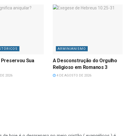
STÓRICOS
ARMINIANISMO
 Preservou Sua
A Desconstrução do Orgulho
Religioso em Romanos 3
DE 2026
4 DE AGOSTO DE 2026
de hoje é o despreparo no meio cristão ( evangélicos ) é