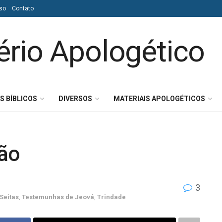
so
Contato
S BÍBLICOS
DIVERSOS
MATERIAIS APOLOGÉTICOS
ção
3
Seitas
,
Testemunhas de Jeová
,
Trindade