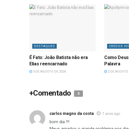
DESTAQUES
CREDOS HI
É Fato: João Batista não era
Como Deus
Elias reencarnado
Palavra
3 DE AGOSTO DE 2026
2 DE AGOSTO 
+Comentado
3
carlos magno da costa
7 anos ago
bom dia !!!
Meus amados o grande problema nos dias 