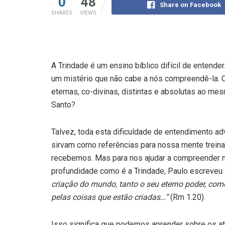
0
48
Share on Facebook
SHARES
VIEWS
A Trindade é um ensino bíblico difícil de entend
um mistério que não cabe a nós compreendê-la. 
eternas, co-divinas, distintas e absolutas ao me
Santo?
Talvez, toda esta dificuldade de entendimento a
sirvam como referências para nossa mente trein
recebemos. Mas para nos ajudar a compreender m
profundidade como é a Trindade, Paulo escreveu 
criação do mundo, tanto o seu eterno poder, com
pelas coisas que estão criadas…”
(Rm 1.20).
Isso significa que podemos aprender sobre os at