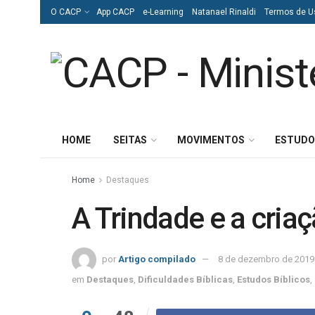
O CACP
App CACP
e-Learning
Natanael Rinaldi
Termos de U
HOME
SEITAS
MOVIMENTOS
ESTUDO
Home
Destaques
A Trindade e a cria
por
Artigo compilado
8 de dezembro de 2019
em
Destaques
,
Dificuldades Bíblicas
,
Estudos Bíblicos
,