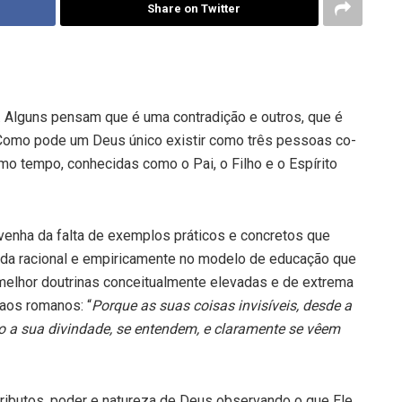
Share on Twitter
er. Alguns pensam que é uma contradição e outros, que é
Como pode um Deus único existir como três pessoas co-
smo tempo, conhecidas como o Pai, o Filho e o Espírito
dvenha da falta de exemplos práticos e concretos que
ada racional e empiricamente no modelo de educação que
elhor doutrinas conceitualmente elevadas e de extrema
aos romanos: “
Porque as suas coisas invisíveis, desde a
o a sua divindade, se entendem, e claramente se vêem
ributos, poder e natureza de Deus observando o que Ele