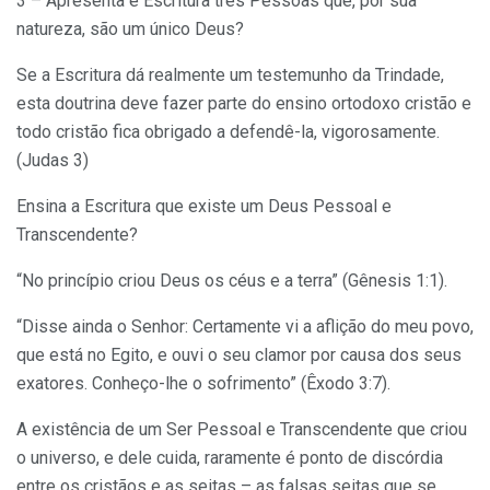
3 – Apresenta e Escritura três Pessoas que, por sua
natureza, são um único Deus?
Se a Escritura dá realmente um testemunho da Trindade,
esta doutrina deve fazer parte do ensino ortodoxo cristão e
todo cristão fica obrigado a defendê-la, vigorosamente.
(Judas 3)
Ensina a Escritura que existe um Deus Pessoal e
Transcendente?
“No princípio criou Deus os céus e a terra” (Gênesis 1:1).
“Disse ainda o Senhor: Certamente vi a aflição do meu povo,
que está no Egito, e ouvi o seu clamor por causa dos seus
exatores. Conheço-lhe o sofrimento” (Êxodo 3:7).
A existência de um Ser Pessoal e Transcendente que criou
o universo, e dele cuida, raramente é ponto de discórdia
entre os cristãos e as seitas – as falsas seitas que se