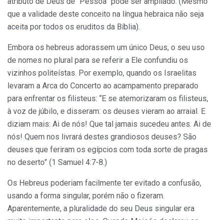
atributo de Deus de “Pessoa” pode ser ampliado. (Mesmo
que a validade deste conceito na língua hebraica não seja
aceita por todos os eruditos da Bíblia).
Embora os hebreus adorassem um único Deus, o seu uso
de nomes no plural para se referir a Ele confundiu os
vizinhos politeístas. Por exemplo, quando os Israelitas
levaram a Arca do Concerto ao acampamento preparado
para enfrentar os filisteus: “E se atemorizaram os filisteus,
à voz de júbilo, e disseram: os deuses vieram ao arraial. E
diziam mais: Ai de nós! Que tal jamais sucedeu antes. Ai de
nós! Quem nos livrará destes grandiosos deuses? São
deuses que feriram os egípcios com toda sorte de pragas
no deserto” (1 Samuel 4:7-8.)
Os Hebreus poderiam facilmente ter evitado a confusão,
usando a forma singular, porém não o fizeram.
Aparentemente, a pluralidade do seu Deus singular era