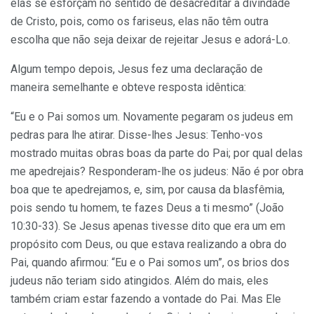
elas se esforçam no sentido de desacreditar a divindade
de Cristo, pois, como os fariseus, elas não têm outra
escolha que não seja deixar de rejeitar Jesus e adorá-Lo.
Algum tempo depois, Jesus fez uma declaração de
maneira semelhante e obteve resposta idêntica:
“Eu e o Pai somos um. Novamente pegaram os judeus em
pedras para lhe atirar. Disse-lhes Jesus: Tenho-vos
mostrado muitas obras boas da parte do Pai; por qual delas
me apedrejais? Responderam-lhe os judeus: Não é por obra
boa que te apedrejamos, e, sim, por causa da blasfêmia,
pois sendo tu homem, te fazes Deus a ti mesmo” (João
10:30-33). Se Jesus apenas tivesse dito que era um em
propósito com Deus, ou que estava realizando a obra do
Pai, quando afirmou: “Eu e o Pai somos um”, os brios dos
judeus não teriam sido atingidos. Além do mais, eles
também criam estar fazendo a vontade do Pai. Mas Ele