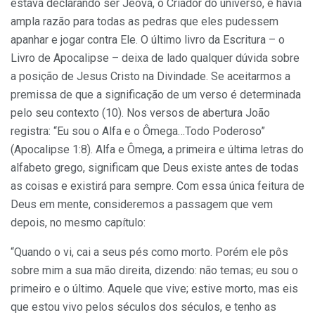
estava declarando ser Jeová, o Criador do universo, e havia
ampla razão para todas as pedras que eles pudessem
apanhar e jogar contra Ele. O último livro da Escritura – o
Livro de Apocalipse – deixa de lado qualquer dúvida sobre
a posição de Jesus Cristo na Divindade. Se aceitarmos a
premissa de que a significação de um verso é determinada
pelo seu contexto (10). Nos versos de abertura João
registra: “Eu sou o Alfa e o Ômega…Todo Poderoso”
(Apocalipse 1:8). Alfa e Ômega, a primeira e última letras do
alfabeto grego, significam que Deus existe antes de todas
as coisas e existirá para sempre. Com essa única feitura de
Deus em mente, consideremos a passagem que vem
depois, no mesmo capítulo:
“Quando o vi, cai a seus pés como morto. Porém ele pôs
sobre mim a sua mão direita, dizendo: não temas; eu sou o
primeiro e o último. Aquele que vive; estive morto, mas eis
que estou vivo pelos séculos dos séculos, e tenho as