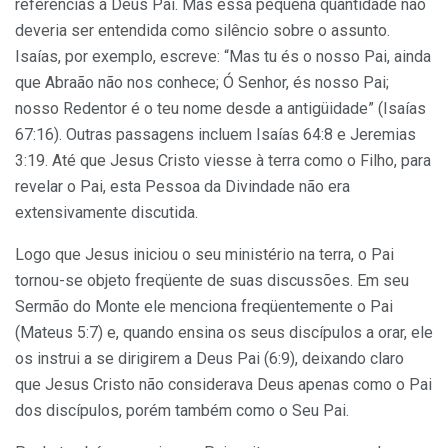
referências a Deus Pai. Mas essa pequena quantidade não
deveria ser entendida como silêncio sobre o assunto.
Isaías, por exemplo, escreve: “Mas tu és o nosso Pai, ainda
que Abraão não nos conhece; Ó Senhor, és nosso Pai;
nosso Redentor é o teu nome desde a antigüidade” (Isaías
67:16). Outras passagens incluem Isaías 64:8 e Jeremias
3:19. Até que Jesus Cristo viesse à terra como o Filho, para
revelar o Pai, esta Pessoa da Divindade não era
extensivamente discutida.
Logo que Jesus iniciou o seu ministério na terra, o Pai
tornou-se objeto freqüente de suas discussões. Em seu
Sermão do Monte ele menciona freqüentemente o Pai
(Mateus 5:7) e, quando ensina os seus discípulos a orar, ele
os instrui a se dirigirem a Deus Pai (6:9), deixando claro
que Jesus Cristo não considerava Deus apenas como o Pai
dos discípulos, porém também como o Seu Pai.