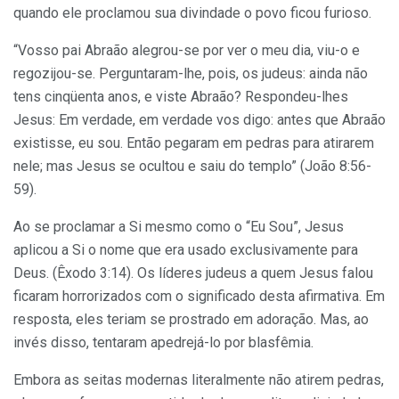
quando ele proclamou sua divindade o povo ficou furioso.
“Vosso pai Abraão alegrou-se por ver o meu dia, viu-o e
regozijou-se. Perguntaram-lhe, pois, os judeus: ainda não
tens cinqüenta anos, e viste Abraão? Respondeu-lhes
Jesus: Em verdade, em verdade vos digo: antes que Abraão
existisse, eu sou. Então pegaram em pedras para atirarem
nele; mas Jesus se ocultou e saiu do templo” (João 8:56-
59).
Ao se proclamar a Si mesmo como o “Eu Sou”, Jesus
aplicou a Si o nome que era usado exclusivamente para
Deus. (Êxodo 3:14). Os líderes judeus a quem Jesus falou
ficaram horrorizados com o significado desta afirmativa. Em
resposta, eles teriam se prostrado em adoração. Mas, ao
invés disso, tentaram apedrejá-lo por blasfêmia.
Embora as seitas modernas literalmente não atirem pedras,