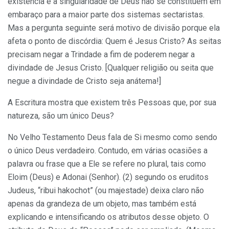
existência e a singularidade de Deus não se constituem em
embaraço para a maior parte dos sistemas sectaristas.
Mas a pergunta seguinte será motivo de divisão porque ela
afeta o ponto de discórdia: Quem é Jesus Cristo? As seitas
precisam negar a Trindade a fim de poderem negar a
divindade de Jesus Cristo. [Qualquer religião ou seita que
negue a divindade de Cristo seja anátema!]
A Escritura mostra que existem três Pessoas que, por sua
natureza, são um único Deus?
No Velho Testamento Deus fala de Si mesmo como sendo
o único Deus verdadeiro. Contudo, em várias ocasiões a
palavra ou frase que a Ele se refere no plural, tais como
Eloim (Deus) e Adonai (Senhor). (2) segundo os eruditos
Judeus, “ribui hakochot” (ou majestade) deixa claro não
apenas da grandeza de um objeto, mas também está
explicando e intensificando os atributos desse objeto. O