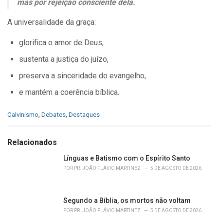
mas por rejeição consciente dela.
A universalidade da graça:
glorifica o amor de Deus,
sustenta a justiça do juízo,
preserva a sinceridade do evangelho,
e mantém a coerência bíblica.
C
Calvinismo
,
Debates
,
Destaques
a
t
e
Relacionados
g
o
Línguas e Batismo com o Espírito Santo
r
POR
PR. JOÃO FLÁVIO MARTINEZ
5 DE AGOSTO DE 2026
i
e
s
Segundo a Bíblia, os mortos não voltam
:
POR
PR. JOÃO FLÁVIO MARTINEZ
5 DE AGOSTO DE 2026