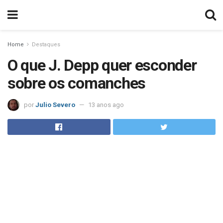
Home
Destaques
O que J. Depp quer esconder
sobre os comanches
por
Julio Severo
13 anos ago