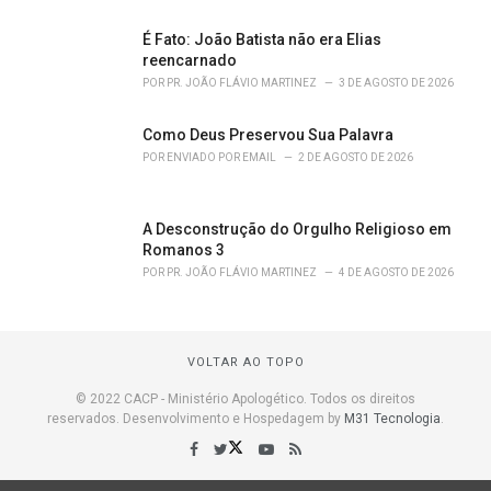
É Fato: João Batista não era Elias
reencarnado
POR
PR. JOÃO FLÁVIO MARTINEZ
3 DE AGOSTO DE 2026
Como Deus Preservou Sua Palavra
POR
ENVIADO POR EMAIL
2 DE AGOSTO DE 2026
A Desconstrução do Orgulho Religioso em
Romanos 3
POR
PR. JOÃO FLÁVIO MARTINEZ
4 DE AGOSTO DE 2026
VOLTAR AO TOPO
© 2022 CACP - Ministério Apologético. Todos os direitos
reservados. Desenvolvimento e Hospedagem by
M31 Tecnologia
.