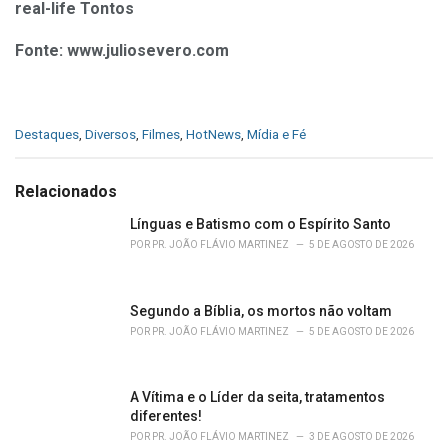
real-life Tontos
Fonte:
www.juliosevero.com
C
Destaques
,
Diversos
,
Filmes
,
HotNews
,
Mídia e Fé
a
t
e
Relacionados
g
o
Línguas e Batismo com o Espírito Santo
r
POR
PR. JOÃO FLÁVIO MARTINEZ
5 DE AGOSTO DE 2026
i
e
s
Segundo a Bíblia, os mortos não voltam
:
POR
PR. JOÃO FLÁVIO MARTINEZ
5 DE AGOSTO DE 2026
A Vítima e o Líder da seita, tratamentos
diferentes!
POR
PR. JOÃO FLÁVIO MARTINEZ
3 DE AGOSTO DE 2026