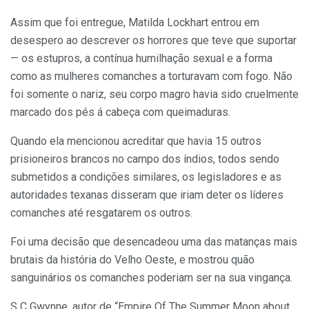
Assim que foi entregue, Matilda Lockhart entrou em
desespero ao descrever os horrores que teve que suportar
— os estupros, a contínua humilhação sexual e a forma
como as mulheres comanches a torturavam com fogo. Não
foi somente o nariz, seu corpo magro havia sido cruelmente
marcado dos pés á cabeça com queimaduras.
Quando ela mencionou acreditar que havia 15 outros
prisioneiros brancos no campo dos índios, todos sendo
submetidos a condições similares, os legisladores e as
autoridades texanas disseram que iriam deter os líderes
comanches até resgatarem os outros.
Foi uma decisão que desencadeou uma das matanças mais
brutais da história do Velho Oeste, e mostrou quão
sanguinários os comanches poderiam ser na sua vingança.
S C Gwynne, autor de “Empire Of The Summer Moon about