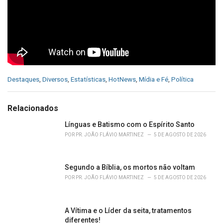
C
Destaques
,
Diversos
,
Estatísticas
,
HotNews
,
Mídia e Fé
,
Política
a
t
e
Relacionados
g
o
Línguas e Batismo com o Espírito Santo
r
POR
PR. JOÃO FLÁVIO MARTINEZ
5 DE AGOSTO DE 2026
i
e
s
Segundo a Bíblia, os mortos não voltam
:
POR
PR. JOÃO FLÁVIO MARTINEZ
5 DE AGOSTO DE 2026
A Vítima e o Líder da seita, tratamentos
diferentes!