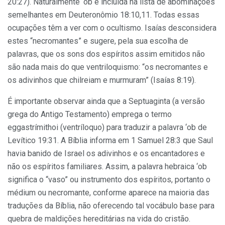
20:27). Naturalmente ‘ob é incluída na lista de abominações
semelhantes em Deuteronômio 18:10,11. Todas essas
ocupações têm a ver com o ocultismo. Isaías desconsidera
estes “necromantes” e sugere, pela sua escolha de
palavras, que os sons dos espíritos assim emitidos não
são nada mais do que ventriloquismo: “os necromantes e
os adivinhos que chilreiam e murmuram” (Isaías 8:19).
É importante observar ainda que a Septuaginta (a versão
grega do Antigo Testamento) emprega o termo
eggastrímithoi (ventríloquo) para traduzir a palavra ‘ob de
Levítico 19:31. A Bíblia informa em 1 Samuel 28:3 que Saul
havia banido de Israel os adivinhos e os encantadores e
não os espíritos familiares. Assim, a palavra hebraica ‘ob
significa o “vaso” ou instrumento dos espíritos, portanto o
médium ou necromante, conforme aparece na maioria das
traduções da Bíblia, não oferecendo tal vocábulo base para
quebra de maldições hereditárias na vida do cristão.