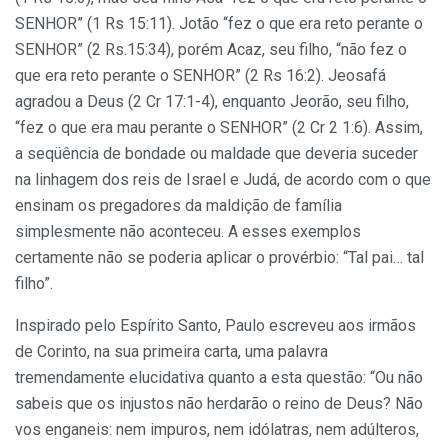
SENHOR” (1 Rs 15:11). Jotão “fez o que era reto perante o
SENHOR” (2 Rs.15:34), porém Acaz, seu filho, “não fez o
que era reto perante o SENHOR” (2 Rs 16:2). Jeosafá
agradou a Deus (2 Cr 17:1-4), enquanto Jeorão, seu filho,
“fez o que era mau perante o SENHOR” (2 Cr 2 1:6). Assim,
a seqüência de bondade ou maldade que deveria suceder
na linhagem dos reis de Israel e Judá, de acordo com o que
ensinam os pregadores da maldição de família
simplesmente não aconteceu. A esses exemplos
certamente não se poderia aplicar o provérbio: “Tal pai… tal
filho”.
Inspirado pelo Espírito Santo, Paulo escreveu aos irmãos
de Corinto, na sua primeira carta, uma palavra
tremendamente elucidativa quanto a esta questão: “Ou não
sabeis que os in­justos não herdarão o reino de Deus? Não
vos enganeis: nem impuros, nem idólatras, nem adúlteros,