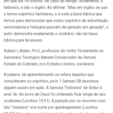
em que ele foi escrito. No caso do Antigo Testamento, o
hebraico, e não o inglês. Ao afirmar: “Mas em inglês se usa
o termo espíritos familiares, e é esta a base bíblica que
temos para demonstrar que estes espíritos de adivinhação,
necromancia e feitiçaria passam de geração em geração”, o
autor demonstra exata­mente o contrário: não ter base
bíblica para tal ensino.
Robert L.Alden, Ph.D., professor do Velho Testamento no
Seminário Teológico Batista Conservador de Denver,
Estado do Cobrado, nos Estados Unidos, esclarece:
A palavra ‘ob aparentemente se refere àqueles que
consultavam os espíritos, pois 1 Samuel 28 descreve
alguém assim em ação. A famosa “feiticeira” de Endor é
uma ‘ob. Ao povo de Deus foi ordenado ficar longe de tais
ocultistas (Levítico 19:31). A punição por se envolver com
tais “médiuns” era morte por apedrejamento (Levítico