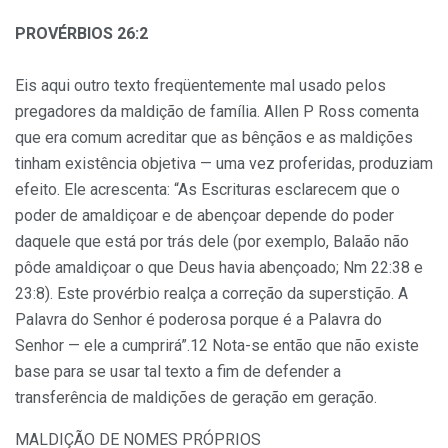
PROVÉRBIOS 26:2
Eis aqui outro texto freqüentemente mal usado pelos
prega­dores da maldição de família. Allen P Ross comenta
que era comum acreditar que as bênçãos e as maldições
tinham existência objetiva — uma vez proferidas, produziam
efeito. Ele acrescenta: “As Escrituras esclarecem que o
poder de amaldiçoar e de abençoar depende do poder
daquele que está por trás dele (por exemplo, Balaão não
pôde amaldiçoar o que Deus havia abençoado; Nm 22:38 e
23:8). Este provérbio re­alça a correção da superstição. A
Palavra do Senhor é pode­rosa porque é a Palavra do
Senhor — ele a cumprirá”.12 Nota-se então que não existe
base para se usar tal texto a fim de defender a
transferência de maldições de geração em geração.
MALDIÇÃO DE NOMES PRÓPRIOS