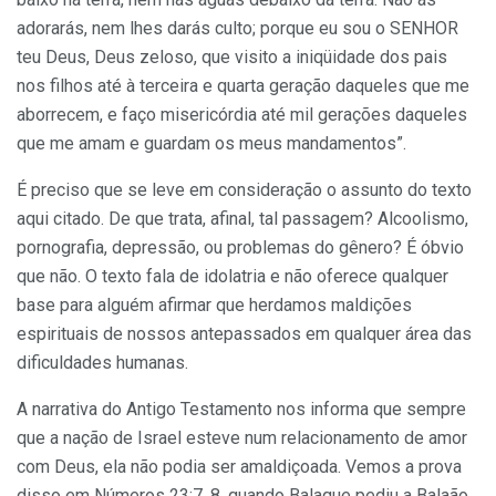
adorarás, nem lhes darás culto; porque eu sou o SENHOR
teu Deus, Deus zeloso, que visito a iniqüidade dos pais
nos filhos até à terceira e quarta geração daqueles que me
aborrecem, e faço misericórdia até mil gerações daqueles
que me amam e guardam os meus mandamentos”.
É preciso que se leve em consideração o assunto do texto
aqui citado. De que trata, afinal, tal passagem? Alcoolismo,
pornografia, depressão, ou problemas do gênero? É óbvio
que não. O texto fala de idolatria e não oferece qualquer
base para alguém afirmar que herdamos maldições
espirituais de nos­sos antepassados em qualquer área das
dificuldades humanas.
A narrativa do Antigo Testamento nos informa que sempre
que a nação de Israel esteve num relacionamento de amor
com Deus, ela não podia ser amaldiçoada. Vemos a prova
disso em Números 23:7, 8, quando Balaque pediu a Balaão