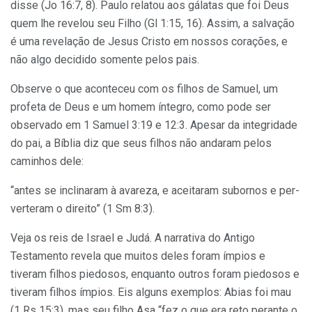
disse (Jo 16:7, 8). Paulo relatou aos gálatas que foi Deus
quem lhe revelou seu Filho (Gl 1:15, 16). Assim, a salvação
é uma revelação de Jesus Cristo em nossos corações, e
não algo decidido somente pelos pais.
Observe o que aconteceu com os filhos de Samuel, um
profeta de Deus e um homem íntegro, como pode ser
observado em 1 Samuel 3:19 e 12:3. Apesar da integridade
do pai, a Bíblia diz que seus filhos não andaram pelos
caminhos dele:
“antes se inclinaram à avareza, e aceitaram subornos e per­
verteram o direito” (1 Sm 8:3).
Veja os reis de Israel e Judá. A narrativa do Antigo
Testamento revela que muitos deles foram ímpios e
tiveram fi­lhos piedosos, enquanto outros foram piedosos e
tiveram fi­lhos ímpios. Eis alguns exemplos: Abias foi mau
(1 Rs 15:3), mas seu filho Asa “fez o que era reto perante o