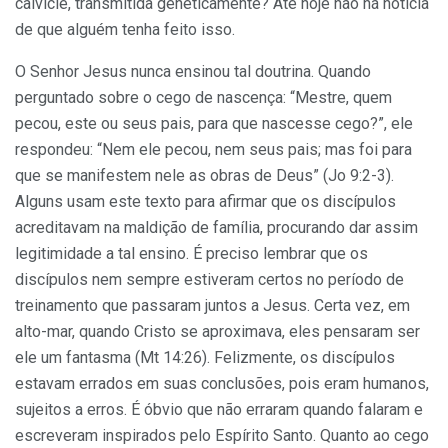
calvície, transmitida geneticamente? Até hoje não há notícia
de que alguém tenha feito isso.
O Senhor Jesus nunca ensinou tal doutrina. Quando
perguntado sobre o cego de nascença: “Mestre, quem
pecou, este ou seus pais, para que nascesse cego?”, ele
respondeu: “Nem ele pecou, nem seus pais; mas foi para
que se manifestem nele as obras de Deus” (Jo 9:2-3).
Alguns usam este texto para afirmar que os discípulos
acreditavam na maldição de família, procurando dar assim
legitimidade a tal ensino. É preciso lembrar que os
discípulos nem sempre estiveram certos no período de
treinamento que passaram juntos a Jesus. Certa vez, em
alto-mar, quando Cristo se aproximava, eles pensa­ram ser
ele um fantasma (Mt 14:26). Felizmente, os discípulos
estavam errados em suas conclusões, pois eram humanos,
sujeitos a erros. É óbvio que não erraram quando falaram e
escreveram inspirados pelo Espírito Santo. Quanto ao cego