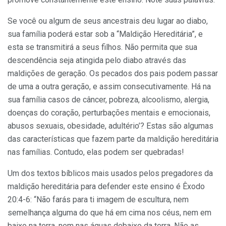
Se você ou algum de seus ancestrais deu lugar ao diabo,
sua família poderá estar sob a “Maldição Hereditária”, e
esta se transmitirá a seus filhos. Não permita que sua
descendência seja atingi­da pelo diabo através das
maldições de geração. Os pecados dos pais podem passar
de uma a outra geração, e assim consecutiva­mente. Há na
sua família casos de câncer, pobreza, alcoolismo, alergia,
doenças do coração, perturbações mentais e emocionais,
abusos sexuais, obesidade, adultério’? Estas são algumas
das características que fazem parte da maldição hereditária
nas famílias. Contudo, elas podem ser quebradas!
Um dos textos bíblicos mais usados pelos pregadores da
maldição hereditária para defender este ensino é Êxodo
20:4-6: “Não farás para ti imagem de escultura, nem
semelhança alguma do que há em cima nos céus, nem em
baixo na terra, nem nas águas debaixo da terra. Não as