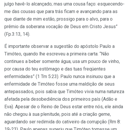
julgo havê-lo alcançado; mas uma cousa faço: esquecendo-
me das cousas que para trás ficam e avançando para as
que diante de mim estão, prossigo para o alvo, para o
prêmio da soberana vocação de Deus em Cristo Jesus”
(Fp.3:13, 14).
É importante observar a sugestão do apóstolo Paulo a
Timóteo, quando lhe escreveu a primeira carta: “Não
continues a beber somente água; usa um pouco de vinho,
por causa do teu estômago e das tuas freqüentes
enfermidades” (1 Tm 5:23). Paulo nunca insinuou que a
enfermidade de Timóteo fosse uma maldição de seus
antepassados, pois sabia que Timóteo vivia numa natureza
afetada pela desobediência dos primeiros país (Adão e
Eva). Apesar de o Reino de Deus estar entre nós, ele ainda
não chegou à sua plenitude, pois até a criação geme,
aguardando ser redimida do cativeiro da corrupção (Rm 8:
19-23). Paulo apenas sugeriu que Timóteo tomasse um