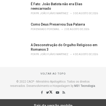
É Fato: João Batista não era Elias
reencarnado
POR
PR. JOÃO FLÁVIO MARTINEZ
3 DE AGOSTO DE 2026
Como Deus Preservou Sua Palavra
POR
ENVIADO POR EMAIL
2 DE AGOSTO DE 2026
A Desconstrução do Orgulho Religioso em
Romanos 3
POR
PR. JOÃO FLÁVIO MARTINEZ
4 DE AGOSTO DE 2026
VOLTAR AO TOPO
© 2022 CACP - Ministério Apologético. Todos os direitos
reservados. Desenvolvimento e Hospedagem by
M31 Tecnologia
.
Sair da versão mobile