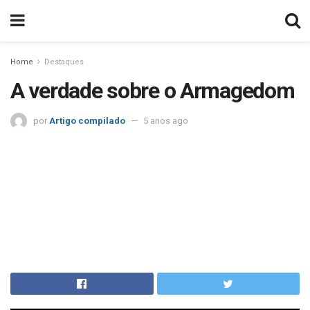
Home
Destaques
A verdade sobre o Armagedom
por
Artigo compilado
5 anos ago