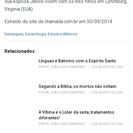
sua esposa Janice vivem com os três filhos em Lynchburg,
Virginia (EUA).
Extraído do site da chamada.com.br em 30/09/2014
C
Destaques
,
Escatologia
,
Estudos Bíblicos
a
t
e
Relacionados
g
o
Línguas e Batismo com o Espírito Santo
r
POR
PR. JOÃO FLÁVIO MARTINEZ
5 DE AGOSTO DE 2026
i
e
s
Segundo a Bíblia, os mortos não voltam
:
POR
PR. JOÃO FLÁVIO MARTINEZ
5 DE AGOSTO DE 2026
A Vítima e o Líder da seita, tratamentos
diferentes!
POR
PR. JOÃO FLÁVIO MARTINEZ
3 DE AGOSTO DE 2026