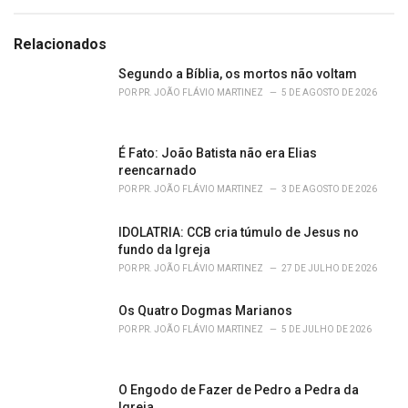
a
e
g
g
s
o
Relacionados
:
r
i
Segundo a Bíblia, os mortos não voltam
e
POR
PR. JOÃO FLÁVIO MARTINEZ
5 DE AGOSTO DE 2026
s
:
É Fato: João Batista não era Elias
reencarnado
POR
PR. JOÃO FLÁVIO MARTINEZ
3 DE AGOSTO DE 2026
IDOLATRIA: CCB cria túmulo de Jesus no
fundo da Igreja
POR
PR. JOÃO FLÁVIO MARTINEZ
27 DE JULHO DE 2026
Os Quatro Dogmas Marianos
POR
PR. JOÃO FLÁVIO MARTINEZ
5 DE JULHO DE 2026
O Engodo de Fazer de Pedro a Pedra da
Igreja