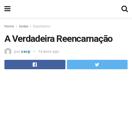
Home
Seitas
Espiritismo
A Verdadeira Reencarnação
por
cacp
14 anos ago