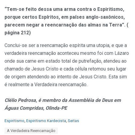
“Tem-se feito dessa uma arma contra o Espiritismo,
porque certos Espíritos, em países anglo-saxônicos,
parecem negar a reencarnação das almas na Terra”. (
página 212)
Conclui-se ser a reencarnação espírita uma utopia, e que a
verdadeira reencarnação aconteceu mesmo foi com Lázaro
onde sua carne em estado total de putrefação, atendeu ao
chamado de Jesus Cristo e cada célula retomou seu lugar
de origem atendendo ao intento de Jesus Cristo. Esta sim
é realmente a Verdadeira reencarnação.
Clélio Pedrosa, é membro da Assembléia de Deus em
Águas Compridas, Olinda-PE
C
Espiritismo
,
Espiritismo Kardecista
,
Seitas
a
T
A Verdadeira Reencarnação
t