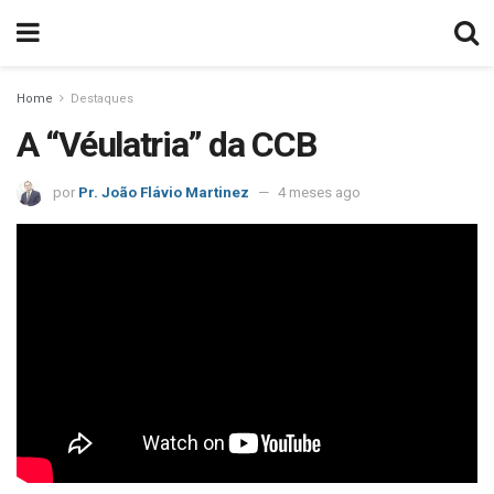
Home
Destaques
A “Véulatria” da CCB
por
Pr. João Flávio Martinez
4 meses ago