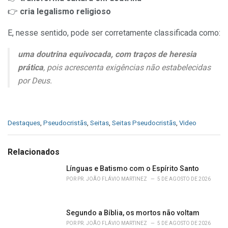
👉
cria legalismo religioso
E, nesse sentido, pode ser corretamente classificada como:
uma doutrina equivocada, com traços de heresia
prática
, pois acrescenta exigências não estabelecidas
por Deus.
C
Destaques
,
Pseudocristãs
,
Seitas
,
Seitas Pseudocristãs
,
Video
a
t
e
Relacionados
g
o
Línguas e Batismo com o Espírito Santo
r
POR
PR. JOÃO FLÁVIO MARTINEZ
5 DE AGOSTO DE 2026
i
e
s
Segundo a Bíblia, os mortos não voltam
:
POR
PR. JOÃO FLÁVIO MARTINEZ
5 DE AGOSTO DE 2026