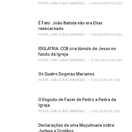
r
POR
PR. JOÃO FLÁVIO MARTINEZ
5 DE AGOSTO DE 2026
i
e
s
É Fato: João Batista não era Elias
:
reencarnado
POR
PR. JOÃO FLÁVIO MARTINEZ
3 DE AGOSTO DE 2026
IDOLATRIA: CCB cria túmulo de Jesus no
fundo da Igreja
POR
PR. JOÃO FLÁVIO MARTINEZ
27 DE JULHO DE 2026
Os Quatro Dogmas Marianos
POR
PR. JOÃO FLÁVIO MARTINEZ
5 DE JULHO DE 2026
O Engodo de Fazer de Pedro a Pedra da
Igreja
POR
PR. JOÃO FLÁVIO MARTINEZ
3 DE JULHO DE 2026
Declarações de uma Muçulmana sobre
Judeus e Cristãos