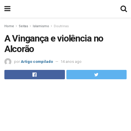
Home
Seitas
Islamismo
Doutrinas
A Vingança e violência no
Alcorão
por
Artigo compilado
14 anos ago