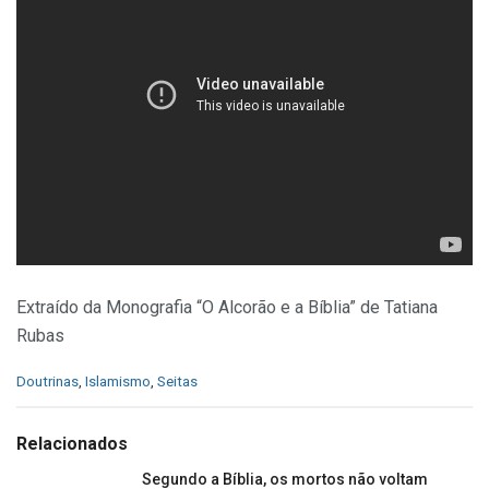
Extraído da Monografia “O Alcorão e a Bíblia” de Tatiana
Rubas
C
Doutrinas
,
Islamismo
,
Seitas
a
t
e
Relacionados
g
o
Segundo a Bíblia, os mortos não voltam