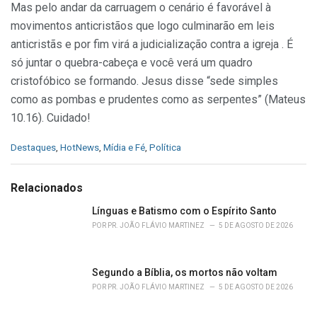
Mas pelo andar da carruagem o cenário é favorável à
movimentos anticristãos que logo culminarão em leis
anticristãs e por fim virá a judicialização contra a igreja . É
só juntar o quebra-cabeça e você verá um quadro
cristofóbico se formando. Jesus disse “sede simples
como as pombas e prudentes como as serpentes” (Mateus
10.16). Cuidado!
C
Destaques
,
HotNews
,
Mídia e Fé
,
Política
a
t
e
Relacionados
g
o
Línguas e Batismo com o Espírito Santo
r
POR
PR. JOÃO FLÁVIO MARTINEZ
5 DE AGOSTO DE 2026
i
e
s
Segundo a Bíblia, os mortos não voltam
:
POR
PR. JOÃO FLÁVIO MARTINEZ
5 DE AGOSTO DE 2026