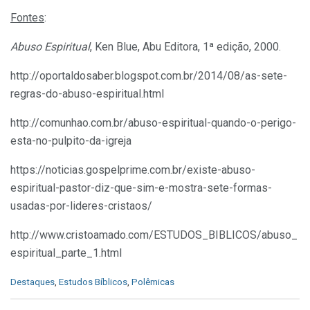
Fontes
:
Abuso Espiritual
, Ken Blue, Abu Editora, 1ª edição, 2000.
http://oportaldosaber.blogspot.com.br/2014/08/as-sete-
regras-do-abuso-espiritual.html
http://comunhao.com.br/abuso-espiritual-quando-o-perigo-
esta-no-pulpito-da-igreja
https://noticias.gospelprime.com.br/existe-abuso-
espiritual-pastor-diz-que-sim-e-mostra-sete-formas-
usadas-por-lideres-cristaos/
http://www.cristoamado.com/ESTUDOS_BIBLICOS/abuso_
espiritual_parte_1.html
C
Destaques
,
Estudos Bíblicos
,
Polêmicas
a
t