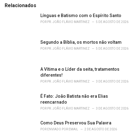
e
Relacionados
g
o
Línguas e Batismo com o Espírito Santo
r
POR
PR. JOÃO FLÁVIO MARTINEZ
5 DE AGOSTO DE 2026
i
e
s
Segundo a Bíblia, os mortos não voltam
:
POR
PR. JOÃO FLÁVIO MARTINEZ
5 DE AGOSTO DE 2026
A Vítima e o Líder da seita, tratamentos
diferentes!
POR
PR. JOÃO FLÁVIO MARTINEZ
3 DE AGOSTO DE 2026
É Fato: João Batista não era Elias
reencarnado
POR
PR. JOÃO FLÁVIO MARTINEZ
3 DE AGOSTO DE 2026
Como Deus Preservou Sua Palavra
POR
ENVIADO POR EMAIL
2 DE AGOSTO DE 2026