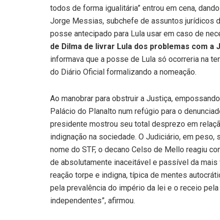
todos de forma igualitária” entrou em cena, dand
Jorge Messias, subchefe de assuntos jurídicos da
posse antecipado para Lula usar em caso de ne
de Dilma de livrar Lula dos problemas com a J
informava que a posse de Lula só ocorreria na ter
do Diário Oficial formalizando a nomeação.
Ao manobrar para obstruir a Justiça, empossando
Palácio do Planalto num refúgio para o denunciado e
presidente mostrou seu total desprezo em relaç
indignação na sociedade. O Judiciário, em peso,
nome do STF, o decano Celso de Mello reagiu com
de absolutamente inaceitável e passível da mais
reação torpe e indigna, típica de mentes autocr
pela prevalência do império da lei e o receio pela 
independentes”, afirmou.