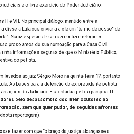
judiciais e o livre exercício do Poder Judiciário.
s II e VII. No principal diálogo, mantido entre a
ma disse a Lula que enviaria a ele um “termo de posse” de
de”. Numa espécie de corrida contra o relógio, a
fosse preso antes de sua nomeação para a Casa Civil.
á tinha informações seguras de que o Ministério Público,
entiva do petista.
levados ao juiz Sérgio Moro na quinta-feira 17, portanto
 Lula. As bases para a detenção do ex-presidente petista
 às ações do Judiciário – atestadas pelos grampos.
O
adores pelo desassombro dos interlocutores ao
 promoção, sem qualquer pudor, de seguidas afrontas
 desta reportagem).
sse fazer com que “o braço da justiça alcançasse a