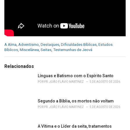
C
A Alma
,
Adventismo
,
Destaques
,
Dificuldades Bíblicas
,
Estudos
a
Bíblicos
,
Miscelânea
,
Seitas
,
Testemunhas de Jeová
t
e
g
Relacionados
o
r
Línguas e Batismo com o Espírito Santo
i
POR
PR. JOÃO FLÁVIO MARTINEZ
5 DE AGOSTO DE 2026
e
s
:
Segundo a Bíblia, os mortos não voltam
POR
PR. JOÃO FLÁVIO MARTINEZ
5 DE AGOSTO DE 2026
A Vítima e o Líder da seita, tratamentos