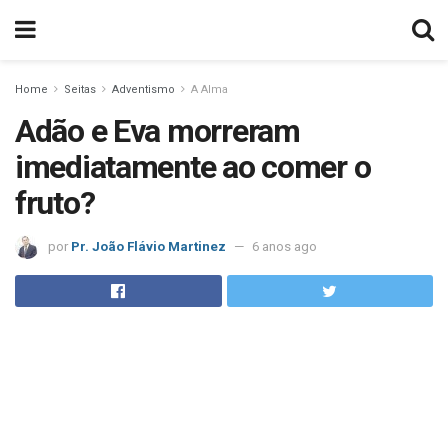
Home
Seitas
Adventismo
A Alma
Adão e Eva morreram
imediatamente ao comer o
fruto?
por
Pr. João Flávio Martinez
6 anos ago