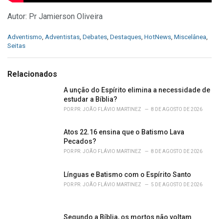
Autor: Pr Jamierson Oliveira
C
Adventismo
,
Adventistas
,
Debates
,
Destaques
,
HotNews
,
Miscelânea
,
a
Seitas
t
e
g
Relacionados
o
r
A unção do Espírito elimina a necessidade de
i
estudar a Bíblia?
e
POR
PR. JOÃO FLÁVIO MARTINEZ
8 DE AGOSTO DE 2026
s
:
Atos 22.16 ensina que o Batismo Lava
Pecados?
POR
PR. JOÃO FLÁVIO MARTINEZ
8 DE AGOSTO DE 2026
Línguas e Batismo com o Espírito Santo
POR
PR. JOÃO FLÁVIO MARTINEZ
5 DE AGOSTO DE 2026
Segundo a Bíblia, os mortos não voltam