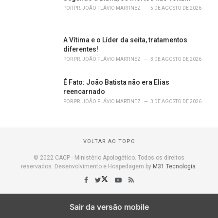
POR
PR. JOÃO FLÁVIO MARTINEZ
5 DE AGOSTO DE 2026
A Vítima e o Líder da seita, tratamentos
diferentes!
POR
PR. JOÃO FLÁVIO MARTINEZ
3 DE AGOSTO DE 2026
É Fato: João Batista não era Elias
reencarnado
POR
PR. JOÃO FLÁVIO MARTINEZ
3 DE AGOSTO DE 2026
VOLTAR AO TOPO
© 2022 CACP - Ministério Apologético. Todos os direitos
reservados. Desenvolvimento e Hospedagem by
M31 Tecnologia
.
Sair da versão mobile