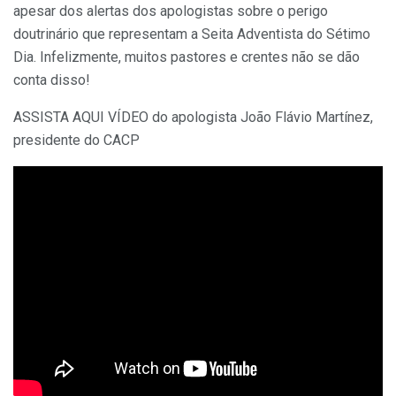
apesar dos alertas dos apologistas sobre o perigo
doutrinário que representam a Seita Adventista do Sétimo
Dia. Infelizmente, muitos pastores e crentes não se dão
conta disso!
ASSISTA AQUI VÍDEO do apologista João Flávio Martínez,
presidente do CACP