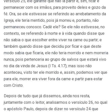
versículo 25, ele garante que não ia partir e, sim, ficar e
permanecer com os irmãos, para proveito deles e gozo da
fé. Ora, se ele estivesse se referindo ao arrebatamento da
Igreja, ele teria mentido, pois já morreu e, portanto, não
permaneceu conosco. Cadê ele? Se ele não estivesse, no
contexto, se referendo à morte e à vida quando disse que
não sabia o que escolher entre viver na carne ou partir; e
também quando disse que decidiu por ficar e que deste
modo sabia que ficaria, ele não teria morrido e nem morreria
nunca, pois pertenceria ao grupo de salvos que estará vivo
no dia da vinda de Jesus (I Ts. 4.17); mas isso não
aconteceu, visto ter ele morrido e, assim, podemos ver que
para ele, morrer era viver fora da carne e partir para estar
com Cristo.
Depois de tudo que já dissemos, ainda nos resta,
juntamente com o leitor, analisarmos o versículo 26, no qual
o apóstolo Paulo, depois de dizer no versículo 24 que