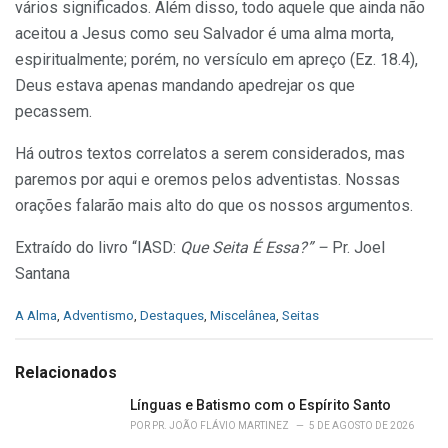
vários significados. Além disso, todo aquele que ainda não
aceitou a Jesus como seu Salvador é uma alma morta,
espiritualmente; porém, no versículo em apreço (Ez. 18.4),
Deus estava apenas mandando apedrejar os que
pecassem.
Há outros textos correlatos a serem considerados, mas
paremos por aqui e oremos pelos adventistas. Nossas
orações falarão mais alto do que os nossos argumentos.
Extraído do livro “IASD:
Que Seita É Essa?” –
Pr. Joel
Santana
C
A Alma
,
Adventismo
,
Destaques
,
Miscelânea
,
Seitas
a
t
e
Relacionados
g
o
Línguas e Batismo com o Espírito Santo
r
POR
PR. JOÃO FLÁVIO MARTINEZ
5 DE AGOSTO DE 2026
i