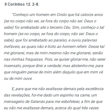
II Coríntios 12. 2-8.
“Conheço um homem em Cristo que há catorze anos
(se no corpo não sei, se fora do corpo não sei: Deus o
sabe) foi arrebatado até o terceiro Céu. Sim, conheço o tal
homem (se no corpo, se fora do corpo, não sei: Deus o
sabe), que foi arrebatado ao paraíso, e ouviu palavras
inefáveis, as quais não é lícito ao homem referir. Desse tal
me gloriarei, mas de mim mesmo não me gloriarei, senão
nas minhas fraquezas. Pois, se quiser gloriar-me, não serei
insensato, porque direi a verdade; mas abstenho-me, para
que ninguém pense de mim além daquilo que em mim vê
ou de mim ouve.
E, para que me não exaltasse demais pela excelência
das revelações, foi-me dado um espinho na carne, um
mensageiro de Satanás para me esbofetear, a fim de que
eu não me exaltasse demais, acerca do qual três vezes