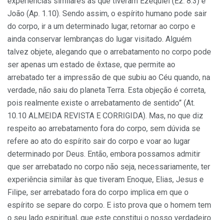
experiências similares às que tiveram Ezequiel (Ez. 8.3) e
João (Ap. 1.10). Sendo assim, o espírito humano pode sair
do corpo, ir a um determinado lugar, retornar ao corpo e
ainda conservar lembranças do lugar visitado. Alguém
talvez objete, alegando que o arrebatamento no corpo pode
ser apenas um estado de êxtase, que permite ao
arrebatado ter a impressão de que subiu ao Céu quando, na
verdade, não saiu do planeta Terra. Esta objeção é correta,
pois realmente existe o arrebatamento de sentido” (At.
10.10 ALMEIDA REVISTA E CORRIGIDA). Mas, no que diz
respeito ao arrebatamento fora do corpo, sem dúvida se
refere ao ato do espírito sair do corpo e voar ao lugar
determinado por Deus. Então, embora possamos admitir
que ser arrebatado no corpo não seja, necessariamente, ter
experiência similar às que tiveram Enoque, Elias, Jesus e
Filipe, ser arrebatado fora do corpo implica em que o
espírito se separe do corpo. E isto prova que o homem tem
o seu lado espiritual, que este constitui o nosso verdadeiro