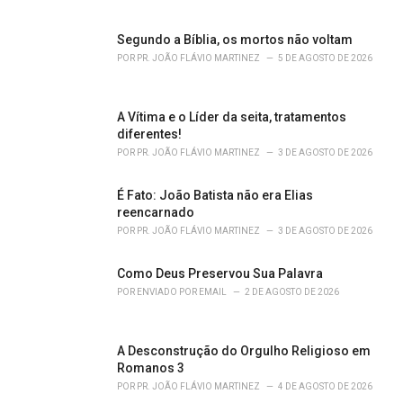
e
s
Segundo a Bíblia, os mortos não voltam
:
POR
PR. JOÃO FLÁVIO MARTINEZ
5 DE AGOSTO DE 2026
A Vítima e o Líder da seita, tratamentos
diferentes!
POR
PR. JOÃO FLÁVIO MARTINEZ
3 DE AGOSTO DE 2026
É Fato: João Batista não era Elias
reencarnado
POR
PR. JOÃO FLÁVIO MARTINEZ
3 DE AGOSTO DE 2026
Como Deus Preservou Sua Palavra
POR
ENVIADO POR EMAIL
2 DE AGOSTO DE 2026
A Desconstrução do Orgulho Religioso em
Romanos 3
POR
PR. JOÃO FLÁVIO MARTINEZ
4 DE AGOSTO DE 2026