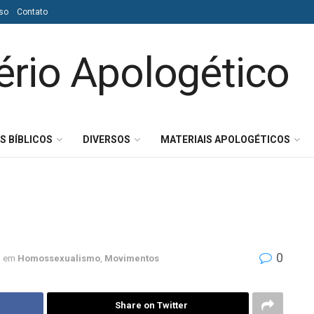
so
Contato
S BÍBLICOS
DIVERSOS
MATERIAIS APOLOGÉTICOS
0
em
Homossexualismo
,
Movimentos
Share on Twitter