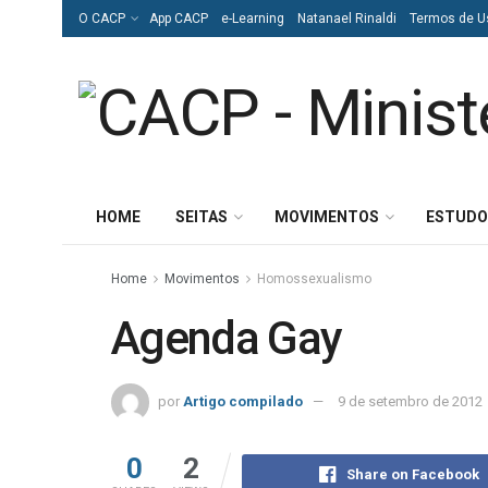
O CACP
App CACP
e-Learning
Natanael Rinaldi
Termos de U
HOME
SEITAS
MOVIMENTOS
ESTUDO
Home
Movimentos
Homossexualismo
Agenda Gay
por
Artigo compilado
9 de setembro de 2012
0
2
Share on Facebook