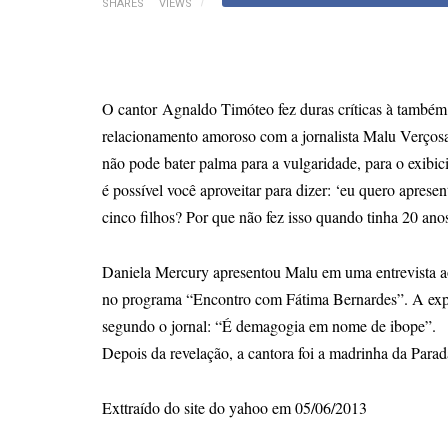
SHARES
VIEWS
O cantor
Agnaldo Timóteo
fez duras críticas à també
relacionamento amoroso com a jornalista Malu Verçosa
não pode bater palma para a vulgaridade, para o exibic
é possível você aproveitar para dizer: ‘eu quero apres
cinco filhos? Por que não fez isso quando tinha 20 ano
Daniela Mercury apresentou Malu em uma entrevista ao
no programa “Encontro com Fátima Bernardes”. A expos
segundo o jornal: “É demagogia em nome de ibope”.
Depois da revelação, a cantora foi a madrinha da Para
Exttraído do site do yahoo em 05/06/2013