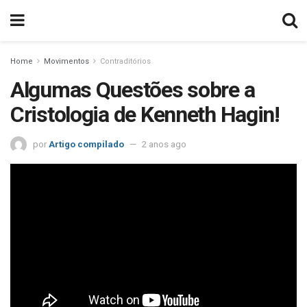
Home
Movimentos
Contraditórios
Algumas Questões sobre a
Cristologia de Kenneth Hagin!
por
Artigo compilado
2 anos ago