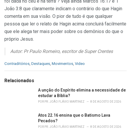
foi dada no céu e na terra”? Veja ainda Marcos 16:17 e 1
João 3:8 que claramente indicam o contrário do que Hagin
comenta em sua visão. O pior de tudo é que qualquer
pessoa que ler o relato de Hagin acima concluirá facilmente
que ele alega ter mais poder sobre os demônios do que o
próprio Jesus.
Autor: Pr Paulo Romeiro, escritor de Super Crentes
C
Contraditórios
,
Destaques
,
Movimentos
,
Video
a
t
e
Relacionados
g
o
A unção do Espírito elimina a necessidade de
r
estudar a Bíblia?
i
POR
PR. JOÃO FLÁVIO MARTINEZ
8 DE AGOSTO DE 2026
e
s
Atos 22.16 ensina que o Batismo Lava
:
Pecados?
POR
PR. JOÃO FLÁVIO MARTINEZ
8 DE AGOSTO DE 2026