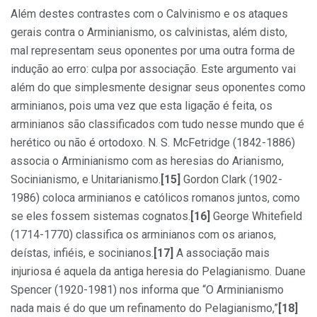
Além destes contrastes com o Calvinismo e os ataques
gerais contra o Arminianismo, os calvinistas, além disto,
mal representam seus oponentes por uma outra forma de
indução ao erro: culpa por associação. Este argumento vai
além do que simplesmente designar seus oponentes como
arminianos, pois uma vez que esta ligação é feita, os
arminianos são classificados com tudo nesse mundo que é
herético ou não é ortodoxo. N. S. McFetridge (1842-1886)
associa o Arminianismo com as heresias do Arianismo,
Socinianismo, e Unitarianismo.
[15]
Gordon Clark (1902-
1986) coloca arminianos e católicos romanos juntos, como
se eles fossem sistemas cognatos.
[16]
George Whitefield
(1714-1770) classifica os arminianos com os arianos,
deístas, infiéis, e socinianos.
[17]
A associação mais
injuriosa é aquela da antiga heresia do Pelagianismo. Duane
Spencer (1920-1981) nos informa que “O Arminianismo
nada mais é do que um refinamento do Pelagianismo,”
[18]