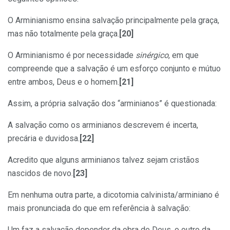
O Arminianismo ensina salvação principalmente pela graça,
mas não totalmente pela graça.
[20]
O Arminianismo é por necessidade
sinérgico
, em que
compreende que a salvação é um esforço conjunto e mútuo
entre ambos, Deus e o homem.
[21]
Assim, a própria salvação dos “arminianos” é questionada:
A salvação como os arminianos descrevem é incerta,
precária e duvidosa.
[22]
Acredito que alguns arminianos talvez sejam cristãos
nascidos de novo.
[23]
Em nenhuma outra parte, a dicotomia calvinista/arminiano é
mais pronunciada do que em referência à salvação:
Um faz a salvação depender da obra de Deus, o outro da