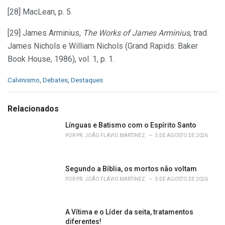
[28] MacLean, p. 5.
[29] James Arminius,
The Works of James Arminius
, trad.
James Nichols e William Nichols (Grand Rapids: Baker
Book House, 1986), vol. 1, p. 1.
C
Calvinismo
,
Debates
,
Destaques
a
t
e
Relacionados
g
o
Línguas e Batismo com o Espírito Santo
r
POR
PR. JOÃO FLÁVIO MARTINEZ
5 DE AGOSTO DE 2026
i
e
s
Segundo a Bíblia, os mortos não voltam
:
POR
PR. JOÃO FLÁVIO MARTINEZ
5 DE AGOSTO DE 2026
A Vítima e o Líder da seita, tratamentos
diferentes!