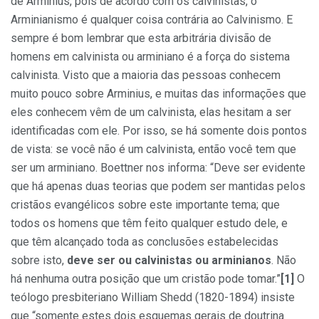
de Arminius, pois de acordo com os calvinistas, o
Arminianismo é qualquer coisa contrária ao Calvinismo. E
sempre é bom lembrar que esta arbitrária divisão de
homens em calvinista ou arminiano é a força do sistema
calvinista. Visto que a maioria das pessoas conhecem
muito pouco sobre Arminius, e muitas das informações que
eles conhecem vêm de um calvinista, elas hesitam a ser
identificadas com ele. Por isso, se há somente dois pontos
de vista: se você não é um calvinista, então você tem que
ser um arminiano. Boettner nos informa: “Deve ser evidente
que há apenas duas teorias que podem ser mantidas pelos
cristãos evangélicos sobre este importante tema; que
todos os homens que têm feito qualquer estudo dele, e
que têm alcançado toda as conclusões estabelecidas
sobre isto,
deve ser ou calvinistas ou arminianos
. Não
há nenhuma outra posição que um cristão pode tomar.”
[1]
O
teólogo presbiteriano William Shedd (1820-1894) insiste
que “somente estes dois esquemas gerais de doutrina