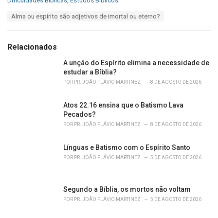
Dificuldades Bíblicas
,
Estudos Bíblicos
a
T
Alma ou espírito são adjetivos de imortal ou eterno?
t
a
e
g
g
s
o
Relacionados
:
r
i
A unção do Espírito elimina a necessidade de
e
estudar a Bíblia?
s
POR
PR. JOÃO FLÁVIO MARTINEZ
8 DE AGOSTO DE 2026
:
Atos 22.16 ensina que o Batismo Lava
Pecados?
POR
PR. JOÃO FLÁVIO MARTINEZ
8 DE AGOSTO DE 2026
Línguas e Batismo com o Espírito Santo
POR
PR. JOÃO FLÁVIO MARTINEZ
5 DE AGOSTO DE 2026
Segundo a Bíblia, os mortos não voltam
POR
PR. JOÃO FLÁVIO MARTINEZ
5 DE AGOSTO DE 2026