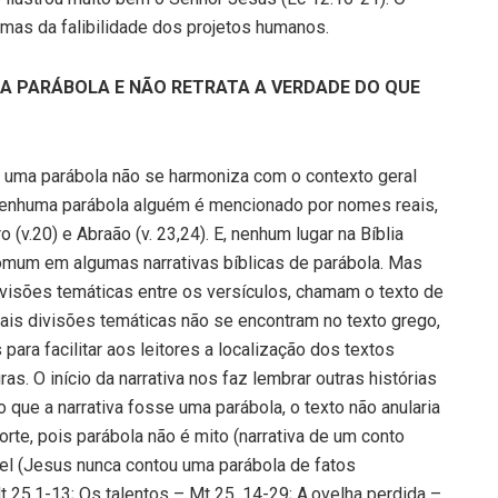
, mas da falibilidade dos projetos humanos.
MA PARÁBOLA E NÃO RETRATA A VERDADE DO QUE
as uma parábola não se harmoniza com o contexto geral
nenhuma parábola alguém é mencionado por nomes reais,
.20) e Abraão (v. 23,24). E, nenhum lugar na Bíblia
omum em algumas narrativas bíblicas de parábola. Mas
ivisões temáticas entre os versículos, chamam o texto de
ais divisões temáticas não se encontram no texto grego,
ara facilitar aos leitores a localização dos textos
. O início da narrativa nos faz lembrar outras histórias
o que a narrativa fosse uma parábola, o texto não anularia
orte, pois parábola não é mito (narrativa de um conto
ível (Jesus nunca contou uma parábola de fatos
 25.1-13; Os talentos – Mt 25. 14-29; A.ovelha perdida –