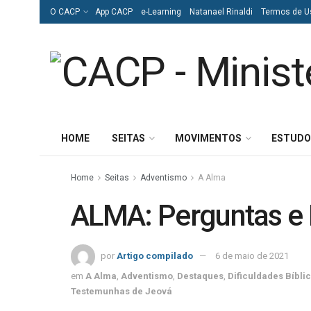
O CACP
App CACP
e-Learning
Natanael Rinaldi
Termos de U
HOME
SEITAS
MOVIMENTOS
ESTUDO
Home
Seitas
Adventismo
A Alma
ALMA: Perguntas e
por
Artigo compilado
6 de maio de 2021
em
A Alma
,
Adventismo
,
Destaques
,
Dificuldades Bíbli
Testemunhas de Jeová