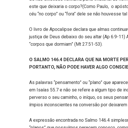
este que deixaria o corpo?(Como Paulo, o apóstol
céu “no corpo” ou “fora” dele se não houvesse tal
O livro de Apocalipse declara que almas contin
justiça de Deus debaixo do seu altar (Ap 6.9-11)
“corpos que dormiam” (Mt 27.51-53).
O SALMO 146.4 DECLARA QUE NA MORTE P
PORTANTO, NÃO PODE HAVER ALGO CONSCI
As palavras “pensamento” ou “plano” que aparece
em Isaías 55.7 e não se refere a algum tipo de in
perverso o seu caminho, o iníquo, os seus pensam
ímpios inconscientes na conversão por deixarem
A expressão encontrada no Salmo 146.4 simplesm
“planos” que possuímos perecem conosco, como i