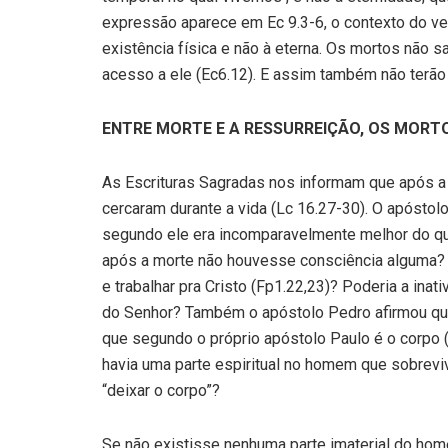
expressão aparece em Ec 9.3-6, o contexto do v
existência física e não à eterna. Os mortos não 
acesso a ele (Ec6.12). E assim também não terã
ENTRE MORTE E A RESSURREIÇÃO, OS MOR
As Escrituras Sagradas nos informam que após a
cercaram durante a vida (Lc 16.27-30). O apóstolo
segundo ele era incomparavelmente melhor do qu
após a morte não houvesse consciência alguma? 
e trabalhar pra Cristo (Fp1.22,23)? Poderia a ina
do Senhor? Também o apóstolo Pedro afirmou que 
que segundo o próprio apóstolo Paulo é o corpo 
havia uma parte espiritual no homem que sobrevi
“deixar o corpo”?
Se não existisse nenhuma parte imaterial do hom