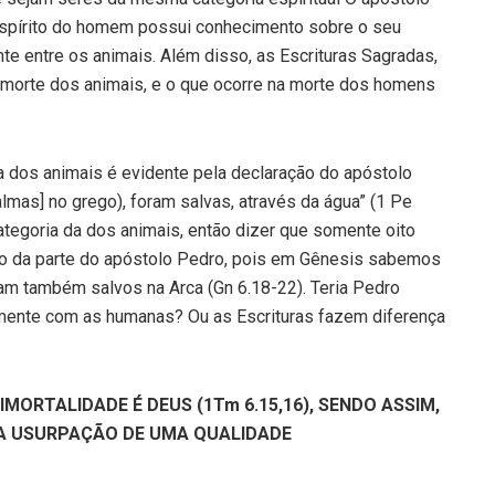
o espírito do homem possui conhecimento sobre o seu
nte entre os animais. Além disso, as Escrituras Sagradas,
a morte dos animais, e o que ocorre na morte dos homens
a dos animais é evidente pela declaração do apóstolo
almas] no grego), foram salvas, através da água” (1 Pe
egoria da dos animais, então dizer que somente oito
co da parte do apóstolo Pedro, pois em Gênesis sabemos
ram também salvos na Arca (Gn 6.18-22). Teria Pedro
amente com as humanas? Ou as Escrituras fazem diferença
IMORTALIDADE É DEUS (1Tm 6.15,16), SENDO ASSIM,
MA USURPAÇÃO DE UMA QUALIDADE