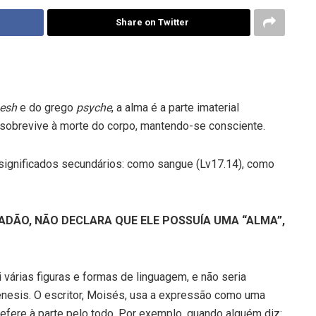
Share on Twitter
esh
e do grego
psyche
, a alma é a parte imaterial
, sobrevive à morte do corpo, mantendo-se consciente.
 significados secundários: como sangue (Lv17.14), como
 ADÃO, NÃO DECLARA QUE ELE POSSUÍA UMA “ALMA”,
ui várias figuras e formas de linguagem, e não seria
ênesis. O escritor, Moisés, usa a expressão como uma
fere à parte pelo todo. Por exemplo, quando alguém diz: