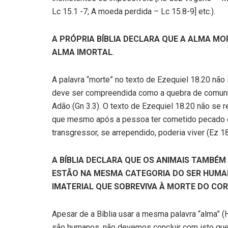
Lc 15.1 -7; A moeda perdida – Lc 15.8-9] etc.).
A PRÓPRIA BÍBLIA DECLARA QUE A ALMA MOR
ALMA IMORTAL
.
A palavra “morte” no texto de Ezequiel 18.20 não
deve ser compreendida como a quebra de comun
Adão (Gn 3.3). O texto de Ezequiel 18.20 não se 
que mesmo após a pessoa ter cometido pecado e
transgressor, se arrependido, poderia viver (Ez 18
A BÍBLIA DECLARA QUE OS ANIMAIS TAMBÉM S
ESTÃO NA MESMA CATEGORIA DO SER HUMA
IMATERIAL QUE SOBREVIVA À MORTE DO CO
Apesar de a Bíblia usar a mesma palavra “alma” (
são humanos, não devemos concluir com isto que