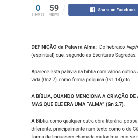
0
59
Share on Facebook
SHARES
VIEWS
DEFINIÇÃO da Palavra Alma:
Do hebraico
Neph
(espiritual) que, segundo as Escrituras Sagradas
Aparece esta palavra na bíblia com vários outros
vida (Gn2.7), como forma psíquica (Is1.14),etc.
A BÍBLIA, QUANDO MENCIONA A CRIAÇÃO DE
MAS QUE ELE ERA UMA “ALMA” (Gn 2.7).
A Bíblia, como qualquer outra obra literária, poss
diferente, principalmente num texto como o de G
forma de linguagem chamada metonímia, que se re