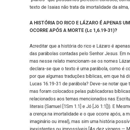
texto de Isaias não trata da imortalidade da alma
A HISTÓRIA DO RICO E LÁZARO É APENAS U
OCORRE APÓS A MORTE (Lc 1,6.19-31)?
Acreditar que a história do rico e Lázaro é apen
das parábolas contadas pelo Senhor Jesus. Em 
mas nesse relato mencionam-se os nomes Lázaro (v
declara-se que o texto é uma parábola, como é c
por que algumas traduções bíblicas, em que há d
Lucas 16.19-31 de parábola? Deve-se notar que t
mas foram colocados pelas publicadoras bíblicas p
relacionados aos temas mencionados nas Escrituras
literais (Samuel [1Sm 1.1] e Jó [Jó 1:1])). E Mesm
a crença na imortalidade e o que ocorre após, a m
imaginário ou irreal), mas sim uma história poss
inexistentes ou impossíveis [As dez virgens — Mt