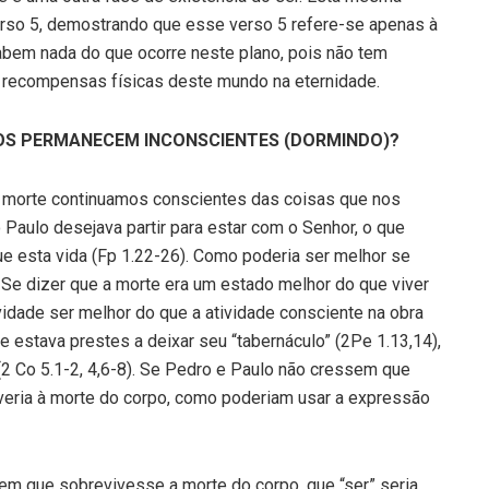
erso 5, demostrando que esse verso 5 refere-se apenas à
sabem nada do que ocorre neste plano, pois não tem
o recompensas físicas deste mundo na eternidade.
TOS PERMANECEM INCONSCIENTES (DORMINDO)?
 morte continuamos conscientes das coisas que nos
 Paulo desejava partir para estar com o Senhor, o que
e esta vida (Fp 1.22-26). Como poderia ser melhor se
Se dizer que a morte era um estado melhor do que viver
tividade ser melhor do que a atividade consciente na obra
estava prestes a deixar seu “tabernáculo” (2Pe 1.13,14),
(2 Co 5.1-2, 4,6-8). Se Pedro e Paulo não cressem que
veria à morte do corpo, como poderiam usar a expressão
em que sobrevivesse a morte do corpo, que “ser” seria