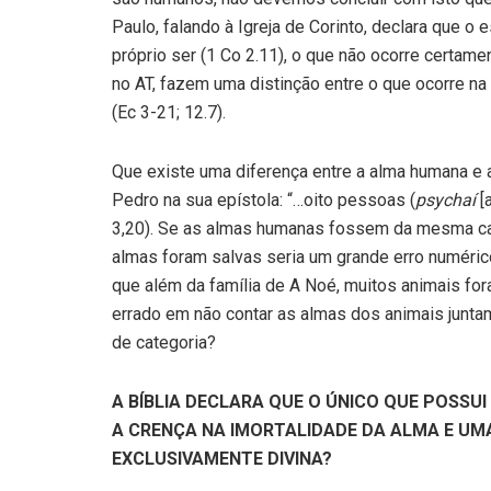
Paulo, falando à Igreja de Corinto, declara que 
próprio ser (1 Co 2.11), o que não ocorre certame
no AT, fazem uma distinção entre o que ocorre n
(Ec 3-21; 12.7).
Que existe uma diferença entre a alma humana e 
Pedro na sua epístola: “…oito pessoas (
psychaí
[
3,20). Se as almas humanas fossem da mesma cat
almas foram salvas seria um grande erro numéri
que além da família de A Noé, muitos animais fo
errado em não contar as almas dos animais junt
de categoria?
A BÍBLIA DECLARA QUE O ÚNICO QUE POSSUI 
A CRENÇA NA IMORTALIDADE DA ALMA E U
EXCLUSIVAMENTE DIVINA?