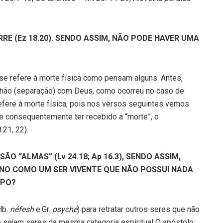
RE (Ez 18.20). SENDO ASSIM, NÃO PODE HAVER UMA
 se refere à morte física como pensam alguns. Antes,
hão (separação) com Deus, como ocorreu no caso de
refere à morte física, pois nos versos seguintes vemos
 consequentemente ter recebido a “morte”, o
.21, 22).
ÃO “ALMAS” (Lv 24.18; Ap 16.3), SENDO ASSIM,
NO COMO UM SER VIVENTE QUE NÃO POSSUI NADA
RPO?
Hb.
néfesh
e.Gr.
psyché
) para retratar outros seres que não
 sejam seres da mesma categoria espiritual O apóstolo