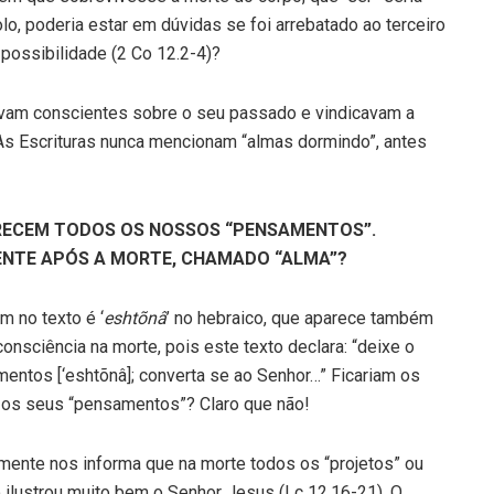
o, poderia estar em dúvidas se foi arrebatado ao terceiro
 possibilidade (2 Co 12.2-4)?
uavam conscientes sobre o seu passado e vindicavam a
 As Escrituras nunca mencionam “almas dormindo”, antes
ERECEM TODOS OS NOSSOS “PENSAMENTOS”.
ENTE APÓS A MORTE, CHAMADO “ALMA”?
m no texto é ‘
eshtõnâ
’ no hebraico, que aparece também
consciência na morte, pois este texto declara: “deixe o
entos [‘eshtõnâ]; converta se ao Senhor…” Ficariam os
 os seus “pensamentos”? Claro que não!
ente nos informa que na morte todos os “projetos” ou
lustrou muito bem o Senhor Jesus (Lc 12.16-21). O