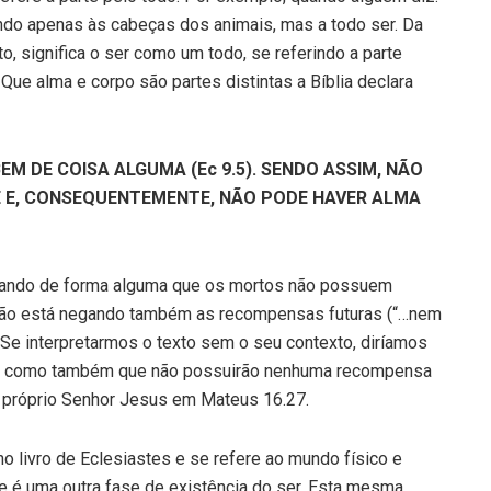
ndo apenas às cabeças dos animais, mas a todo ser. Da
, significa o ser como um todo, se referindo a parte
Que alma e corpo são partes distintas a Bíblia declara
M DE COISA ALGUMA (Ec 9.5). SENDO ASSIM, NÃO
 E, CONSEQUENTEMENTE, NÃO PODE HAVER ALMA
larando de forma alguma que os mortos não possuem
não está negando também as recompensas futuras (“…nem
Se interpretarmos o texto sem o seu contexto, diríamos
s, como também que não possuirão nenhuma recompensa
 próprio Senhor Jesus em Mateus 16.27.
 livro de Eclesiastes e se refere ao mundo físico e
ue é uma outra fase de existência do ser. Esta mesma