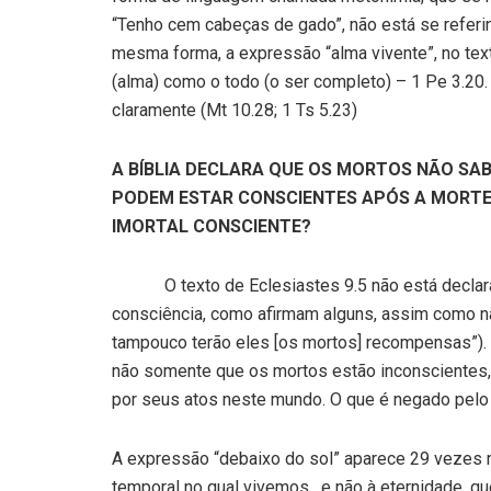
“Tenho cem cabeças de gado”, não está se referi
mesma forma, a expressão “alma vivente”, no texto
(alma) como o todo (o ser completo) – 1 Pe 3.20. 
claramente (Mt 10.28; 1 Ts 5.23)
A BÍBLIA DECLARA QUE OS MORTOS NÃO SABE
PODEM ESTAR CONSCIENTES APÓS A MORTE
IMORTAL CONSCIENTE?
O texto de Eclesiastes 9.5 não está dec
consciência, como afirmam alguns, assim como 
tampouco terão eles [os mortos] recompensas”). 
não somente que os mortos estão inconsciente
por seus atos neste mundo. O que é negado pelo
A expressão “debaixo do sol” aparece 29 vezes no
temporal no qual vivemos , e não à eternidade, q