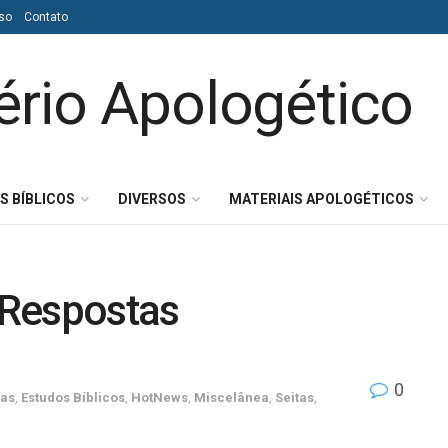
so
Contato
S BÍBLICOS
DIVERSOS
MATERIAIS APOLOGÉTICOS
 Respostas
0
cas
,
Estudos Bíblicos
,
HotNews
,
Miscelânea
,
Seitas
,