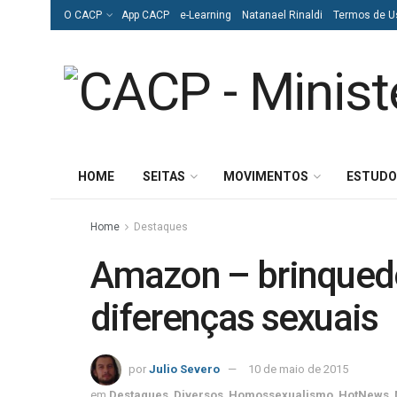
O CACP
App CACP
e-Learning
Natanael Rinaldi
Termos de U
HOME
SEITAS
MOVIMENTOS
ESTUDO
Home
Destaques
Amazon – brinqued
diferenças sexuais
por
Julio Severo
10 de maio de 2015
em
Destaques
,
Diversos
,
Homossexualismo
,
HotNews
,