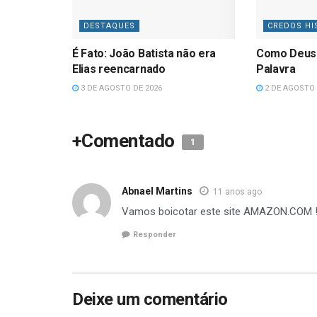
DESTAQUES
CREDOS HI
É Fato: João Batista não era
Como Deus
Elias reencarnado
Palavra
3 DE AGOSTO DE 2026
2 DE AGOSTO 
+Comentado
1
Abnael Martins
11 anos ago
Vamos boicotar este site AMAZON.COM 
Responder
Deixe um comentário