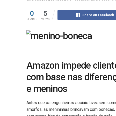
0
5
Share on Facebook
SHARES
VIEWS
Amazon impede client
com base nas diferen
e meninos
Antes que os engenheiros sociais tivessem com
amorfos, as menininhas brincavam com bonecas, c