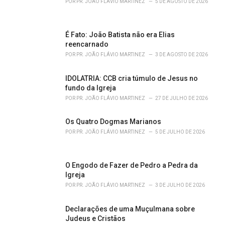
POR
PR. JOÃO FLÁVIO MARTINEZ
5 DE AGOSTO DE 2026
s
:
É Fato: João Batista não era Elias
reencarnado
POR
PR. JOÃO FLÁVIO MARTINEZ
3 DE AGOSTO DE 2026
IDOLATRIA: CCB cria túmulo de Jesus no
fundo da Igreja
POR
PR. JOÃO FLÁVIO MARTINEZ
27 DE JULHO DE 2026
Os Quatro Dogmas Marianos
POR
PR. JOÃO FLÁVIO MARTINEZ
5 DE JULHO DE 2026
O Engodo de Fazer de Pedro a Pedra da
Igreja
POR
PR. JOÃO FLÁVIO MARTINEZ
3 DE JULHO DE 2026
Declarações de uma Muçulmana sobre
Judeus e Cristãos