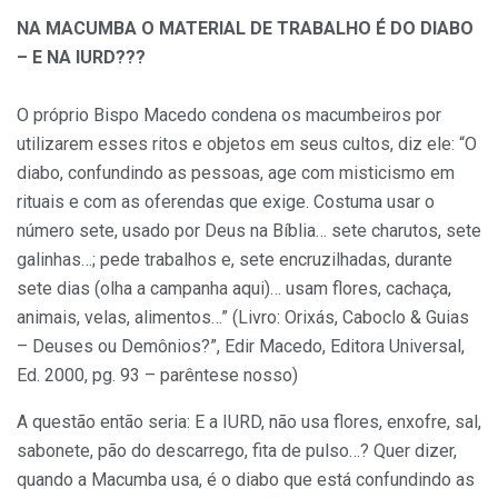
NA MACUMBA O MATERIAL DE TRABALHO É DO DIABO
– E NA IURD???
O próprio Bispo Macedo condena os macumbeiros por
utilizarem esses ritos e objetos em seus cultos, diz ele: “O
diabo, confundindo as pessoas, age com misticismo em
rituais e com as oferendas que exige. Costuma usar o
número sete, usado por Deus na Bíblia… sete charutos, sete
galinhas…; pede trabalhos e, sete encruzilhadas, durante
sete dias (olha a campanha aqui)… usam flores, cachaça,
animais, velas, alimentos…” (Livro: Orixás, Caboclo & Guias
– Deuses ou Demônios?”, Edir Macedo, Editora Universal,
Ed. 2000, pg. 93 – parêntese nosso)
A questão então seria: E a IURD, não usa flores, enxofre, sal,
sabonete, pão do descarrego, fita de pulso…? Quer dizer,
quando a Macumba usa, é o diabo que está confundindo as