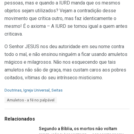
pessoas, mas e quando a IURD manda que os mesmos
objetos sejam utilizados? Vejam a contradição desse
movimento que crítica outro, mas faz identicamente o
mesmo! É o axioma – A IURD se tornou igual a quem antes
criticava.
O Senhor JESUS nos deu autoridade em seu nome contra
todo o mal, e não ensinou ninguém a ficar usando amuletos
mágicos e milagrosos. Não nos esquecendo que tais
amuletos não são de graça, mas custam caros aos pobres
coitados, vítimas do seu intrínseco misticismo.
C
Doutrinas
,
Igreja Universal
,
Seitas
a
T
Amuletos - a fé no palpável
t
a
e
g
g
s
o
Relacionados
:
r
i
Segundo a Bíblia, os mortos não voltam
e