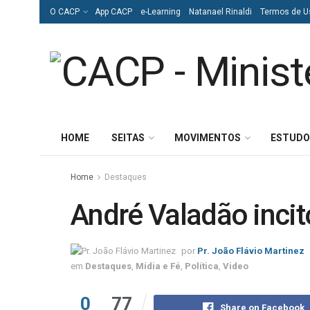
O CACP
App CACP
e-Learning
Natanael Rinaldi
Termos de U
HOME
SEITAS
MOVIMENTOS
ESTUDO
Home
Destaques
André Valadão inci
por
Pr. João Flávio Martinez
em
Destaques
,
Mídia e Fé
,
Política
,
Video
0
77
Share on Facebook