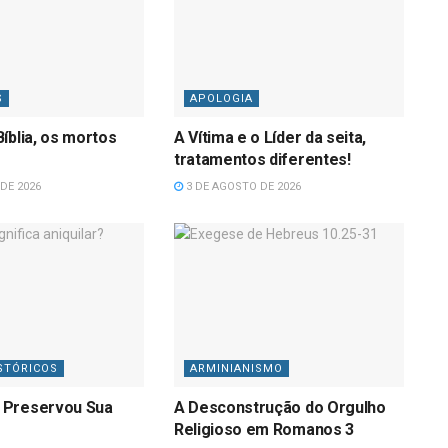
S
APOLOGIA
íblia, os mortos
A Vítima e o Líder da seita,
tratamentos diferentes!
DE 2026
3 DE AGOSTO DE 2026
STÓRICOS
ARMINIANISMO
 Preservou Sua
A Desconstrução do Orgulho
Religioso em Romanos 3