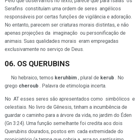
Pelo que observamos no texto, parece que para Isaías os
Serafins constituíam uma ordem de seres angélicos
responsáveis por certas funções de vigilância e adoração.
No entanto, parecem ser criaturas morais distintas, e não
apenas projeções da imaginação ou personificação de
animais. Suas qualidades morais eram empregadas
exclusivamente no serviço de Deus.
06. OS
QUERUBINS
No hebraico, temos
keruhbim
, plural de
kerub
. No
grego
cheroub
. Palavra de etimologia incerta.
No AT esses seres são apresentados como simbólicos e
celestiais. No livro de Gênesis, tinham a incumbência de
guardar o caminho para a árvore da vida, no jardim do Éden
(Gn 3:24). Uma função semelhante foi credita aos dois
Querubins dourados, postos em cada extremidade do
propiciatório (a tampa que cobria a arca no santíssimo