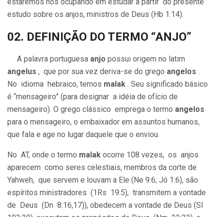
estaremos nos ocupando em estudar a partir do presente
estudo sobre os anjos, ministros de Deus (Hb 1:14).
02. DEFINIÇÃO DO TERMO “ANJO”
A palavra portuguesa
anjo
possui origem no latim
angelus
, que por sua vez deriva-se do grego
angelos
.
No idioma hebraico, temos
malak
. Seu significado básico
é “mensageiro” (para designar a idéia de ofício de
mensageiro). O grego clássico emprega o termo
angelos
para o mensageiro, o embaixador em assuntos humanos,
que fala e age no lugar daquele que o enviou.
No AT, onde o termo
malak
ocorre 108 vezes, os anjos
aparecem como seres celestiais, membros da corte de
Yahweh, que servem e louvam a Ele (Ne 9:6; Jó 1:6), são
espíritos ministradores (1Rs 19:5), transmitem a vontade
de Deus (Dn 8:16,17)), obedecem a vontade de Deus (Sl