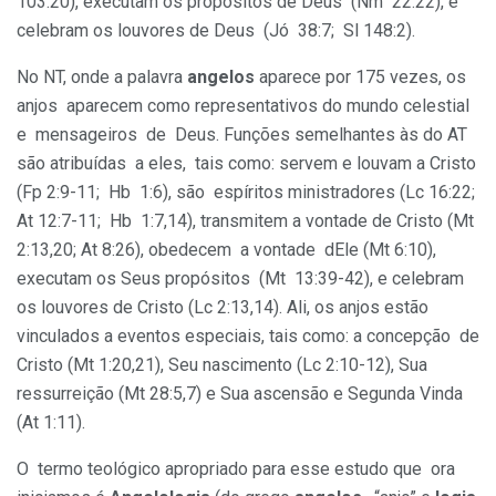
103:20), executam os propósitos de Deus (Nm 22:22), e
celebram os louvores de Deus (Jó 38:7; Sl 148:2).
No NT, onde a palavra
angelos
aparece por 175 vezes, os
anjos aparecem como representativos do mundo celestial
e mensageiros de Deus. Funções semelhantes às do AT
são atribuídas a eles, tais como: servem e louvam a Cristo
(Fp 2:9-11; Hb 1:6), são espíritos ministradores (Lc 16:22;
At 12:7-11; Hb 1:7,14), transmitem a vontade de Cristo (Mt
2:13,20; At 8:26), obedecem a vontade dEle (Mt 6:10),
executam os Seus propósitos (Mt 13:39-42), e celebram
os louvores de Cristo (Lc 2:13,14). Ali, os anjos estão
vinculados a eventos especiais, tais como: a concepção de
Cristo (Mt 1:20,21), Seu nascimento (Lc 2:10-12), Sua
ressurreição (Mt 28:5,7) e Sua ascensão e Segunda Vinda
(At 1:11).
O termo teológico apropriado para esse estudo que ora