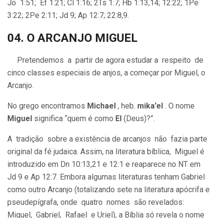
Jo 1:51; Ef 1:21; Cl 1:16; 2Ts 1:7; Hb 1:13,14; 12:22; 1Pe
3:22; 2Pe 2:11; Jd 9; Ap 12:7; 22:8,9.
04. O
ARCANJO
MIGUEL
Pretendemos a partir de agora estudar a respeito de
cinco classes especiais de anjos, a começar por Miguel, o
Arcanjo.
No grego encontramos
Michael
, heb.
mika’el
. O nome
Miguel
significa “quem é como
El
(Deus)?”.
A tradição sobre a existência de arcanjos não fazia parte
original da fé judaica. Assim, na literatura bíblica, Miguel é
introduzido em Dn 10:13,21 e 12:1 e reaparece no NT em
Jd 9 e Ap 12:7. Embora algumas literaturas tenham Gabriel
como outro Arcanjo (totalizando sete na literatura apócrifa e
pseudepígrafa, onde quatro nomes são revelados:
Miguel, Gabriel, Rafael e Uriel), a Bíblia só revela o nome