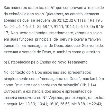
São inúmeros os textos do AT que comprovam a realidade
da existência dos anjos. Queremos, no entanto, destacar
apenas os que se seguem: Gn 32:1,2; Jz 6:11ss; 1Rs 19:5;
Ne 9:6; Jó 1:6; 2:1; Sl 68:17; 91:11; 104:4; Is 6:2,3; Dn 8:15-
17; Nos textos alistados anteriormente, vemos os anjos
em suas funções principais de servir e louvar a Yahweh,
transmitir as mensagens de Deus, obedecer Sua vontade,
executar a vontade de Deus, e também como guerreiros.
b) Estabelecida pelo Ensino do Novo Testamento
No contexto do NT, os anjos não são apresentados
simplesmente como “mensageiros de Deus”, mas também
como “ministros aos herdeiros da salvação” (Hb 1:14).
Outrossim, a existência dos anjos é apresentada de
maneira inequívoca no NT. Vejamos, por exemplo, os textos
a seguir: Mt 13:39; 13:41; 18:10; 26:53; Mc 8:38; Lc 22:43;