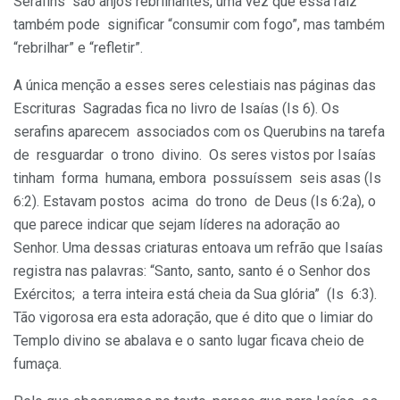
Serafins são anjos rebrilhantes, uma vez que essa raiz
também pode significar “consumir com fogo”, mas também
“rebrilhar” e “refletir”.
A única menção a esses seres celestiais nas páginas das
Escrituras Sagradas fica no livro de Isaías (Is 6). Os
serafins aparecem associados com os Querubins na tarefa
de resguardar o trono divino. Os seres vistos por Isaías
tinham forma humana, embora possuíssem seis asas (Is
6:2). Estavam postos acima do trono de Deus (Is 6:2a), o
que parece indicar que sejam líderes na adoração ao
Senhor. Uma dessas criaturas entoava um refrão que Isaías
registra nas palavras: “Santo, santo, santo é o Senhor dos
Exércitos; a terra inteira está cheia da Sua glória” (Is 6:3).
Tão vigorosa era esta adoração, que é dito que o limiar do
Templo divino se abalava e o santo lugar ficava cheio de
fumaça.