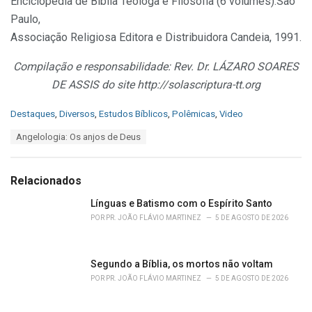
Enciclopédia de Bíblia Teóloga e Filosofia (6 volumes).São
Paulo,
Associação Religiosa Editora e Distribuidora Candeia, 1991.
Compilação e responsabilidade: Rev. Dr. LÁZARO SOARES
DE ASSIS do site http://solascriptura-tt.org
C
Destaques
,
Diversos
,
Estudos Bíblicos
,
Polêmicas
,
Video
a
T
Angelologia: Os anjos de Deus
t
a
e
g
g
s
o
Relacionados
:
r
i
Línguas e Batismo com o Espírito Santo
e
POR
PR. JOÃO FLÁVIO MARTINEZ
5 DE AGOSTO DE 2026
s
:
Segundo a Bíblia, os mortos não voltam
POR
PR. JOÃO FLÁVIO MARTINEZ
5 DE AGOSTO DE 2026