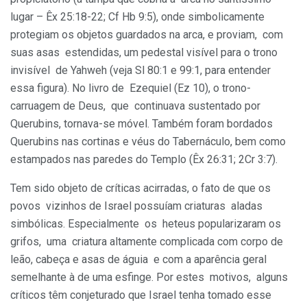
lugar – Êx 25:18-22; Cf Hb 9:5), onde simbolicamente
protegiam os objetos guardados na arca, e proviam, com
suas asas estendidas, um pedestal visível para o trono
invisível de Yahweh (veja Sl 80:1 e 99:1, para entender
essa figura). No livro de Ezequiel (Ez 10), o trono-
carruagem de Deus, que continuava sustentado por
Querubins, tornava-se móvel. Também foram bordados
Querubins nas cortinas e véus do Tabernáculo, bem como
estampados nas paredes do Templo (Êx 26:31; 2Cr 3:7).
Tem sido objeto de críticas acirradas, o fato de que os
povos vizinhos de Israel possuíam criaturas aladas
simbólicas. Especialmente os heteus popularizaram os
grifos, uma criatura altamente complicada com corpo de
leão, cabeça e asas de águia e com a aparência geral
semelhante à de uma esfinge. Por estes motivos, alguns
críticos têm conjeturado que Israel tenha tomado esse