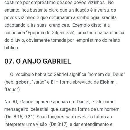
costume por empréstimo desses povos vizinhos. No
entanto, fica bastante claro que a situação é inversa: os
povos vizinhos é que deturparam a simbologia israelita,
adaptando-a às suas crendices. Exemplo disto, é a
conhecida “Epopéia de Gilgamesh”, uma história babilônica
do dilúvio, obviamente tomada por empréstimo do relato
bíblico.
07. O
ANJO
GABRIEL
O vocábulo hebraico Gabriel significa “homem de Deus”
(heb.
geber
, “varão” e
El
– forma abreviada de
Elohim
,
“Deus”).
No AT, Gabriel aparece apenas em Daniel, e ali como
mensageiro celestial que surge na forma de um homem
(Dn 8:16; 9:21). Suas funções são: revelar o futuro ao
interpretar uma visão (Dn 8:17), e dar entendimento e