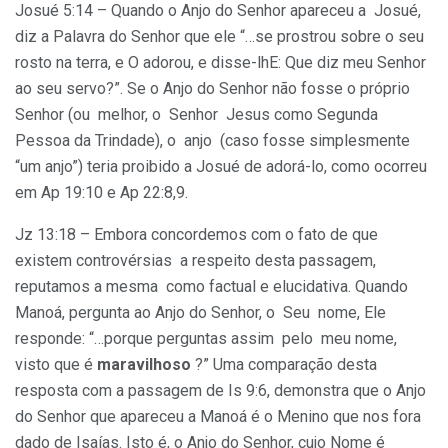
Josué 5:14 – Quando o Anjo do Senhor apareceu a Josué,
diz a Palavra do Senhor que ele “…se prostrou sobre o seu
rosto na terra, e O adorou, e disse-lhE: Que diz meu Senhor
ao seu servo?”. Se o Anjo do Senhor não fosse o próprio
Senhor (ou melhor, o Senhor Jesus como Segunda
Pessoa da Trindade), o anjo (caso fosse simplesmente
“um anjo”) teria proibido a Josué de adorá-lo, como ocorreu
em Ap 19:10 e Ap 22:8,9.
Jz 13:18 – Embora concordemos com o fato de que
existem controvérsias a respeito desta passagem,
reputamos a mesma como factual e elucidativa. Quando
Manoá, pergunta ao Anjo do Senhor, o Seu nome, Ele
responde: “…porque perguntas assim pelo meu nome,
visto que é
maravilhoso
?” Uma comparação desta
resposta com a passagem de Is 9:6, demonstra que o Anjo
do Senhor que apareceu a Manoá é o Menino que nos fora
dado de Isaías. Isto é, o Anjo do Senhor, cujo Nome é