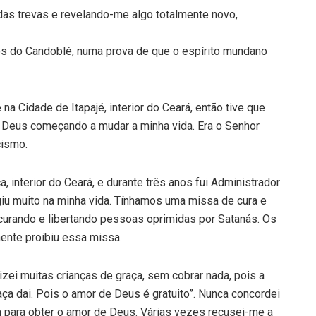
as trevas e revelando-me algo totalmente novo,
os do Candoblé, numa prova de que o espírito mundano
a Cidade de Itapajé, interior do Ceará, então tive que
ra Deus começando a mudar a minha vida. Era o Senhor
cismo.
 interior do Ceará, e durante três anos fui Administrador
giu muito na minha vida. Tínhamos uma missa de cura e
 curando e libertando pessoas oprimidas por Satanás. Os
ente proibiu essa missa.
zei muitas crianças de graça, sem cobrar nada, pois a
aça dai. Pois o amor de Deus é gratuito”. Nunca concordei
 para obter o amor de Deus. Várias vezes recusei-me a