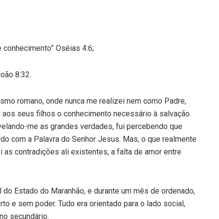
e conhecimento” Oséias 4:6;
João 8:32.
cismo romano, onde nunca me realizei nem como Padre,
 aos seus filhos o conhecimento necessário à salvação.
evelando-me as grandes verdades, fui percebendo que
rdo com a Palavra do Senhor Jesus. Mas, o que realmente
 as contradições ali existentes, a falta de amor entre
ul do Estado do Maranhão, e durante um mês de ordenado,
rto e sem poder. Tudo era orientado para o lado social,
no secundário.