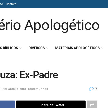
so
Contato
S BÍBLICOS
DIVERSOS
MATERIAIS APOLOGÉTICOS
ouza: Ex-Padre
7
2
em
Catolicismo
,
Testemunhos
Share on Twitter