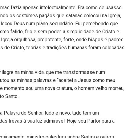
 mas fazia apenas intelectualmente. Era como se usasse
endo os costumes pagãos que satanás colocou na Igreja,
locou Deus num plano secundário. Fui percebendo que
smo falido, frio e sem poder, a simplicidade de Cristo e
Igreja orgulhosa, prepotente, forte, onde bispos e padres
s de Cristo, teorias e tradições humanas foram colocadas
milagre na minha vida, que me transformasse num
cutou as minhas palavras e “aceitei a Jesus como meu
esse momento sou uma nova criatura, o homem velho morreu,
to Santo.
a Palavra do Senhor, tudo é novo, tudo tem um
as trevas à sua luz admirável. Hoje sou Partor para a
sinamento, ministro palestras sobre Seitas e outros