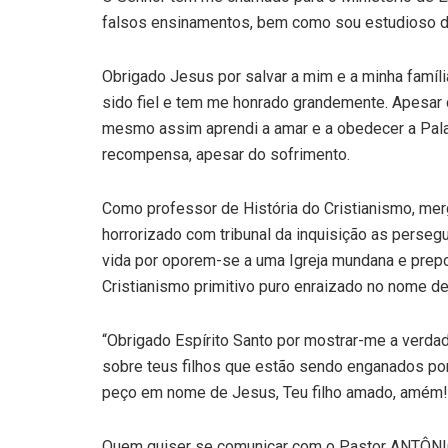
falsos ensinamentos, bem como sou estudioso d
Obrigado Jesus por salvar a mim e a minha famíl
sido fiel e tem me honrado grandemente. Apesar 
mesmo assim aprendi a amar e a obedecer a Pala
recompensa, apesar do sofrimento.
Como professor de História do Cristianismo, merg
horrorizado com tribunal da inquisição as perseg
vida por oporem-se a uma Igreja mundana e prepo
Cristianismo primitivo puro enraizado no nome de
“Obrigado Espírito Santo por mostrar-me a verd
sobre teus filhos que estão sendo enganados por 
peço em nome de Jesus, Teu filho amado, amém!
Quem quiser se comunicar com o Pastor ANTÔN