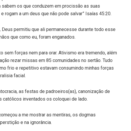
Nada sabem os que conduzem em procissão as suas
, e rogam a um deus que não pode salvar” Isaías 45:20.
 Deus permitiu que ali permanecesse durante todo esse
irmãos que como eu, foram enganados.
to sem forças nem para orar. Ativismo era tremendo, além
rigação rezar missas em 85 comunidades no sertão. Tudo
ismo frio e repetitivo estavam consumindo minhas forças
lisia facial.
atocracia, as festas de padroeiros(as), canonização de
 católicos inventados os coloquei de lado.
to começou a me mostrar as mentiras, os dogmas
erstição e na ignorância.