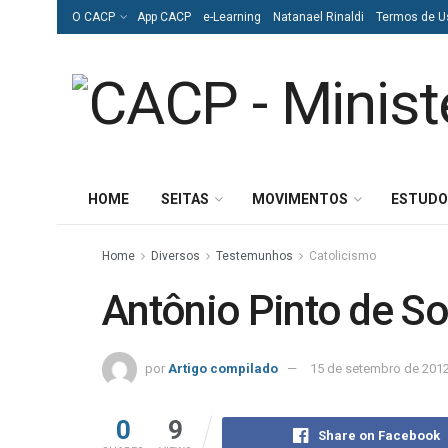
O CACP
App CACP
e-Learning
Natanael Rinaldi
Termos de U
HOME
SEITAS
MOVIMENTOS
ESTUDO
Home
Diversos
Testemunhos
Catolicismo
Antônio Pinto de S
por
Artigo compilado
15 de setembro de 201
0
9
Share on Facebook