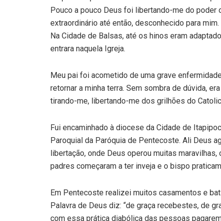
Pouco a pouco Deus foi libertando-me do poder d
extraordinário até então, desconhecido para mim.
Na Cidade de Balsas, até os hinos eram adaptad
entrara naquela Igreja.
Meu pai foi acometido de uma grave enfermidade n
retornar a minha terra. Sem sombra de dúvida, e
tirando-me, libertando-me dos grilhões do Catoli
Fui encaminhado à diocese da Cidade de Itapipoca,
Paroquial da Paróquia de Pentecoste. Ali Deus a
libertação, onde Deus operou muitas maravilhas,
padres começaram a ter inveja e o bispo praticam
Em Pentecoste realizei muitos casamentos e bati
Palavra de Deus diz: “de graça recebestes, de gr
com essa prática diabólica das pessoas pagarem