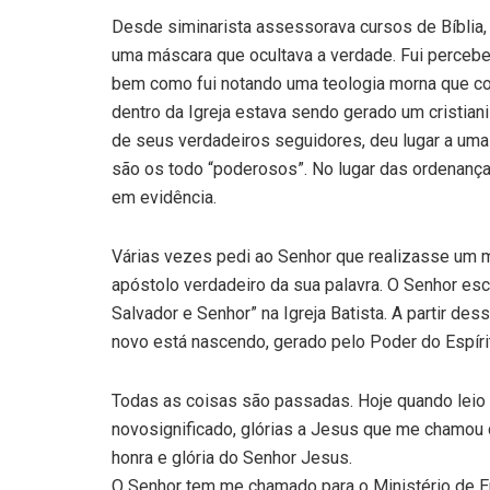
Desde siminarista assessorava cursos de Bíblia,
uma máscara que ocultava a verdade. Fui perceb
bem como fui notando uma teologia morna que co
dentro da Igreja estava sendo gerado um cristiani
de seus verdadeiros seguidores, deu lugar a uma 
são os todo “poderosos”. No lugar das ordenança
em evidência.
Várias vezes pedi ao Senhor que realizasse um 
apóstolo verdadeiro da sua palavra. O Senhor es
Salvador e Senhor” na Igreja Batista. A partir d
novo está nascendo, gerado pelo Poder do Espíri
Todas as coisas são passadas. Hoje quando leio 
novosignificado, glórias a Jesus que me chamou d
honra e glória do Senhor Jesus.
O Senhor tem me chamado para o Ministério de En