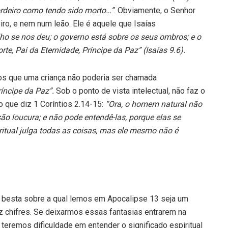
ordeiro como tendo sido morto…”
. Obviamente, o Senhor
ro, e nem num leão. Ele é aquele que Isaías
o se nos deu; o governo está sobre os seus ombros; e o
e, Pai da Eternidade, Príncipe da Paz” (Isaías 9.6).
s que uma criança não poderia ser chamada
ríncipe da Paz”.
Sob o ponto de vista intelectual, não faz o
 que diz 1 Coríntios 2.14-15:
“Ora, o homem natural não
são loucura; e não pode entendê-las, porque elas se
itual julga todas as coisas, mas ele mesmo não é
 besta sobre a qual lemos em Apocalipse 13 seja um
 chifres. Se deixarmos essas fantasias entrarem na
teremos dificuldade em entender o significado espiritual