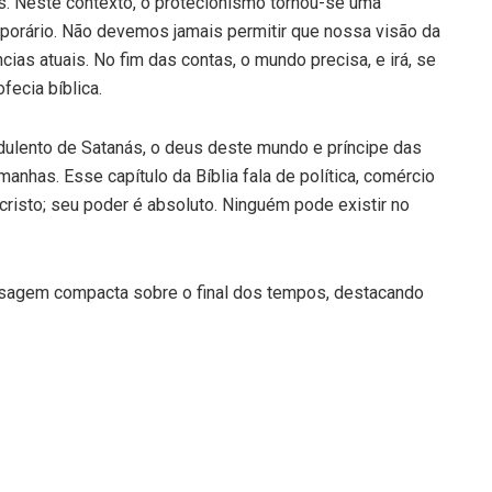
. Neste contexto, o protecionismo tornou-se uma
porário. Não devemos jamais permitir que nossa visão da
cias atuais. No fim das contas, o mundo precisa, e irá, se
fecia bíblica.
ulento de Satanás, o deus deste mundo e príncipe das
anhas. Esse capítulo da Bíblia fala de política, comércio
ticristo; seu poder é absoluto. Ninguém pode existir no
sagem compacta sobre o final dos tempos, destacando