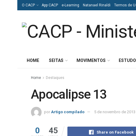
O CACP
App CACP
e-Learning
Natanael Rinaldi
Termos de U
HOME
SEITAS
MOVIMENTOS
ESTUDO
Home
Destaques
Apocalipse 13
por
Artigo compilado
5 de novembro de 2013
0
45
Share on Facebook