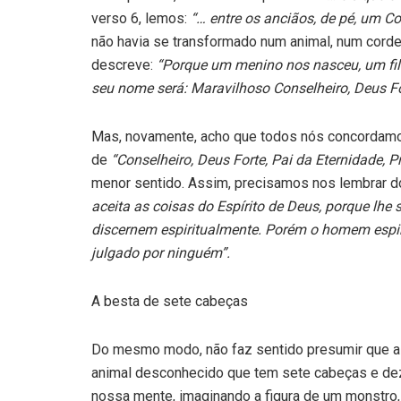
verso 6, lemos:
“… entre os anciãos, de pé, um C
não havia se transformado num animal, num cordei
descreve:
“Porque um menino nos nasceu, um filh
seu nome será: Maravilhoso Conselheiro, Deus Fort
Mas, novamente, acho que todos nós concordamo
de
“Conselheiro, Deus Forte, Pai da Eternidade, P
menor sentido. Assim, precisamos nos lembrar do
aceita as coisas do Espírito de Deus, porque lhe 
discernem espiritualmente. Porém o homem espir
julgado por ninguém”.
A besta de sete cabeças
Do mesmo modo, não faz sentido presumir que a
animal desconhecido que tem sete cabeças e dez
nossa mente, imaginando a figura de um monstro, 