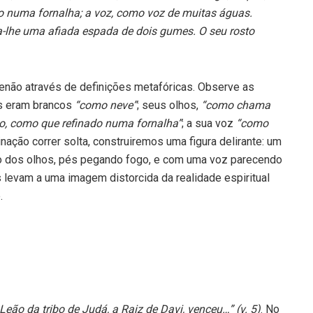
o numa fornalha; a voz, como voz de muitas águas.
ía-lhe uma afiada espada de dois gumes. O seu rosto
enão através de definições metafóricas. Observe as
s eram brancos
“como neve”
; seus olhos,
“como chama
o, como que refinado numa fornalha”
; a sua voz
“como
ção correr solta, construiremos uma figura delirante: um
 dos olhos, pés pegando fogo, e com uma voz parecendo
levam a uma imagem distorcida da realidade espiritual
.
 Leão da tribo de Judá, a Raiz de Davi, venceu…” (v. 5)
. No