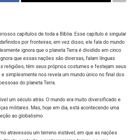
iosos capítulos de toda a Bíblia. Esse capítulo é singular
definidos por fronteiras; em vez disso, ele fala do mundo
smente ignora que o planeta Terra é dividido em cinco
gnora que essas nações são diversas, falam línguas
rias religiões, têm seus próprios costumes e festejam seus
so e simplesmente nos revela um mundo único no final dos
essoas do planeta Terra.
el um século atrás. O mundo era muito diversificado e
orças militares. Mas, hoje em dia, está acontecendo uma
reção ao globalismo.
lismo atravessou um terreno instável, em que as nações