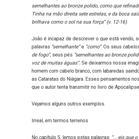
semelhantes ao bronze polido, como que refinad
Tinha na mão direita sete estrelas, e da boca sa
brilhava como o sol na sua força” (v. 12-16)
.
João é incapaz de descrever o que está vendo, s
palavras
“semelhante”
e
“como”
. Os seus cabelo
de fogo”
; seus pés
“semelhantes ao bronze polid
voz de muitas águas”.
Se deixarmos nossa imagina
homem com cabelo branco, com labaredas saindo
as Cataratas do Niágara. Esses pensamentos nos 
que o autor tenta transmitir no livro de Apocalipse
Vejamos alguns outros exemplos.
Irreal, em termos terrenos
No capítulo 5, lemos estas palavras:
“… eis que o