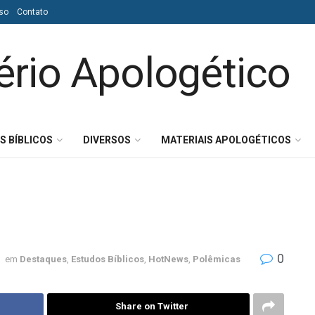
so
Contato
S BÍBLICOS
DIVERSOS
MATERIAIS APOLOGÉTICOS
0
em
Destaques
,
Estudos Bíblicos
,
HotNews
,
Polêmicas
Share on Twitter