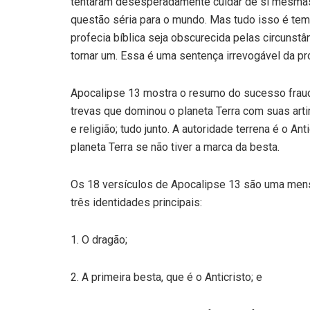
tentaram desesperadamente cuidar de si mesmas
questão séria para o mundo. Mas tudo isso é tem
profecia bíblica seja obscurecida pelas circunstân
tornar um. Essa é uma sentença irrevogável da pro
Apocalipse 13 mostra o resumo do sucesso fraud
trevas que dominou o planeta Terra com suas artim
e religião; tudo junto. A autoridade terrena é o An
planeta Terra se não tiver a marca da besta.
Os 18 versículos de Apocalipse 13 são uma men
três identidades principais:
1. O dragão;
2. A primeira besta, que é o Anticristo; e