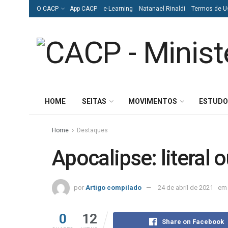
O CACP
App CACP
e-Learning
Natanael Rinaldi
Termos de U
HOME
SEITAS
MOVIMENTOS
ESTUDO
Home
Destaques
Apocalipse: literal 
por
Artigo compilado
24 de abril de 2021
em
0
12
Share on Facebook