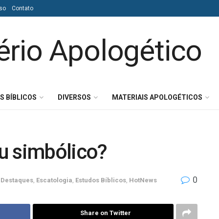
so
Contato
S BÍBLICOS
DIVERSOS
MATERIAIS APOLOGÉTICOS
ou simbólico?
0
Destaques
,
Escatologia
,
Estudos Bíblicos
,
HotNews
Share on Twitter