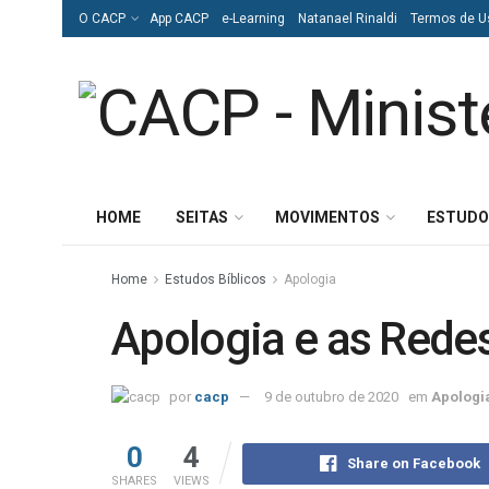
O CACP
App CACP
e-Learning
Natanael Rinaldi
Termos de U
HOME
SEITAS
MOVIMENTOS
ESTUDO
Home
Estudos Bíblicos
Apologia
Apologia e as Redes
por
cacp
9 de outubro de 2020
em
Apologi
0
4
Share on Facebook
SHARES
VIEWS