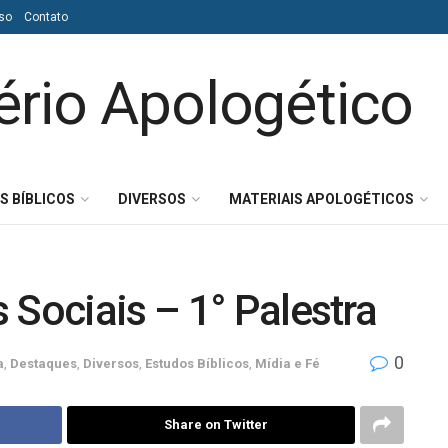
so
Contato
S BÍBLICOS
DIVERSOS
MATERIAIS APOLOGÉTICOS
 Sociais – 1° Palestra
0
a
,
Destaques
,
Diversos
,
Estudos Bíblicos
,
Mídia e Fé
Share on Twitter