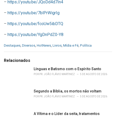
–
https://youtu.be/JQoDd4d7In4
–
https://youtu.be/7blPrWigrIg
–
https://youtu.be/fcoUw5ibDTQ
–
https://youtu.be/YgDnPdZ0-Y8
C
Destaques
,
Diversos
,
HotNews
,
Livros
,
Mídia e Fé
,
Política
a
t
e
Relacionados
g
o
Línguas e Batismo com o Espírito Santo
r
POR
PR. JOÃO FLÁVIO MARTINEZ
5 DE AGOSTO DE 2026
i
e
s
Segundo a Bíblia, os mortos não voltam
:
POR
PR. JOÃO FLÁVIO MARTINEZ
5 DE AGOSTO DE 2026
A Vítima e o Líder da seita, tratamentos