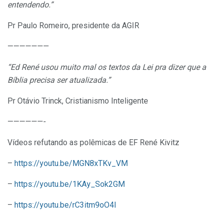
entendendo.”
Pr Paulo Romeiro, presidente da AGIR
———————
“Ed René usou muito mal os textos da Lei pra dizer que a
Bíblia precisa ser atualizada.”
Pr Otávio Trinck, Cristianismo Inteligente
——————-
Vídeos refutando as polêmicas de EF René Kivitz
–
https://youtu.be/MGN8xTKv_VM
–
https://youtu.be/1KAy_Sok2GM
–
https://youtu.be/rC3itm9oO4I