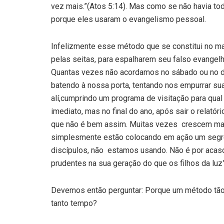
vez mais.”(Atos 5:14). Mas como se não havia t
porque eles usaram o evangelismo pessoal.
Infelizmente esse método que se constitui no m
pelas seitas, para espalharem seu falso evangel
Quantas vezes não acordamos no sábado ou no
batendo à nossa porta, tentando nos empurrar sua
alí,cumprindo um programa de visitação para qual
imediato, mas no final do ano, após sair o relatór
que não é bem assim. Muitas vezes crescem mais
simplesmente estão colocando em ação um segre
discípulos, não estamos usando. Não é por acas
prudentes na sua geração do que os filhos da luz”
Devemos então perguntar: Porque um método tão 
tanto tempo?