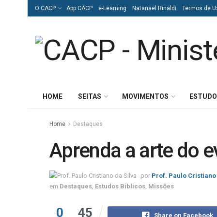
O CACP
App CACP
e-Learning
Natanael Rinaldi
Termos de U
HOME
SEITAS
MOVIMENTOS
ESTUDO
Home
Destaques
Aprenda a arte do 
por
Prof. Paulo Cristiano
em
Destaques
,
Estudos Bíblicos
,
Missões
0
45
Share on Facebook