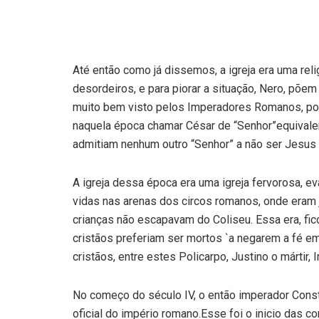
Até então como já dissemos, a igreja era uma relig
desordeiros, e para piorar a situação, Nero, põe
muito bem visto pelos Imperadores Romanos, poi
naquela época chamar César de “Senhor”equivaler
admitiam nenhum outro “Senhor” a não ser Jesus I
A igreja dessa época era uma igreja fervorosa, e
vidas nas arenas dos circos romanos, onde eram
crianças não escapavam do Coliseu. Essa era, fic
cristãos preferiam ser mortos `a negarem a fé e
cristãos, entre estes Policarpo, Justino o mártir,
No começo do século IV, o então imperador Consta
oficial do império romano.Esse foi o inicio das 