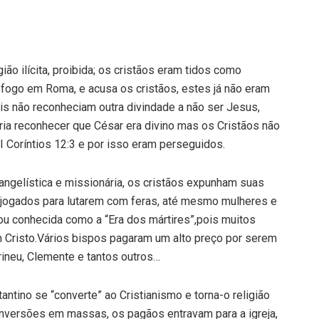
ião ilícita, proibida; os cristãos eram tidos como
m fogo em Roma, e acusa os cristãos, estes já não eram
s não reconheciam outra divindade a não ser Jesus,
ia reconhecer que César era divino mas os Cristãos não
 Coríntios 12:3 e por isso eram perseguidos.
vangelística e missionária, os cristãos expunham suas
 jogados para lutarem com feras, até mesmo mulheres e
ou conhecida como a “Era dos mártires”,pois muitos
m Cristo.Vários bispos pagaram um alto preço por serem
 Irineu, Clemente e tantos outros…
ntino se “converte” ao Cristianismo e torna-o religião
conversões em massas, os pagãos entravam para a igreja,