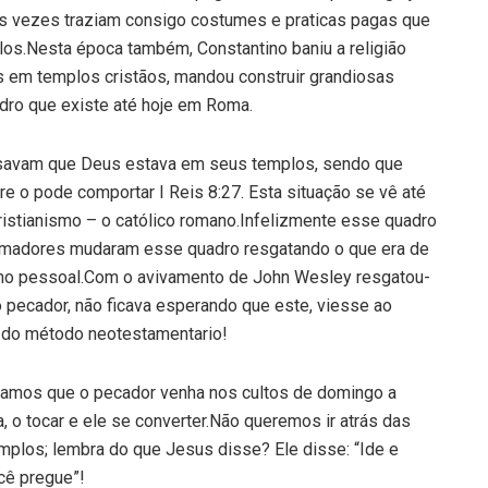
 vezes traziam consigo costumes e praticas pagas que
-los.Nesta época também, Constantino baniu a religião
 em templos cristãos, mandou construir grandiosas
edro que existe até hoje em Roma.
ensavam que Deus estava em seus templos, sendo que
 o pode comportar I Reis 8:27. Esta situação se vê até
ristianismo – o católico romano.Infelizmente esse quadro
rmadores mudaram esse quadro resgatando o que era de
ismo pessoal.Com o avivamento de John Wesley resgatou-
 pecador, não ficava esperando que este, viesse ao
e do método neotestamentario!
peramos que o pecador venha nos cultos de domingo a
, o tocar e ele se converter.Não queremos ir atrás das
plos; lembra do que Jesus disse? Ele disse: “Ide e
cê pregue”!