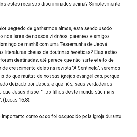
odos estes recursos discriminados acima? Simplesmente
aior segredo de ganharmos almas, esta sendo usado
ho nos lares de nossos vizinhos, parentes e amigos.
 domingo de manhã com uma Testemunha de Jeová
s literaturas cheias de doutrinas heréticas? Elas estão
 foram destinadas, até parece que não surte efeito de
io de crescimento delas na revista “A Sentinela”, veremos
 do que muitas de nossas igrejas evangélicas, porque
do deixado por Jesus, e que nós, seus verdadeiros
o que Jesus disse: “…os filhos deste mundo são mais
. (Lucas 16:8).
importante como esse foi esquecido pela igreja durante