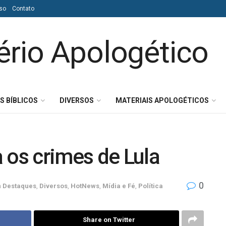
so
Contato
S BÍBLICOS
DIVERSOS
MATERIAIS APOLOGÉTICOS
 os crimes de Lula
0
m
Destaques
,
Diversos
,
HotNews
,
Mídia e Fé
,
Política
Share on Twitter