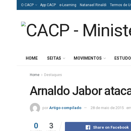
O CACP
App CACP
e-Learning
Natanael Rinaldi
Termos de U
HOME
SEITAS
MOVIMENTOS
ESTUDO
Home
Destaques
Arnaldo Jabor ataca
por
Artigo compilado
28 de maio de 2015
e
0
3
Share on Facebook