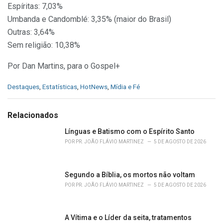
Espíritas: 7,03%
Umbanda e Candomblé: 3,35% (maior do Brasil)
Outras: 3,64%
Sem religião: 10,38%
Por Dan Martins, para o Gospel+
C
Destaques
,
Estatísticas
,
HotNews
,
Mídia e Fé
a
t
e
Relacionados
g
o
Línguas e Batismo com o Espírito Santo
r
POR
PR. JOÃO FLÁVIO MARTINEZ
5 DE AGOSTO DE 2026
i
e
s
Segundo a Bíblia, os mortos não voltam
:
POR
PR. JOÃO FLÁVIO MARTINEZ
5 DE AGOSTO DE 2026
A Vítima e o Líder da seita, tratamentos