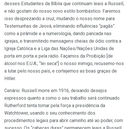
desses Estudantes da Bíblia que continuam leais a Russell,
e não gostam do nosso novo estilo bombástico. Faremos
isso desprezando a cruz, mudando o nosso nome para
Testemunhas de Jeová, eliminando influências “pagãs”
como a pirâmide e a numerologia, dando pancada nas
igrejas, e transmitindo mensagens cheias de ódio contra a
Igreja Católica e a Liga das Nações/Nações Unidas de
porta em porta e pela rádio. Façamos da Proibição [de
álcool nos E.U.A., “lei seca”] o nosso inimigo, recusemo-nos
a lutar pelo nosso país, e cortejemos as boas graças de
Hitler.
Cenário: Russell morre em 1916, deixando desejos
expressos quanto a como o seu trabalho será continuado.
Rutherford tenta tomar pela força a presidência da
Watchtower, usando o seu conhecimento dos
procedimentos legais para abrir caminho até ao poder, com
sucesso. Os “cabeças duras” permanecem leais a Russell