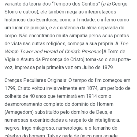
variante da teoria dos “Tempos dos Gentios” (
a la
George
Storrs e outros), ele também nega as interpretações
históricas das Escrituras, como a Trindade, o inferno como
um lugar de punição, e a existência da alma separada do
corpo. Não encontrando muita simpatia pelos seus pontos
de vista nas outras religiões, começa a sua própria. A
The
Watch Tower and Herald of Christ’s Presence
[A Torre de
Vigia e Arauto da Presença de Cristo] torna-se o seu porta-
voz, impressa pela primeira vez em Julho de 1879.
Crenças Peculiares Originais: O tempo do fim começou em
1799, Cristo voltou invisivelmente em 1874, um período de
colheita de 40 anos que terminará em 1914 com o
desmoronamento completo do domínio do Homem
(Armagedom) substituído pelo domínio de Deus, e
numerosas excentricidades a respeito da inteligência,
negros, trigo milagroso, numerologia, e o tamanho do
cérebro do homem. Talvez nada de único para aquele