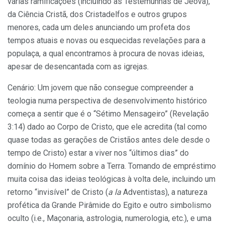
várias ramificações (incluindo as Testemunhas de Jeová),
da Ciência Cristã, dos Cristadelfos e outros grupos
menores, cada um deles anunciando um profeta dos
tempos atuais e novas ou esquecidas revelações para a
populaça, a qual encontramos à procura de novas ideias,
apesar de desencantada com as igrejas.
Cenário: Um jovem que não consegue compreender a
teologia numa perspectiva de desenvolvimento histórico
começa a sentir que é o “Sétimo Mensageiro” (Revelação
3:14) dado ao Corpo de Cristo, que ele acredita (tal como
quase todas as gerações de Cristãos antes dele desde o
tempo de Cristo) estar a viver nos “últimos dias” do
domínio do Homem sobre a Terra. Tomando de empréstimo
muita coisa das ideias teológicas à volta dele, incluindo um
retorno “invisível” de Cristo (
a la
Adventistas), a natureza
profética da Grande Pirâmide do Egito e outro simbolismo
oculto (i.e., Maçonaria, astrologia, numerologia, etc.), e uma