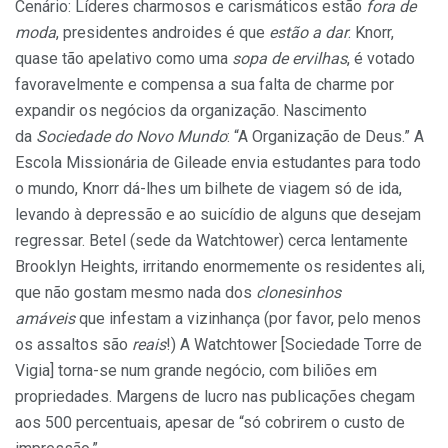
Cenário: Líderes charmosos e carismáticos estão
fora de
moda
, presidentes androides é que
estão a dar
. Knorr,
quase tão apelativo como uma
sopa de ervilhas
, é votado
favoravelmente e compensa a sua falta de charme por
expandir os negócios da organização. Nascimento
da
Sociedade do Novo Mundo
: “A Organização de Deus.” A
Escola Missionária de Gileade envia estudantes para todo
o mundo, Knorr dá-lhes um bilhete de viagem só de ida,
levando à depressão e ao suicídio de alguns que desejam
regressar. Betel (sede da Watchtower) cerca lentamente
Brooklyn Heights, irritando enormemente os residentes ali,
que não gostam mesmo nada dos
clonesinhos
amáveis
que infestam a vizinhança (por favor, pelo menos
os assaltos são
reais
!) A Watchtower [Sociedade Torre de
Vigia] torna-se num grande negócio, com biliões em
propriedades. Margens de lucro nas publicações chegam
aos 500 percentuais, apesar de “só cobrirem o custo de