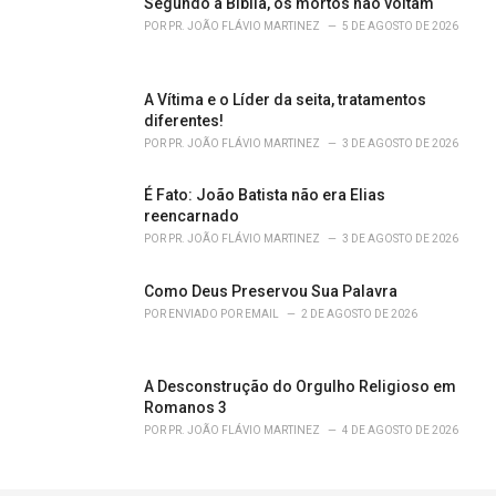
Segundo a Bíblia, os mortos não voltam
:
POR
PR. JOÃO FLÁVIO MARTINEZ
5 DE AGOSTO DE 2026
A Vítima e o Líder da seita, tratamentos
diferentes!
POR
PR. JOÃO FLÁVIO MARTINEZ
3 DE AGOSTO DE 2026
É Fato: João Batista não era Elias
reencarnado
POR
PR. JOÃO FLÁVIO MARTINEZ
3 DE AGOSTO DE 2026
Como Deus Preservou Sua Palavra
POR
ENVIADO POR EMAIL
2 DE AGOSTO DE 2026
A Desconstrução do Orgulho Religioso em
Romanos 3
POR
PR. JOÃO FLÁVIO MARTINEZ
4 DE AGOSTO DE 2026