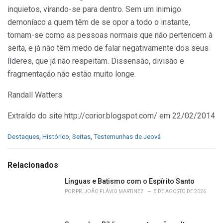
inquietos, virando-se para dentro. Sem um inimigo
demoníaco a quem têm de se opor a todo o instante,
tornam-se como as pessoas normais que não pertencem à
seita, e já não têm medo de falar negativamente dos seus
líderes, que já não respeitam. Dissensão, divisão e
fragmentação não estão muito longe.
Randall Watters
Extraído do site http://corior.blogspot.com/ em 22/02/2014
C
Destaques
,
Histórico
,
Seitas
,
Testemunhas de Jeová
a
t
e
Relacionados
g
o
Línguas e Batismo com o Espírito Santo
r
POR
PR. JOÃO FLÁVIO MARTINEZ
5 DE AGOSTO DE 2026
i
e
s