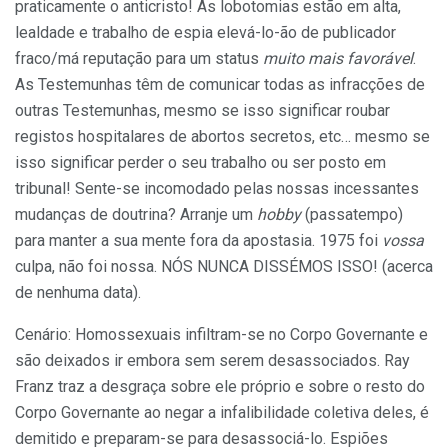
praticamente o anticristo! As lobotomias estão em alta,
lealdade e trabalho de espia elevá-lo-ão de publicador
fraco/má reputação para um status
muito mais favorável
.
As Testemunhas têm de comunicar todas as infracções de
outras Testemunhas, mesmo se isso significar roubar
registos hospitalares de abortos secretos, etc… mesmo se
isso significar perder o seu trabalho ou ser posto em
tribunal! Sente-se incomodado pelas nossas incessantes
mudanças de doutrina? Arranje um
hobby
(passatempo)
para manter a sua mente fora da apostasia. 1975 foi
vossa
culpa, não foi nossa. NÓS NUNCA DISSÉMOS ISSO! (acerca
de nenhuma data).
Cenário: Homossexuais infiltram-se no Corpo Governante e
são deixados ir embora sem serem desassociados. Ray
Franz traz a desgraça sobre ele próprio e sobre o resto do
Corpo Governante ao negar a infalibilidade coletiva deles, é
demitido e preparam-se para desassociá-lo. Espiões