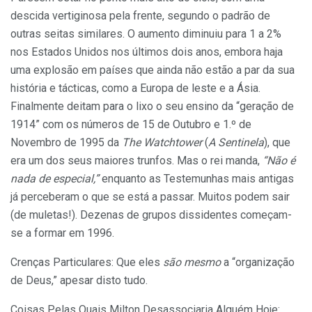
descida vertiginosa pela frente, segundo o padrão de
outras seitas similares. O aumento diminuiu para 1 a 2%
nos Estados Unidos nos últimos dois anos, embora haja
uma explosão em países que ainda não estão a par da sua
história e tácticas, como a Europa de leste e a Ásia.
Finalmente deitam para o lixo o seu ensino da “geração de
1914” com os números de 15 de Outubro e 1.º de
Novembro de 1995 da
The Watchtower
(
A Sentinela
), que
era um dos seus maiores trunfos. Mas o rei manda,
“Não é
nada de especial,”
enquanto as Testemunhas mais antigas
já perceberam o que se está a passar. Muitos podem sair
(de muletas!). Dezenas de grupos dissidentes começam-
se a formar em 1996.
Crenças Particulares: Que eles
são mesmo
a “organização
de Deus,” apesar disto tudo.
Coisas Pelas Quais Milton Desassociaria Alguém Hoje: