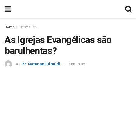
Home
Destaques
As Igrejas Evangélicas são
barulhentas?
por
Pr. Natanael Rinaldi
7 anos ago