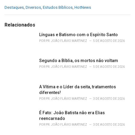
C
Destaques
,
Diversos
,
Estudos Bíblicos
,
HotNews
a
t
e
Relacionados
g
o
Línguas e Batismo com o Espírito Santo
r
POR
PR. JOÃO FLÁVIO MARTINEZ
5 DE AGOSTO DE 2026
i
e
s
Segundo a Bíblia, os mortos não voltam
:
POR
PR. JOÃO FLÁVIO MARTINEZ
5 DE AGOSTO DE 2026
A Vítima e o Líder da seita, tratamentos
diferentes!
POR
PR. JOÃO FLÁVIO MARTINEZ
3 DE AGOSTO DE 2026
É Fato: João Batista não era Elias
reencarnado
POR
PR. JOÃO FLÁVIO MARTINEZ
3 DE AGOSTO DE 2026