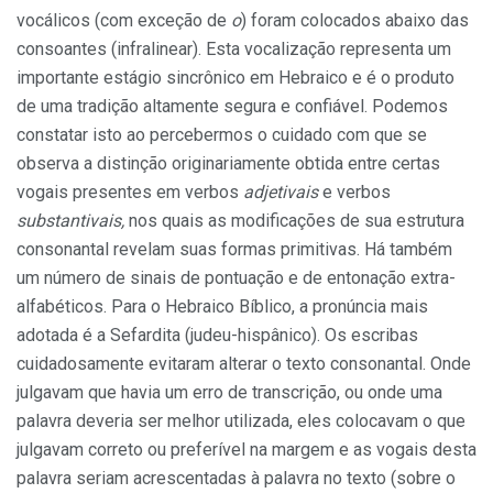
vocálicos (com exceção de
o
) foram colocados abaixo das
consoantes (infralinear). Esta vocalização representa um
importante estágio sincrônico em Hebraico e é o produto
de uma tradição altamente segura e confiável. Podemos
constatar isto ao percebermos o cuidado com que se
observa a distinção originariamente obtida entre certas
vogais presentes em verbos
adjetivais
e verbos
substantivais,
nos quais as modificações de sua estrutura
consonantal revelam suas formas primitivas. Há também
um número de sinais de pontuação e de entonação extra-
alfabéticos. Para o Hebraico Bíblico, a pronúncia mais
adotada é a Sefardita (judeu-hispânico). Os escribas
cuidadosamente evitaram alterar o texto consonantal. Onde
julgavam que havia um erro de transcrição, ou onde uma
palavra deveria ser melhor utilizada, eles colocavam o que
julgavam correto ou preferível na margem e as vogais desta
palavra seriam acrescentadas à palavra no texto (sobre o