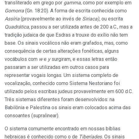
transliterado em grego por
gamma,
como por exemplo em
Gomorra
(Gn. 18:20). A forma de escrita conhecida como
Assíria
(provavelmente ao invés de
Siriaca),
ou escrita
Quadrática,
passou a ser utilizada antes de 200 a.C., mas a
tradição judaica de que Esdras a trouxe do exílio não tem
base. Os sinais vocálicos não eram grafados, mas, como
consequência de certas alterações fonéticas, alguns
vocábulos com
w
e
y
surgiram, e essas letras então
passaram a ser utilizadas em outros casos para
representar vogais longas. Um sistema completo de
vocalização, conhecido como Sistema Nestoriano foi
utilizado pelos escribas judeus provavelmente em 600 d.C.
Três sistemas diferentes foram desenvolvidos: na
Babilônia e Palestina os sinais eram colocados acima das
consoantes (supralinear).
O sistema comumente encontrado em nossas bíblias
hebraicas é conhecido como o de
Tiberíades.
Os sinais