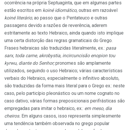
ocorrência na própria Septuaginta, que em algumas partes
estão escritos em
koiné idiomático
, outras em razoável
koiné literário
; ao passo que o Pentateuco e outras
passagens devido a razões de reverência, aderem
estritamente ao texto Hebraico, ainda quando isto implique
uma certa distorção das regras gramaticais do Grego.
Frases hebraicas são traduzidas literalmente, ex.:
pasa
sarx, toda carne, akrobystia, incircuncisão enopion tou
kyrwu, diante do Senhor;
pronomes são amplamente
utilizados, seguindo o uso Hebraico; várias características
verbais do Hebraico, especialmente o infinitivo absoluto,
são traduzidas da forma mais literal para o Grego ex.: neste
caso, pelo particípio pleonástico ou um nome cognato no
caso dativo; várias formas preposicionais perifrásticas são
empregadas para imitar o hebraico, ex.:
em meso, dia
cheiros.
Em alguns casos, isso representa simplesmente
uma tendência também observada no grego popular