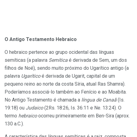
O
Antigo Testamento Hebraico
O hebraico pertence ao grupo ocidental das línguas
semíticas (a palavra
Semítica
é derivada de Sem, um dos
filhos de Noé), sendo muito próximo do Ugarítico antigo (a
palavra
Ugarítico
é derivada de Ugarit, capital de um
pequeno reino ao norte da costa Síria, atual Ras Shamra).
Poderíamos associá-lo também ao Fenício e ao Moabita.
No Antigo Testamento é chamada a
língua de Canaã
(Is.
19:18) ou
Judaico
(2Rs. 18:26, Is. 36:11 e Ne. 13:24). O
termo
hebraico
ocorreu primeiramente em Ben-Sira (aprox.
130 a.C.).
A característica das línguas semíticas é a raiz, composta