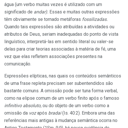
água (um verbo muitas vezes é utilizado com um
significado de
andar).
Essas e muitas outras expressões
têm obviamente se tornado metáforas
fossilizadas.
Quando tais expressões são atribuídas a atividades ou
atributos de Deus, seriam inadequadas do ponto de vista
linguístico, interpretá-las em sentido literal ou valer-se
delas para criar teorias associadas à matéria de fé, uma
vez que elas refletem associações presentes na
comunicação.
Expressões elípticas, nas quais os conteúdos semânticos
de uma frase repleta precisam ser subentendidos são
bastante comuns. A omissão pode ser tuna forma verbal,
como na elipse comum de um verbo finito após o famoso
infinitivo absoluto,
ou do objeto de um verbo como a
omissão da
voz
após
bradai
(Is. 40:2). Embora uma das
referências mais antigas à mudança semântica ocorra no
Antigo Testamento (1Sm. 9:9), há pouca evidência de