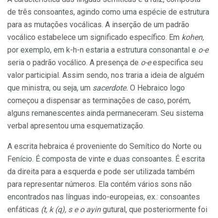
de três consoantes, agindo como uma espécie de estrutura
para as mutações vocálicas. A inserção de um padrão
vocálico estabelece um significado específico. Em
kohen,
por exemplo, em k-h-n estaria a estrutura consonantal e
o-e
seria o padrão vocálico. A presença de
o-e
especifica seu
valor participial. Assim sendo, nos traria a ideia de alguém
que ministra, ou seja, um
sacerdote.
O Hebraico logo
começou a dispensar as terminações de caso, porém,
alguns remanescentes ainda permaneceram. Seu sistema
verbal apresentou uma esquematização.
A escrita hebraica é proveniente do Semítico do Norte ou
Fenício. É composta de vinte e duas consoantes. É escrita
da direita para a esquerda e pode ser utilizada também
para representar números. Ela contém vários sons não
encontrados nas línguas indo-europeias, ex.: consoantes
enfáticas
(t, k (q), s e o ayin
gutural, que posteriormente foi