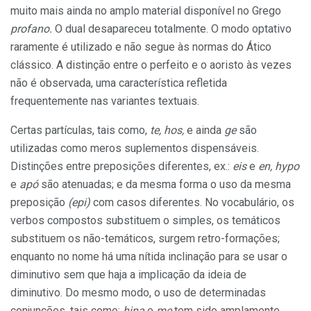
muito mais ainda no amplo material disponível no Grego
profano.
O dual desapareceu totalmente. O modo optativo
raramente é utilizado e não segue às normas do Ático
clássico. A distinção entre o perfeito e o aoristo às vezes
não é observada, uma característica refletida
frequentemente nas variantes textuais.
Certas partículas, tais como,
te, hos,
e ainda
ge
são
utilizadas como meros suplementos dispensáveis.
Distinções entre preposições diferentes, ex.:
eis
e
en, hypo
e
apó
são atenuadas; e da mesma forma o uso da mesma
preposição
(epi)
com casos diferentes. No vocabulário, os
verbos compostos substituem o simples, os temáticos
substituem os não-temáticos, surgem retro-formações;
enquanto no nome há uma nítida inclinação para se usar o
diminutivo sem que haja a implicação da ideia de
diminutivo. Do mesmo modo, o uso de determinadas
conjunções, tais como:
hina
e
me
tem sido amplamente