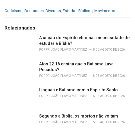
C
Criticismo
,
Destaques
,
Diversos
,
Estudos Bíblicos
,
Movimentos
a
t
e
Relacionados
g
o
A unção do Espírito elimina a necessidade de
r
estudar a Bíblia?
i
POR
PR. JOÃO FLÁVIO MARTINEZ
8 DE AGOSTO DE 2026
e
s
Atos 22.16 ensina que o Batismo Lava
:
Pecados?
POR
PR. JOÃO FLÁVIO MARTINEZ
8 DE AGOSTO DE 2026
Línguas e Batismo com o Espírito Santo
POR
PR. JOÃO FLÁVIO MARTINEZ
5 DE AGOSTO DE 2026
Segundo a Bíblia, os mortos não voltam
POR
PR. JOÃO FLÁVIO MARTINEZ
5 DE AGOSTO DE 2026