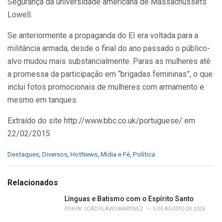
Segurança da universidade americana de Massachussets
Lowell.
Se anteriormente a propaganda do EI era voltada para a
militância armada, desde o final do ano passado o público-
alvo mudou mais substancialmente. Paras as mulheres até
a promessa da participação em “brigadas femininas”, o que
inclui fotos promocionais de mulheres com armamento e
mesmo em tanques.
Extraído do site http://www.bbc.co.uk/portuguese/ em
22/02/2015
C
Destaques
,
Diversos
,
HotNews
,
Mídia e Fé
,
Política
a
t
e
Relacionados
g
o
Línguas e Batismo com o Espírito Santo
r
POR
PR. JOÃO FLÁVIO MARTINEZ
5 DE AGOSTO DE 2026
i