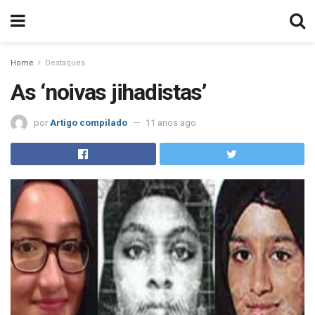
Home
Destaques
As ‘noivas jihadistas’
por
Artigo compilado
11 anos ago