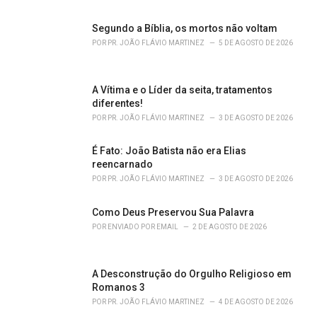
e
s
Segundo a Bíblia, os mortos não voltam
:
POR
PR. JOÃO FLÁVIO MARTINEZ
5 DE AGOSTO DE 2026
A Vítima e o Líder da seita, tratamentos
diferentes!
POR
PR. JOÃO FLÁVIO MARTINEZ
3 DE AGOSTO DE 2026
É Fato: João Batista não era Elias
reencarnado
POR
PR. JOÃO FLÁVIO MARTINEZ
3 DE AGOSTO DE 2026
Como Deus Preservou Sua Palavra
POR
ENVIADO POR EMAIL
2 DE AGOSTO DE 2026
A Desconstrução do Orgulho Religioso em
Romanos 3
POR
PR. JOÃO FLÁVIO MARTINEZ
4 DE AGOSTO DE 2026