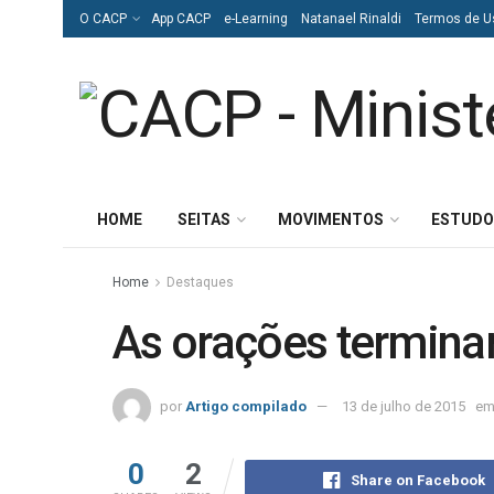
O CACP
App CACP
e-Learning
Natanael Rinaldi
Termos de U
HOME
SEITAS
MOVIMENTOS
ESTUDO
Home
Destaques
As orações termin
por
Artigo compilado
13 de julho de 2015
e
0
2
Share on Facebook