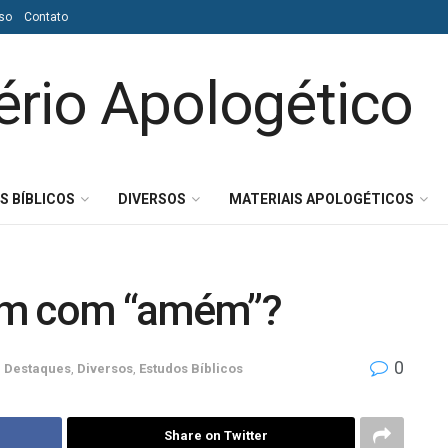
so
Contato
S BÍBLICOS
DIVERSOS
MATERIAIS APOLOGÉTICOS
am com “amém”?
0
m
Destaques
,
Diversos
,
Estudos Bíblicos
Share on Twitter