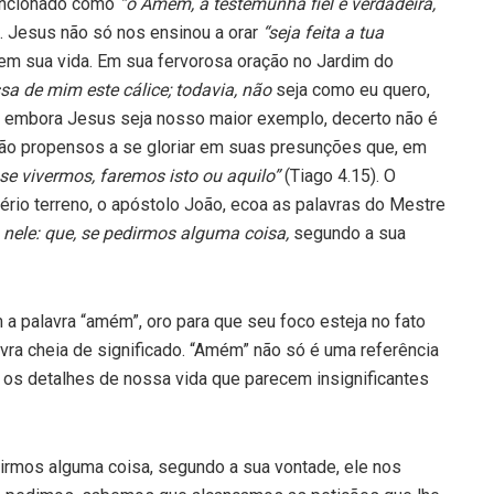
mencionado como
“o Amém, a testemunha fiel e verdadeira,
. Jesus não só nos ensinou a orar
“seja feita a tua
 em sua vida. Em sua fervorosa oração no Jardim do
ssa de mim este cálice; todavia, não
seja como eu quero,
, embora Jesus seja nosso maior exemplo, decerto não é
tão propensos a se gloriar em suas presunções que, em
 se vivermos, faremos isto ou aquilo”
(Tiago 4.15). O
ério terreno, o apóstolo João, ecoa as palavras do Mestre
 nele: que, se pedirmos alguma coisa,
segundo a sua
a palavra “amém”, oro para que seu foco esteja no fato
vra cheia de significado. “Amém” não só é uma referência
 os detalhes de nossa vida que parecem insignificantes
dirmos alguma coisa, segundo a sua vontade, ele nos