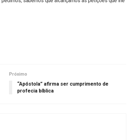
e pedimos, sabemos que alcançamos as petições que lhe
Próximo
“Apóstola” afirma ser cumprimento de
profecia bíblica