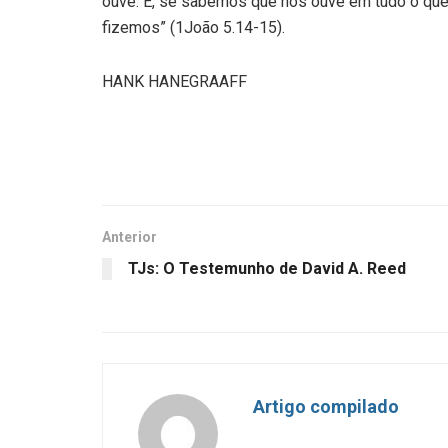
ouve. E, se sabemos que nos ouve em tudo o qu
fizemos” (1João 5.14-15).
HANK HANEGRAAFF
Anterior
TJs: O Testemunho de David A. Reed
Artigo compilado