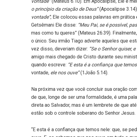
vontade”
(Mateus 6.10). Em Apocalipse, Ele é 
o princípio da criação de Deus”
(Apocalipse 3.14)
vontade”
; Ele colocou essas palavras em prática
Getsêmani Ele disse:
“Meu Pai, se é possível, pa
mas como tu queres” (Mateus 26.39). Finalmente
o único. Seu irmão Tiago adverte aqueles que es
vez disso, deveriam dizer:
“Se o Senhor quiser, e
amigo mais chegado de Cristo durante seu minist
quando escreve:
“E esta é a confiança que temos
vontade,
ele nos ouve”
(1João 5.14).
Na próxima vez que você concluir sua oração com 
de que, longe de ser uma formalidade, é uma pala
direta ao Salvador, mas é um lembrete de que até
estão sob o controle soberano do Senhor Jesus.
“E esta é a confiança que temos nele: que, se pe