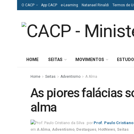
O CACP
App CACP
e-Learning
Natanael Rinaldi
Termos de U
HOME
SEITAS
MOVIMENTOS
ESTUDO
Home
Seitas
Adventismo
A Alma
As piores falácias 
alma
por
Prof. Paulo Cristiano
em
A Alma
,
Adventismo
,
Destaques
,
HotNews
,
Seitas