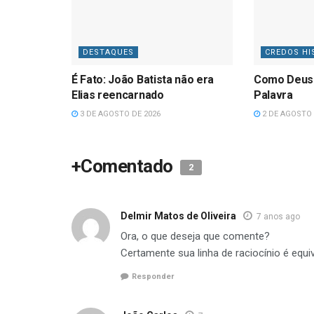
DESTAQUES
CREDOS HI
É Fato: João Batista não era
Como Deus
Elias reencarnado
Palavra
3 DE AGOSTO DE 2026
2 DE AGOSTO 
+Comentado
2
Delmir Matos de Oliveira
7 anos ago
Ora, o que deseja que comente?
Certamente sua linha de raciocínio é equ
Responder